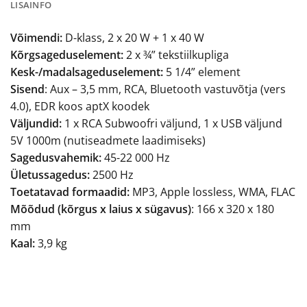
LISAINFO
Võimendi:
D-klass, 2 x 20 W + 1 x 40 W
Kõrgsageduselement:
2 x ¾” tekstiilkupliga
Kesk-/madalsageduselement:
5 1/4” element
Sisend
: Aux – 3,5 mm, RCA, Bluetooth vastuvõtja (vers
4.0), EDR koos aptX koodek
Väljundid:
1 x RCA Subwoofri väljund, 1 x USB väljund
5V 1000m (nutiseadmete laadimiseks)
Sagedusvahemik:
45-22 000 Hz
Ületussagedus:
2500 Hz
Toetatavad formaadid:
MP3, Apple lossless, WMA, FLAC
Mõõdud (kõrgus x laius x sügavus)
: 166 x 320 x 180
mm
Kaal:
3,9 kg