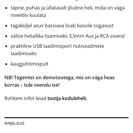
täpne, puhas ja üllatavalt jõuline heli, mida on väga
meeldiv kuulata
tagaküljel asuv bassiava lisab bassile sügavust
välise heliallika lisamiseks 3,5mm Aux ja RCA sisend
praktiline USB laadimisport nutiseadmete
laadimiseks
kaugjuhtimispult
NB! Tegemist on demotootega, mis on väga heas
korras – tule veendu ise!
Rohkem infot leiad
tootja kodulehelt.
KIRJELDUS