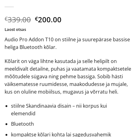
Algne
Current
339.00
200.00
€
€
hind
price
Laost otsas
oli:
is:
Audio Pro Addon T10 on stiilne ja suurepärase bassise
€339.00.
€200.00.
heliga Bluetooth kõlar.
Kõlarit on väga lihtne kasutada ja selle helipilt on
meeldivalt detailne, puhas ja vaatamata kompaktsetele
mõõtudele sügava ning pehme bassiga. Sobib hästi
väiksematesse ruumidesse, maakodudesse ja mujale,
kus on oluline mobiilsus, mugavus ja võrratu heli.
stiilne Skandinaavia disain – nii korpus kui
elemendid
Bluetooth
kompaktse kõlari kohta lai sagedusvahemik