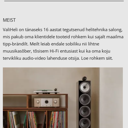
MEIST
ValiHeli on tänaseks 16 aastat tegutsenud helitehnika salong,
mis pakub oma klientidele tooteid rohkem kui sajalt maailma
tipp-brändilt.
Meilt leiab endale sobiliku nii lihtne
muusikasõber, tõsisem Hi-Fi entusiast kui ka oma koju
tervikliku audio-video lahenduse otsija. Loe rohkem
siit.