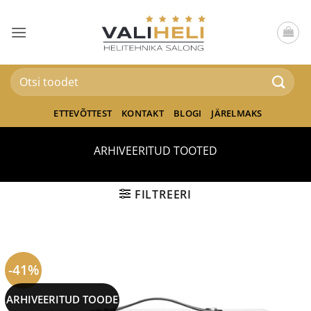
Skip
to
content
Otsi:
ETTEVÕTTEST
KONTAKT
BLOGI
JÄRELMAKS
ARHIVEERITUD TOOTED
FILTREERI
-41%
ARHIVEERITUD TOODE