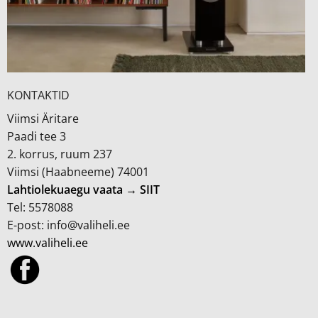
KONTAKTID
Viimsi Äritare
Paadi tee 3
2. korrus, ruum 237
Viimsi (Haabneeme) 74001
Lahtiolekuaegu vaata → SIIT
Tel: 5578088
E-post: info@valiheli.ee
www.valiheli.ee