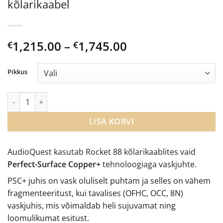
kõlarikaabel
Price
1,215.00
–
1,745.00
€
€
range:
€1,215.00
Pikkus
through
€1,745.00
AudioQuest Rocket 88 Full-Range kõlarikaabel kogus
LISA KORVI
AudioQuest kasutab Rocket 88 kõlarikaablites vaid
Perfect-Surface Copper+
tehnoloogiaga vaskjuhte.
PSC+ juhis on vask oluliselt puhtam ja selles on vähem
fragmenteeritust, kui tavalises (OFHC, OCC, 8N)
vaskjuhis, mis võimaldab heli sujuvamat ning
loomulikumat esitust.