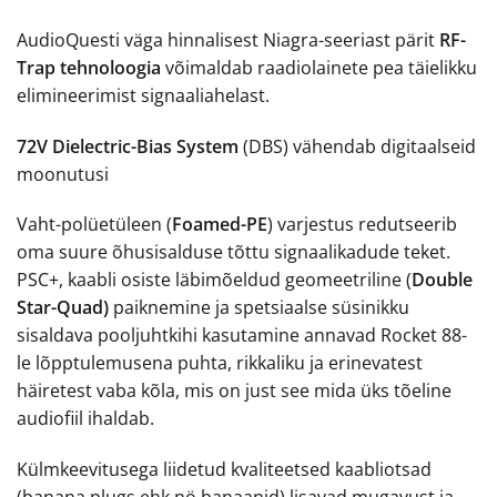
AudioQuesti väga hinnalisest Niagra-seeriast pärit
RF-
Trap tehnoloogia
võimaldab raadiolainete pea täielikku
elimineerimist signaaliahelast.
72V Dielectric-Bias System
(DBS) vähendab digitaalseid
moonutusi
Vaht-polüetüleen (
Foamed-PE
) varjestus redutseerib
oma suure õhusisalduse tõttu signaalikadude teket.
PSC+, kaabli osiste läbimõeldud geomeetriline (
Double
Star-Quad)
paiknemine ja spetsiaalse süsinikku
sisaldava pooljuhtkihi kasutamine annavad Rocket 88-
le lõpptulemusena puhta, rikkaliku ja erinevatest
häiretest vaba kõla, mis on just see mida üks tõeline
audiofiil ihaldab.
Külmkeevitusega liidetud kvaliteetsed kaabliotsad