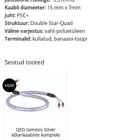
Kaabli diameeter:
15 mm x 7mm
Juht:
PSC+
Struktuur:
Double Star-Quad
Väline varjestus:
vaht-polüetüleen
Terminalid:
kullatud, banaani-tüüpi
Seotud tooted
UUS!
QED Genesis Silver
kõlarikaablite komplekt