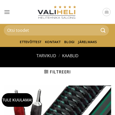
Skip
to
content
Otsi:
ETTEVÕTTEST
KONTAKT
BLOGI
JÄRELMAKS
TARVIKUD
/
KAABLID
FILTREERI
TULE KUULAMA!