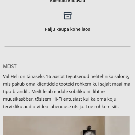
Kliendid kiidavad
Palju kaupa kohe laos
MEIST
ValiHeli on tänaseks 16 aastat tegutsenud helitehnika salong,
mis pakub oma klientidele tooteid rohkem kui sajalt maailma
tipp-brändilt.
Meilt leiab endale sobiliku nii lihtne
muusikasõber, tõsisem Hi-Fi entusiast kui ka oma koju
tervikliku audio-video lahenduse otsija. Loe rohkem
siit.