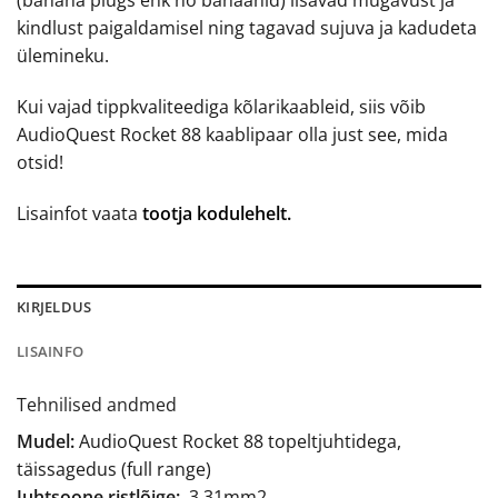
(banana plugs ehk nö banaanid) lisavad mugavust ja
kindlust paigaldamisel ning tagavad sujuva ja kadudeta
ülemineku.
Kui vajad tippkvaliteediga kõlarikaableid, siis võib
AudioQuest Rocket 88 kaablipaar olla just see, mida
otsid!
Lisainfot vaata
tootja kodulehelt.
KIRJELDUS
LISAINFO
Tehnilised andmed
Mudel:
AudioQuest Rocket 88 topeltjuhtidega,
täissagedus (full range)
Juhtsoone ristlõige:
3.31mm2