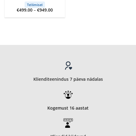
Tellimisel
Price
€
499.00
–
€
949.00
range:
€499.00
through
€949.00
Klienditeenindus 7 päeva nädalas
Kogemust 16 aastat