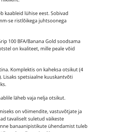
b kaableid lühise eest. Sobivad
4mm-se ristlõikega juhtsoonega
Grip 100 BFA/Banana Gold soodsama
tstel on kvaliteet, mille peale võid
ina. Komplektis on kaheksa otsikut (4
. Lisaks spetsiaalne kuuskantvõti
ks.
blile läheb vaja nelja otsikut.
miseks on võimendite, vastuvõtjate ja
sad tavaliselt suletud väikeste
 Enne banaanipistikute ühendamist tuleb