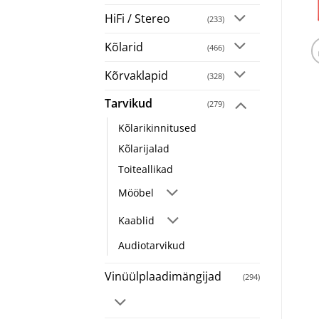
HiFi / Stereo
(233)
Kõlarid
(466)
Kõrvaklapid
(328)
Tarvikud
(279)
Kõlarikinnitused
Kõlarijalad
Toiteallikad
Mööbel
Kaablid
Audiotarvikud
Vinüülplaadimängijad
(294)