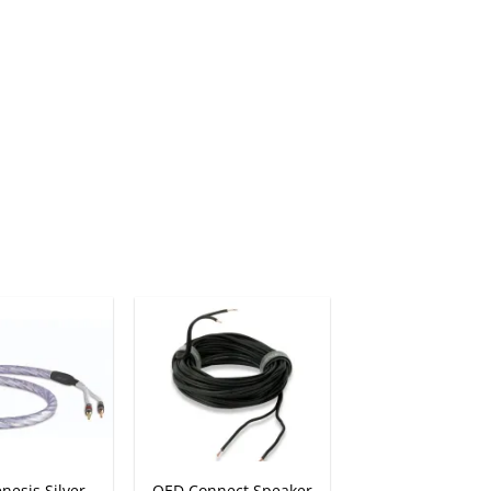
+
nesis Silver
QED Connect Speaker