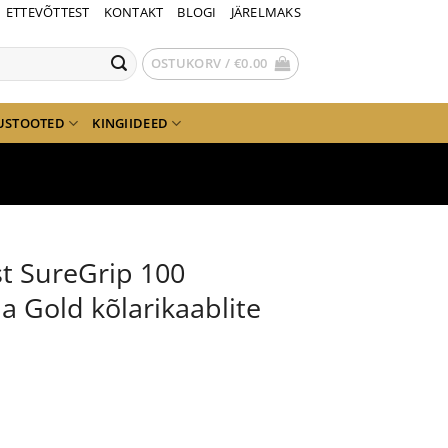
ETTEVÕTTEST
KONTAKT
BLOGI
JÄRELMAKS
OSTUKORV /
€
0.00
USTOOTED
KINGIIDEED
t SureGrip 100
 Gold kõlarikaablite