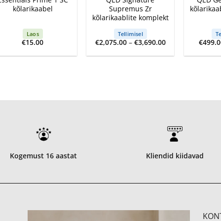
kõlarikaabel
Supremus Zr
kõlarikaa
kõlarikaablite komplekt
Laos
Tellimisel
Te
Price
€
15.00
€
2,075.00
–
€
3,690.00
€
499.0
range:
€2,075.00
through
€3,690.00
Kogemust 16 aastat
Kliendid kiidavad
KON