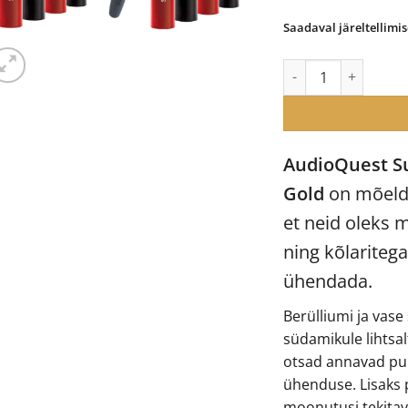
Saadaval järeltellimis
AudioQuest SureGrip
AudioQuest S
Gold
on mõeldu
et neid oleks
ning kõlaritega
ühendada.
Berülliumi ja vase
südamikule lihtsal
otsad annavad puh
ühenduse. Lisaks p
moonutusi tekitav 