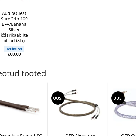
+
AudioQuest
SureGrip 100
BFA/Banana
Silver
kõlarikaablite
otsad (8tk)
Tellimisel
€
60.00
eotud tooted
UUS!
UUS!
+
+
+
Essentials Prime 1 SC
QED Signature
QED Ge