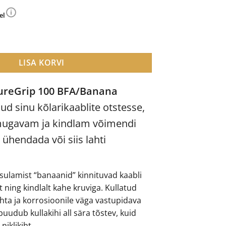
el
 100 BFA/Banana Gold kõlarikaablite otsad (8tk) kogus
LISA KORVI
ureGrip 100 BFA/Banana
d sinu kõlarikaablite otstesse,
 mugavam ja kindlam võimendi
 ühendada või siis lahti
 sulamist “banaanid” kinnituvad kaabli
t ning kindlalt kahe kruviga. Kullatud
ta ja korrosioonile väga vastupidava
uudub kullakihi all sära tõstev, kuid
niklikiht.