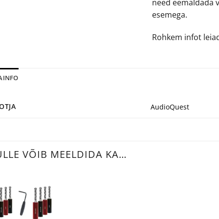
need eemaldada vä
esemega.
Rohkem infot leia
SAINFO
OTJA
AudioQuest
ULLE VÕIB MEELDIDA KA…