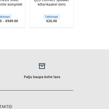
blite komplekt
kõlarikaabel (6m)
llimisel
Tellimisel
Price
0
–
€
949.00
€
26.00
range:
€499.00
through
€949.00
Palju kaupa kohe laos
TAKTID