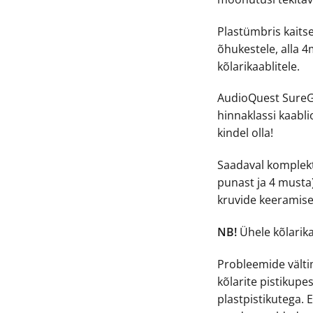
Plastümbris kaitse
õhukestele, alla 
kõlarikaablitele.
AudioQuest Sure
hinnaklassi kaablio
kindel olla!
Saadaval komplekt
punast ja 4 musta)
kruvide keeramise
NB!
Ühele kõlarikaa
Probleemide välti
kõlarite pistikupe
plastpistikutega.