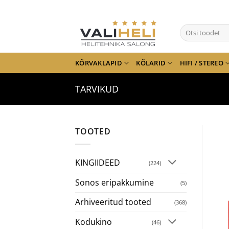
Skip
to
Otsi:
content
KÕRVAKLAPID
KÕLARID
HIFI / STEREO
TARVIKUD
TOOTED
KINGIIDEED
(224)
Sonos eripakkumine
(5)
Arhiveeritud tooted
(368)
Kodukino
(46)