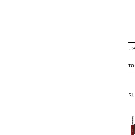
LI
TO
S