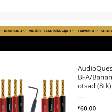
KODUKINO
VINÜÜLPLAADIMÄNGIJAD
TARVIKUD
SOOD
AudioQues
BFA/Banana
otsad (8tk)
60.00
€