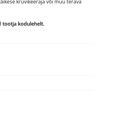
ikese kruvikeeraja või muu terava
d
tootja kodulehelt.