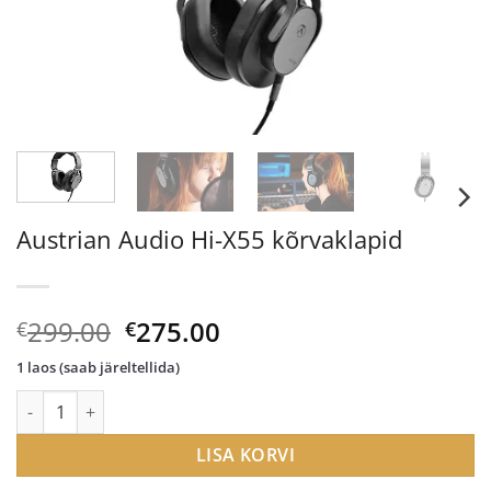
Austrian Audio Hi-X55 kõrvaklapid
Algne
Current
299.00
275.00
€
€
hind
price
1 laos (saab järeltellida)
oli:
is:
Austrian Audio Hi-X55 kõrvaklapid kogus
€299.00.
€275.00.
LISA KORVI