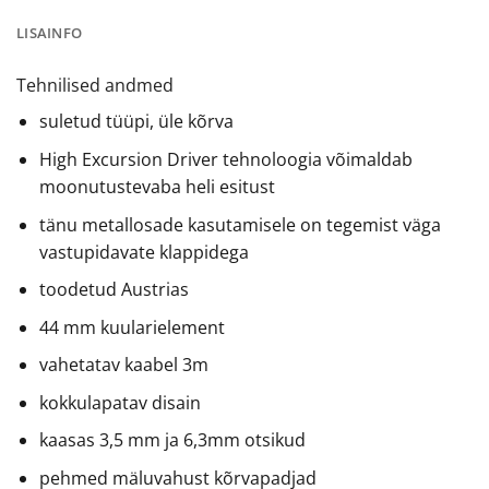
LISAINFO
Tehnilised andmed
suletud tüüpi, üle kõrva
High Excursion Driver tehnoloogia võimaldab
moonutustevaba heli esitust
tänu metallosade kasutamisele on tegemist väga
vastupidavate klappidega
toodetud Austrias
44 mm kuularielement
vahetatav kaabel 3m
kokkulapatav disain
kaasas 3,5 mm ja 6,3mm otsikud
pehmed mäluvahust kõrvapadjad