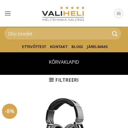
Skip
to
content
Otsi:
ETTEVÕTTEST
KONTAKT
BLOGI
JÄRELMAKS
KÕRVAKLAPID
FILTREERI
-8%