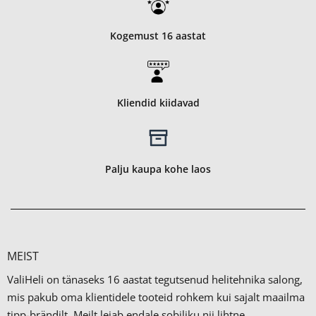
Kogemust 16 aastat
Kliendid kiidavad
Palju kaupa kohe laos
MEIST
ValiHeli on tänaseks 16 aastat tegutsenud helitehnika salong,
mis pakub oma klientidele tooteid rohkem kui sajalt maailma
tipp-brändilt.
Meilt leiab endale sobiliku nii lihtne