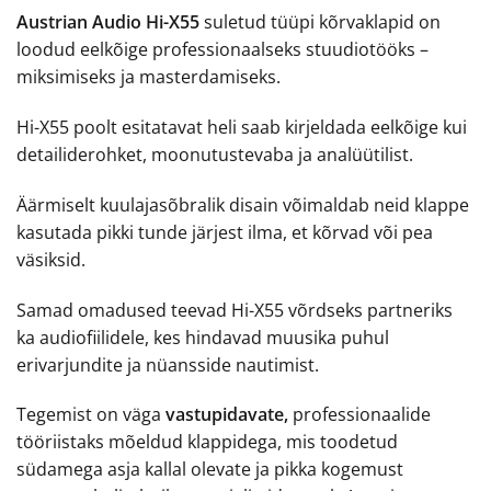
Austrian Audio Hi-X55
suletud tüüpi kõrvaklapid on
loodud eelkõige professionaalseks stuudiotööks –
miksimiseks ja masterdamiseks.
Hi-X55 poolt esitatavat heli saab kirjeldada eelkõige kui
detailiderohket, moonutustevaba ja analüütilist.
Äärmiselt kuulajasõbralik disain võimaldab neid klappe
kasutada pikki tunde järjest ilma, et kõrvad või pea
väsiksid.
Samad omadused teevad Hi-X55 võrdseks partneriks
ka audiofiilidele, kes hindavad muusika puhul
erivarjundite ja nüansside nautimist.
Tegemist on väga
vastupidavate,
professionaalide
tööriistaks mõeldud klappidega, mis toodetud
südamega asja kallal olevate ja pikka kogemust