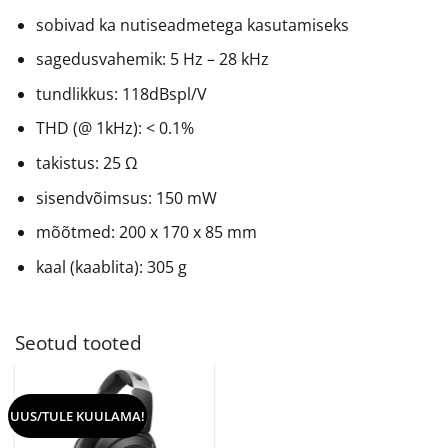
sobivad ka nutiseadmetega kasutamiseks
sagedusvahemik: 5 Hz – 28 kHz
tundlikkus: 118dBspl/V
THD (@ 1kHz): < 0.1%
takistus: 25 Ω
sisendvõimsus: 150 mW
mõõtmed: 200 x 170 x 85 mm
kaal (kaablita): 305 g
Seotud tooted
UUS/TULE KUULAMA!