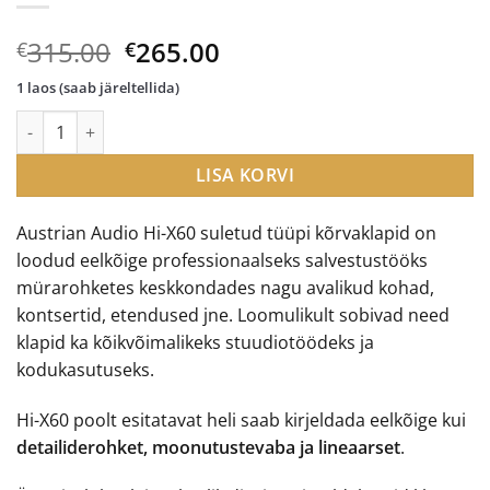
Algne
Current
315.00
265.00
€
€
hind
price
1 laos (saab järeltellida)
oli:
is:
Austrian Audio Hi-X60 kõrvaklapid kogus
€315.00.
€265.00.
LISA KORVI
Austrian Audio Hi-X60 suletud tüüpi kõrvaklapid on
loodud eelkõige professionaalseks salvestustööks
mürarohketes keskkondades nagu avalikud kohad,
kontsertid, etendused jne. Loomulikult sobivad need
klapid ka kõikvõimalikeks stuudiotöödeks ja
kodukasutuseks.
Hi-X60 poolt esitatavat heli saab kirjeldada eelkõige kui
detailiderohket, moonutustevaba ja lineaarset
.