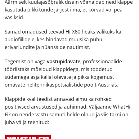
Äärmiselt kuulajasõbralik disain võimaldab neid klappe
kasutada pikki tunde järjest ilma, et kõrvad või pea
väsiksid.
Samad omadused teevad Hi-X60 heaks valikuks ka
audiofiilidele, kes hindavad muusika puhul
erivarjundite ja nüansside nautimist.
Tegemist on väga
vastupidavate,
professionaalide
tööriistaks mõeldud klappidega, mis toodetud
südamega asja kallal olevate ja pikka kogemust
omavate helitehnikaspetsialistide poolt Austrias.
Klappide kvaliteedist annavad aimu ka rohked
positiivsed arvustused ja auhinnad. Väljaanne WhatHi-
Fi? on nende vastu samuti helde olnud ja viis tärni on
juba välja teenitud: