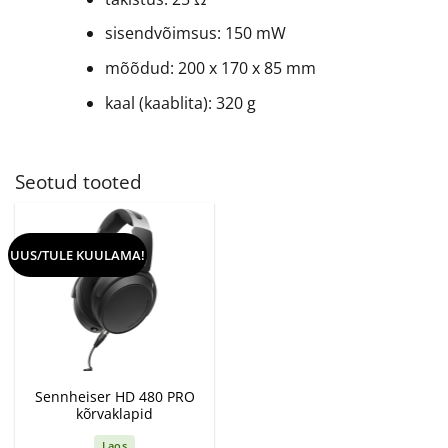
sisendvõimsus: 150 mW
mõõdud: 200 x 170 x 85 mm
kaal (kaablita): 320 g
Seotud tooted
UUS/TULE KUULAMA!
Sennheiser HD 480 PRO
kõrvaklapid
Laos