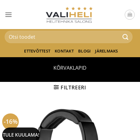
Skip
to
content
Otsi:
ETTEVÕTTEST
KONTAKT
BLOGI
JÄRELMAKS
KÕRVAKLAPID
FILTREERI
-16%
TULE KUULAMA!