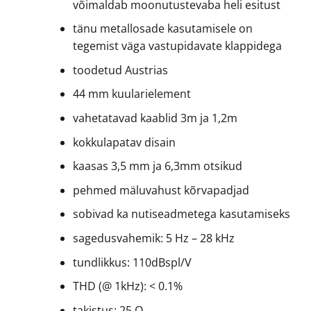
võimaldab moonutustevaba heli esitust
tänu metallosade kasutamisele on
tegemist väga vastupidavate klappidega
toodetud Austrias
44 mm kuularielement
vahetatavad kaablid 3m ja 1,2m
kokkulapatav disain
kaasas 3,5 mm ja 6,3mm otsikud
pehmed mäluvahust kõrvapadjad
sobivad ka nutiseadmetega kasutamiseks
sagedusvahemik: 5 Hz – 28 kHz
tundlikkus: 110dBspl/V
THD (@ 1kHz): < 0.1%
takistus: 25 Ω