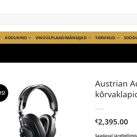
KODUKINO
VINÜÜLPLAADIMÄNGIJAD
TARVIKUD
SOOD
Austrian 
kõrvaklapi
S!
2,395.00
€
Saadaval järeltellimis