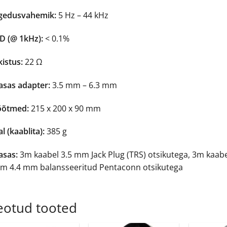
gedusvahemik:
5 Hz – 44 kHz
D (@ 1kHz):
< 0.1%
istus:
22 Ω
asas adapter:
3.5 mm – 6.3 mm
õtmed:
215 x 200 x 90 mm
l (kaablita):
385 g
asas:
3m kaabel 3.5 mm Jack Plug (TRS) otsikutega, 3m kaabe
4m 4.4 mm balansseeritud Pentaconn otsikutega
eotud tooted