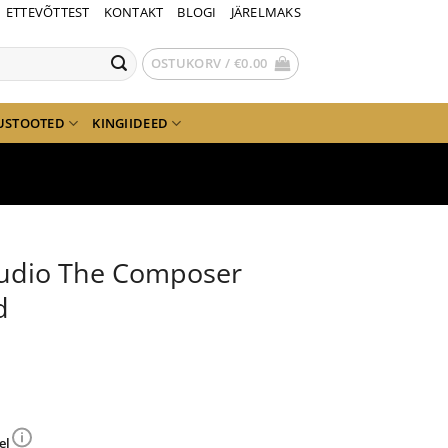
ETTEVÕTTEST
KONTAKT
BLOGI
JÄRELMAKS
OSTUKORV /
€
0.00
USTOOTED
KINGIIDEED
Audio The Composer
d
el