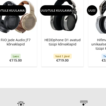
/TULE KUULAMA!
UUS/TULE KUULAMA!
UUS!
+
+
+
FiiO Jade Audio JT7
HEDDphone D1 avatud
Hifim
kõrvaklapid
tüüpi kõrvaklapid
unikaals
tüüpi 
Laos
Vaid 1 järel
Te
€
115.00
€
719.00
€
3