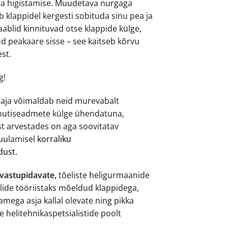
a higistamise. Muudetava nurgaga
 klappidel kergesti sobituda sinu pea ja
ablid kinnituvad otse klappide külge,
ud peakaare sisse – see kaitseb kõrvu
st.
g!
taja võimaldab neid murevabalt
 nutiseadmete külge ühendatuna,
t arvestades on aga soovitatav
uulamisel
korraliku
dust.
vastupidavate,
tõeliste heligurmaanide
alide tööriistaks mõeldud klappidega,
mega asja kallal olevate ning pikka
helitehnikaspetsialistide poolt