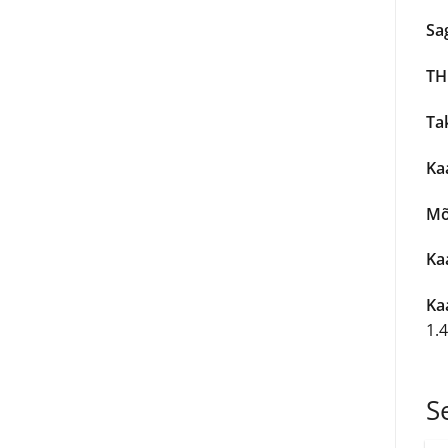
Sa
TH
Tak
Ka
Mõ
Kaa
Ka
1.
S