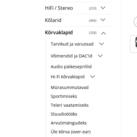
HiFi / Stereo
(233)
Kõlarid
(466)
Kõrvaklapid
(328)
Tarvikud ja varuosad
Võimendid ja DAC'id
Audio päikeseprillid
Hi-Fi kõrvaklapid
Mürasummutavad
Sportimiseks
Teleri vaatamiseks
Stuudiotööks
Arvutimängudeks
Üle kõrva (over-ear)