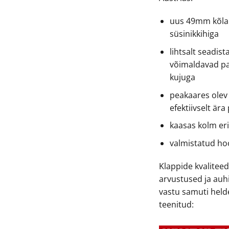
uus 49mm kõla
süsinikkihiga
lihtsalt seadist
võimaldavad pa
kujuga
peakaares olev
efektiivselt ära
kaasas kolm eri
valmistatud hoo
Klappide kvalitee
arvustused ja auh
vastu samuti helde
teenitud: