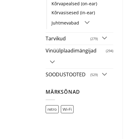
Kõrvapealsed (on-ear)
Kõrvasisesed (in-ear)
Juhtmevabad
Tarvikud
(279)
Vinüülplaadimängijad
(294)
SOODUSTOOTED
(529)
MÄRKSÕNAD
retro
Wi-Fi