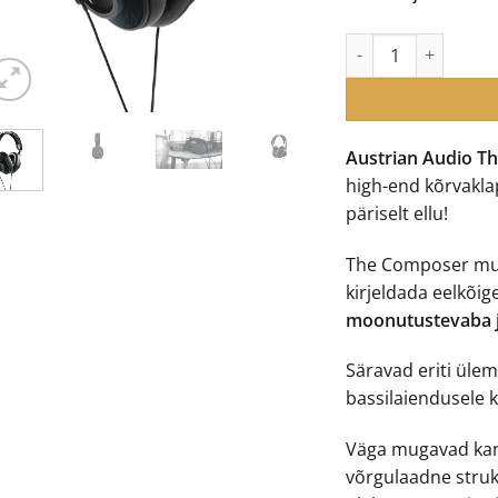
Austrian Audio The
Austrian Audio 
high-end kõrvakl
päriselt ellu!
The Composer mude
kirjeldada eelkõig
moonutustevaba j
Säravad eriti ülem
bassilaiendusele 
Väga mugavad kan
võrgulaadne strukt