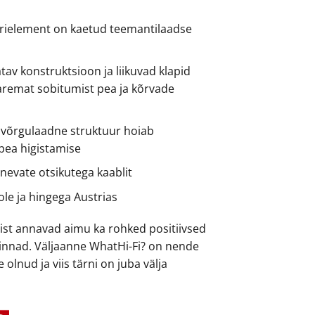
rielement on kaetud teemantilaadse
atav konstruktsioon ja liikuvad klapid
remat sobitumist pea ja kõrvade
 võrgulaadne struktuur hoiab
 pea higistamise
nevate otsikutega kaablit
le ja hingega Austrias
dist annavad aimu ka rohked positiivsed
innad. Väljaanne WhatHi-Fi? on nende
 olnud ja viis tärni on juba välja