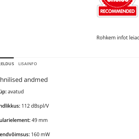
Rohkem infot lei
JELDUS
LISAINFO
hnilised andmed
üp:
avatud
ndlikkus:
112 dBspl/V
ularielement:
49 mm
sendvõimsus:
160 mW