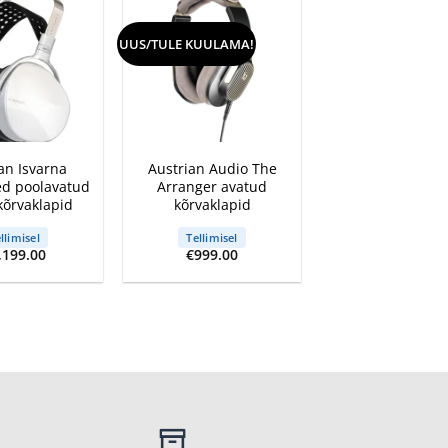
UUS/TULE KUULAMA!
+
an Isvarna
Austrian Audio The
ed poolavatud
Arranger avatud
kõrvaklapid
kõrvaklapid
llimisel
Tellimisel
,199.00
€
999.00