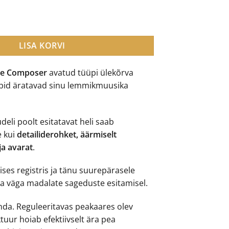
 Composer kõrvaklapid kogus
LISA KORVI
The Composer
avatud tüüpi ülekõrva
apid äratavad sinu lemmikmuusika
li poolt esitatavat heli saab
e kui
detailiderohket, äärmiselt
a avarat
.
ises registris ja tänu suurepärasele
ka väga madalate sageduste esitamisel.
da. Reguleeritavas peakaares olev
uur hoiab efektiivselt ära pea