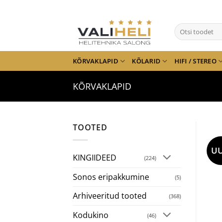
Skip
to
Otsi:
content
KÕRVAKLAPID
KÕLARID
HIFI / STEREO
KÕRVAKLAPID
TOOTED
UU
KINGIIDEED
(224)
Sonos eripakkumine
(5)
Arhiveeritud tooted
(368)
Kodukino
(46)