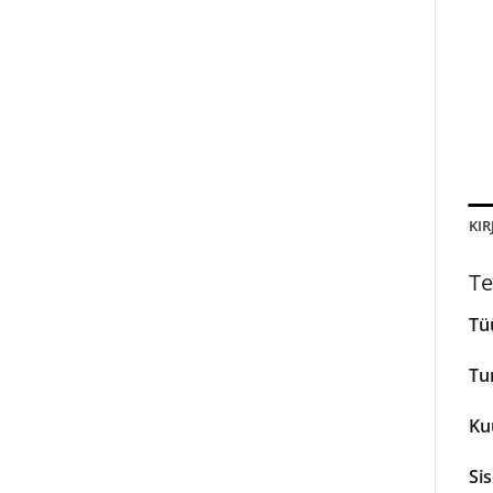
KIR
Te
Tü
Tu
Ku
Si