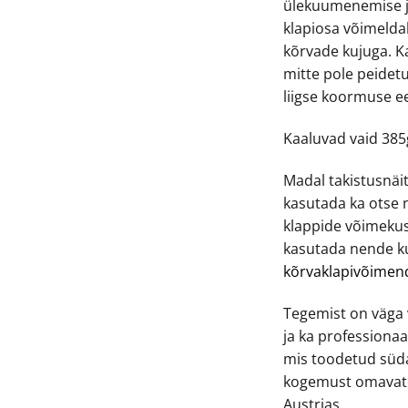
ülekuumenemise j
klapiosa võimeldab
kõrvade kujuga. Ka
mitte pole peidet
liigse koormuse ee
Kaaluvad vaid 385
Madal takistusnäi
kasutada ka otse
klappide võimekus
kasutada nende k
kõrvaklapivõimen
Tegemist on väga
ja ka professiona
mis toodetud süda
kogemust omavate 
Austrias.