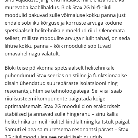
murevaba kaablihaldus. Blok Stax 2G hi-fi-riiuli
moodulid pakuvad sulle võimaluse kokku panna just
endale sobiliku kõrguse ja korruste arvuga kodune
spetsiaalselt helitehnikale mõeldud riiul. Olenemata
sellest, milliste moodulite arvuga riiulit tahad, on seda
lihtne kokku panna – kõik moodulid sobituvad
omavahel nagu valatult.
Bloki teise põlvkonna spetsiaalselt helitehnikale
pühendunud Stax seerias on stiilne ja funktsionaalse
disain ühendatud suurepäraste isolatsiooni ning
resonantsjuhtimise tehnoloogiatega. Sel viisil saab
riiulisüsteemi komponente paigutada kõige
optimaalsemalt. Stax 2G moodulid on erakordselt
stabiilsed ja annavad sulle hingerahu – sinu kallis
helitehnika on neil riiulitel kindlalt ning kaitstult paigal.
Samuti ei pea sa muretsema resonantsi pärast – Stax
2G riiulimooduliga see praktiliselt puudub.