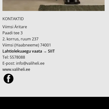
KONTAKTID
Viimsi Äritare
Paadi tee 3
2. korrus, ruum 237
Viimsi (Haabneeme) 74001
Lahtiolekuaegu vaata → SIIT
Tel: 5578088
E-post: info@valiheli.ee
www.valiheli.ee
MÜÜGITINGIMUSED JA PRIVAATSUSPOLIITIKA