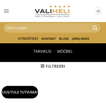
Skip
to
content
Otsi:
ETTEVÕTTEST
KONTAKT
BLOGI
JÄRELMAKS
TARVIKUD
/
MÖÖBEL
FILTREERI
UUS/TULE TUTVUMA!