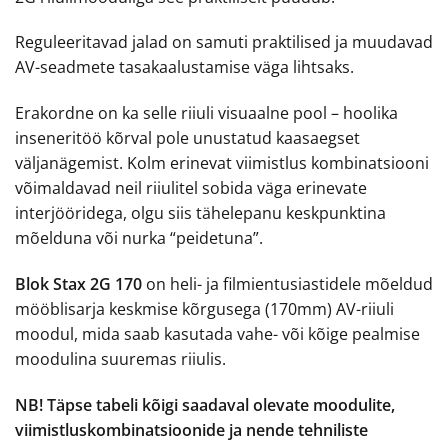
Reguleeritavad jalad on samuti praktilised ja muudavad
AV-seadmete tasakaalustamise väga lihtsaks.
Erakordne on ka selle riiuli visuaalne pool – hoolika
inseneritöö kõrval pole unustatud kaasaegset
väljanägemist. Kolm erinevat viimistlus kombinatsiooni
võimaldavad neil riiulitel sobida väga erinevate
interjööridega, olgu siis tähelepanu keskpunktina
mõelduna või nurka “peidetuna”.
Blok Stax 2G 170
on heli- ja filmientusiastidele mõeldud
mööblisarja keskmise kõrgusega (170mm) AV-riiuli
moodul, mida saab kasutada vahe- või kõige pealmise
moodulina suuremas riiulis.
NB! Täpse tabeli kõigi saadaval olevate moodulite,
viimistluskombinatsioonide ja nende tehniliste