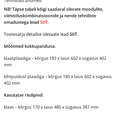
Tehnilised andmed
NB! Täpse tabeli kõigi saadaval olevate moodulite,
viimistluskombinatsioonide ja nende tehniliste
omadustega leiad
SIIT.
Tootesarja detailse ülevaate lead
SIIT.
Mõõtmed kokkupanduna:
klaasplaadiga – kõrgus 183 x laius 602 x sügavus 402
mm
kihtpuidust plaadiga – kõrgus 185 x laius 602 x sügavus
402 mm
Kasutatav riiulipind:
klaas – kõrgus 170 x laius 480 x sügavus 387 mm