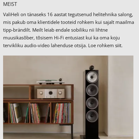
MEIST
ValiHeli on tänaseks 16 aastat tegutsenud helitehnika salong,
mis pakub oma klientidele tooteid rohkem kui sajalt maailma
tipp-brändilt.
Meilt leiab endale sobiliku nii lihtne
muusikasõber, tõsisem Hi-Fi entusiast kui ka oma koju
tervikliku audio-video lahenduse otsija. Loe rohkem
siit.