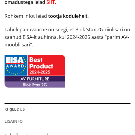
omadustega leiad
SIIT.
Rohkem infot leiad
tootja kodulehelt.
Tähelepanuväärne on seegi, et Blok Stax 2G riiulisari on
saanud EISA-lt auhinna, kui 2024-2025 aasta “parim AV-
mööbli sari”.
KIRJELDUS
LISAINFO