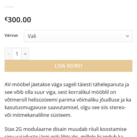
300.00
€
Värvus
Blok Stax 2G 170 AV-riiuli moodul kogus
LISA KORVI
AV-mööbel jäetakse väga sageli täiesti tähelepanuta ja
see võib olla suur viga, sest korralikul mööblil on
võtmeroll helisüsteemi parima võimaliku jõudluse ja ka
kasutusmugavuse saavutamisel, olgu see siis stereo-
või mitmekanaliline süsteem.
Stax 2G modulaarne disain muudab riiuli koostamise
sinu vajaduste järgi eriti lihtsaks, millele lisandub ka