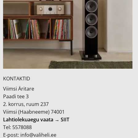
KONTAKTID
Viimsi Äritare
Paadi tee 3
2. korrus, ruum 237
Viimsi (Haabneeme) 74001
Lahtiolekuaegu vaata → SIIT
Tel: 5578088
E-post: info@valiheli.ee