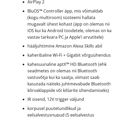
AirPlay 2
BluOS™ Controller äpp, mis võimaldab
(kogu multiroom) süsteemi hallata
mugavalt ühest kohast (äpp on olemas nii
iOS kui ka Android toodetele, olemas on ka
vastav tarkvara PC ja Apple’i arvutitele)
hääljuhtimine Amazon Alexa Skills abil
kaheribaline Wi-Fi + Gigabit võrguühendus
kahesuunaline aptX™ HD Bluetooth (ehk
seadmetes on olemas nii Bluetooth
vastuvõtja kui ka saatja, viimast saab
kasutada näiteks juhtmevabade Bluetooth
kõrvaklappide või kõlarite ühendamiseks)
IR sisend, 12V trigger väljund
korpusel puutetundlikud ja
eelsalvestusnupud (5 eelsalvestus