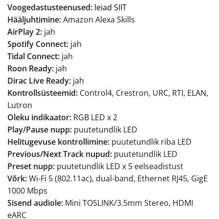
Voogedastusteenused:
leiad SIIT
Hääljuhtimine:
Amazon Alexa Skills
AirPlay 2:
jah
Spotify Connect:
jah
Tidal Connect:
jah
Roon Ready:
jah
Dirac Live Ready:
jah
Kontrollsüsteemid:
Control4, Crestron, URC, RTI, ELAN,
Lutron
Oleku indikaator:
RGB LED x 2
Play/Pause nupp:
puutetundlik LED
Helitugevuse kontrollimine:
puutetundlik riba LED
Previous/Next Track nupud:
puutetundlik LED
Preset nupp:
puutetundlik LED x 5 eelseadistust
Võrk:
Wi-Fi 5 (802.11ac), dual-band, Ethernet RJ45, GigE
1000 Mbps
Sisend audiole:
Mini TOSLINK/3.5mm Stereo, HDMI
eARC