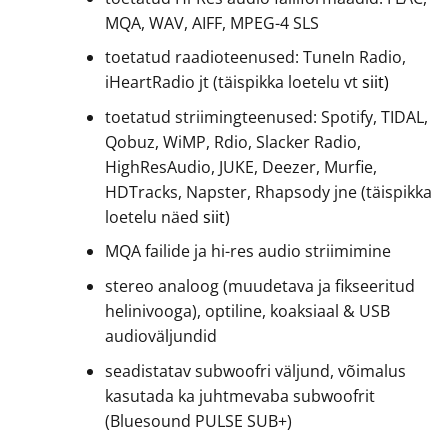
MQA, WAV, AIFF, MPEG-4 SLS
toetatud raadioteenused: TuneIn Radio,
iHeartRadio jt (täispikka loetelu vt
siit)
toetatud striimingteenused: Spotify, TIDAL,
Qobuz, WiMP, Rdio, Slacker Radio,
HighResAudio, JUKE, Deezer, Murfie,
HDTracks, Napster, Rhapsody jne (täispikka
loetelu näed
siit
)
MQA failide ja hi-res audio striimimine
stereo analoog (muudetava ja fikseeritud
helinivooga), optiline, koaksiaal & USB
audioväljundid
seadistatav subwoofri väljund, võimalus
kasutada ka juhtmevaba subwoofrit
(Bluesound PULSE SUB+)