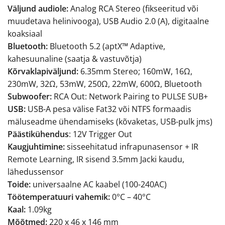
Väljund audiole:
Analog RCA Stereo (fikseeritud või
muudetava helinivooga), USB Audio 2.0 (A), digitaalne
koaksiaal
Bluetooth:
Bluetooth 5.2 (aptX™ Adaptive,
kahesuunaline (saatja & vastuvõtja)
Kõrvaklapiväljund:
6.35mm Stereo; 160mW, 16Ω,
230mW, 32Ω, 53mW, 250Ω, 22mW, 600Ω, Bluetooth
Subwoofer:
RCA Out: Network Pairing to PULSE SUB+
USB:
USB-A pesa välise Fat32 või NTFS formaadis
mäluseadme ühendamiseks (kõvaketas, USB-pulk jms)
Päästikühendus
: 12V Trigger Out
Kaugjuhtimine:
sisseehitatud infrapunasensor + IR
Remote Learning, IR sisend 3.5mm Jacki kaudu,
lähedussensor
Toide:
universaalne AC kaabel (100-240AC)
Töötemperatuuri vahemik:
0°C – 40°C
Kaal:
1.09kg
Mõõtmed:
220 x 46 x 146 mm