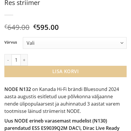
Res striimer
Algne
Current
649.00
595.00
€
€
hind
price
oli:
is:
Värvus
€649.00.
€595.00.
Bluesound NODE N132 multiroom Hi-Res striimer kogus
LISA KORVI
NODE N132
on Kanada Hi-Fi brändi Bluesound 2024
aasta augustis esitletud uue põlvkonna väljaanne
nende ülipopulaarsest ja auhinnatud 3 aastat varem
tootmisse läinud striimerist NODE.
Uus NODE erineb varasemast mudelist (N130)
parendatud ESS ES9039Q2M DAC’i, Dirac Live Ready