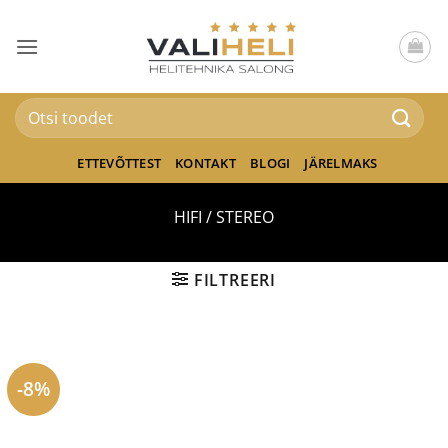
Skip
to
content
Otsi:
ETTEVÕTTEST
KONTAKT
BLOGI
JÄRELMAKS
HIFI / STEREO
FILTREERI
-8%