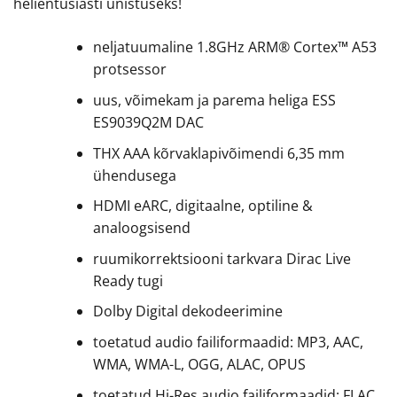
helientusiasti unistuseks!
neljatuumaline 1.8GHz ARM® Cortex™ A53
protsessor
uus, võimekam ja parema heliga ESS
ES9039Q2M DAC
THX AAA kõrvaklapivõimendi 6,35 mm
ühendusega
HDMI eARC, digitaalne, optiline &
analoogsisend
ruumikorrektsiooni tarkvara Dirac Live
Ready tugi
Dolby Digital dekodeerimine
toetatud audio failiformaadid: MP3, AAC,
WMA, WMA-L, OGG, ALAC, OPUS
toetatud Hi-Res audio failiformaadid: FLAC,