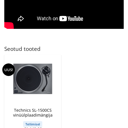
Seotud tooted
UUS!
Technics SL-1500CS
vinüülplaadimängija
Tellimisel