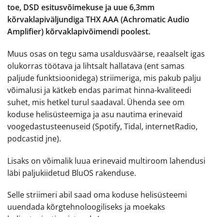
toe, DSD esitusvõimekuse ja uue 6,3mm
kõrvaklapiväljundiga THX AAA (Achromatic Audio
Amplifier) kõrvaklapivõimendi poolest.
Muus osas on tegu sama usaldusväärse, reaalselt igas
olukorras töötava ja lihtsalt hallatava (ent samas
paljude funktsioonidega) striimeriga, mis pakub palju
võimalusi ja kätkeb endas parimat hinna-kvaliteedi
suhet, mis hetkel turul saadaval. Ühenda see om
koduse helisüsteemiga ja asu nautima erinevaid
voogedastusteenuseid (Spotify, Tidal, internetRadio,
podcastid jne).
Lisaks on võimalik luua erinevaid multiroom lahendusi
läbi paljukiidetud BluOS rakenduse.
Selle striimeri abil saad oma koduse helisüsteemi
uuendada kõrgtehnoloogiliseks ja moekaks