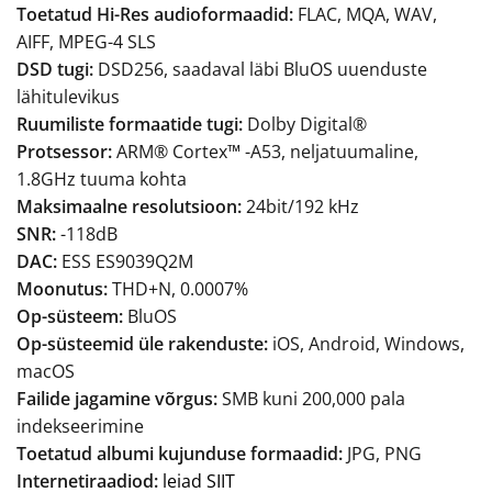
Toetatud Hi-Res audioformaadid:
FLAC, MQA, WAV,
AIFF, MPEG-4 SLS
DSD tugi:
DSD256, saadaval läbi BluOS uuenduste
lähitulevikus
Ruumiliste formaatide tugi:
Dolby Digital®
Protsessor:
ARM® Cortex™ -A53, neljatuumaline,
1.8GHz tuuma kohta
Maksimaalne resolutsioon:
24bit/192 kHz
SNR:
-118dB
DAC:
ESS ES9039Q2M
Moonutus:
THD+N, 0.0007%
Op-süsteem:
BluOS
Op-süsteemid üle rakenduste:
iOS, Android, Windows,
macOS
Failide jagamine võrgus:
SMB kuni 200,000 pala
indekseerimine
Toetatud albumi kujunduse formaadid:
JPG, PNG
Internetiraadiod:
leiad SIIT