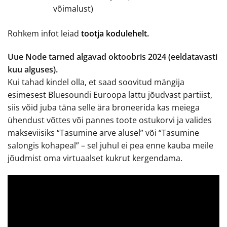
võimalust)
Rohkem infot leiad
tootja kodulehelt.
Uue Node tarned algavad oktoobris 2024 (eeldatavasti
kuu alguses).
Kui tahad kindel olla, et saad soovitud mängija
esimesest Bluesoundi Euroopa lattu jõudvast partiist,
siis võid juba täna selle ära broneerida kas meiega
ühendust võttes või pannes toote ostukorvi ja valides
makseviisiks “Tasumine arve alusel” või “Tasumine
salongis kohapeal” – sel juhul ei pea enne kauba meile
jõudmist oma virtuaalset kukrut kergendama.