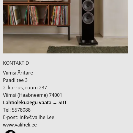
KONTAKTID
Viimsi Äritare
Paadi tee 3
2. korrus, ruum 237
Viimsi (Haabneeme) 74001
Lahtiolekuaegu vaata → SIIT
Tel: 5578088
E-post: info@valiheli.ee
www.valiheli.ee