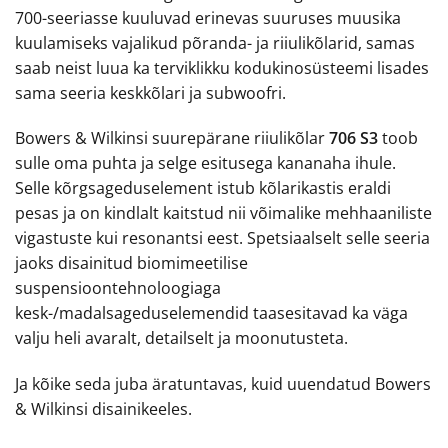
700-seeriasse kuuluvad erinevas suuruses muusika
kuulamiseks vajalikud põranda- ja riiulikõlarid, samas
saab neist luua ka terviklikku kodukinosüsteemi lisades
sama seeria keskkõlari ja subwoofri.
Bowers & Wilkinsi suurepärane riiulikõlar
706 S3
toob
sulle oma puhta ja selge esitusega kananaha ihule.
Selle kõrgsageduselement istub kõlarikastis eraldi
pesas ja on kindlalt kaitstud nii võimalike mehhaaniliste
vigastuste kui resonantsi eest. Spetsiaalselt selle seeria
jaoks disainitud biomimeetilise
suspensioontehnoloogiaga
kesk-/madalsageduselemendid taasesitavad ka väga
valju heli avaralt, detailselt ja moonutusteta.
Ja kõike seda juba äratuntavas, kuid uuendatud Bowers
& Wilkinsi disainikeeles.