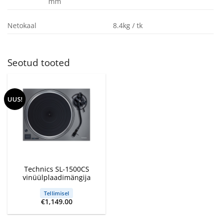
mm
Netokaal
8.4kg / tk
Seotud tooted
UUS!
Technics SL-1500CS
vinüülplaadimängija
Tellimisel
€
1,149.00