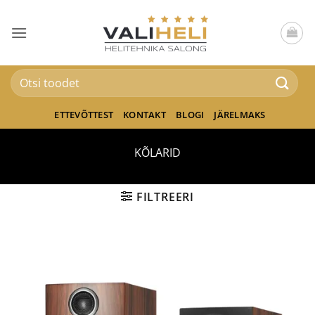
Skip
to
content
Otsi:
ETTEVÕTTEST
KONTAKT
BLOGI
JÄRELMAKS
KÕLARID
FILTREERI