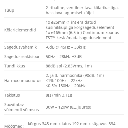
2-ribaline, ventileeritava kõlarikastiga,
Tüüp
bassiava tagumisel küljel
1x ø25mm (1 in) eraldatud
süsinikkupliga kõrgsageduselement
Kõlarielemendid
1x ø165mm (6,5 in) Continuum koonus
FST™ kesk-/madalsageduselement
Sagedusvahemik
-6dB @ 45Hz – 33kHz
Sagedusreaktsioon
50Hz – 28kHz ±3dB
Tundlikkus
88dB spl (2.83Vrms, 1m)
2. ja 3. harmoonika (90dB, 1m)
Harmoonmoonutus
<1% 100Hz – 22kHz
<0.5% 150Hz – 20kHz
Takistus
8Ω (min 3.1Ω)
Soovitatav
30W – 120W (8Ω juures)
võimendi võimsus
kõrgus 345 mm x laius 192 mm x sügavus 334
Mõõtmed: