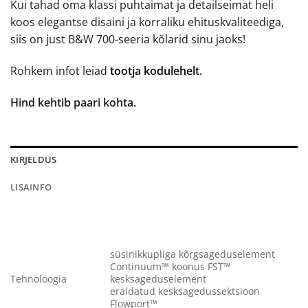
Kui tahad oma klassi puhtaimat ja detailseimat heli
koos elegantse disaini ja korraliku ehituskvaliteediga,
siis on just B&W 700-seeria kõlarid sinu jaoks!
Rohkem infot leiad
tootja kodulehelt
.
Hind kehtib paari kohta.
KIRJELDUS
LISAINFO
süsinikkupliga kõrgsageduselement
Continuum™ koonus FST™
Tehnoloogia
kesksageduselement
eraldatud kesksagedussektsioon
Flowport™