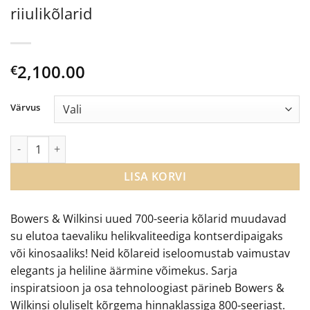
riiulikõlarid
2,100.00
€
Värvus
Bowers & Wilkins 706 S3 võimekad riiulikõlarid kogus
LISA KORVI
Bowers & Wilkinsi uued 700-seeria kõlarid muudavad
su elutoa taevaliku helikvaliteediga kontserdipaigaks
või kinosaaliks! Neid kõlareid iseloomustab vaimustav
elegants ja heliline äärmine võimekus. Sarja
inspiratsioon ja osa tehnoloogiast pärineb Bowers &
Wilkinsi oluliselt kõrgema hinnaklassiga 800-seeriast.