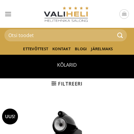
Skip
to
content
Otsi:
ETTEVÕTTEST
KONTAKT
BLOGI
JÄRELMAKS
KÕLARID
FILTREERI
UUS!