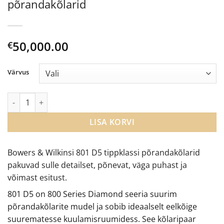
põrandakõlarid
50,000.00
€
Värvus
Bowers & Wilkins 801 D5 põrandakõlarid kogus
LISA KORVI
Bowers & Wilkinsi 801 D5 tippklassi põrandakõlarid
pakuvad sulle detailset, põnevat, väga puhast ja
võimast esitust.
801 D5 on 800 Series Diamond seeria suurim
põrandakõlarite mudel ja sobib ideaalselt eelkõige
suurematesse kuulamisruumidess. See kõlaripaar