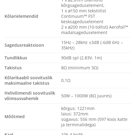
kõrgsageduselement,
1 x ø150 mm tekstiilist
Kõlarielemendid
Continuum™ FST
kesksageduselement
2 x ø200 mm (10-tollist) Aerofoil™
madalsageduselement
15Hz – 28kHz ±3dB (-6dB 6Hz –
Sagedusreaktsioon
35kHz)
Tundlikkus
90dB spl (2.83V, 1m)
Takistus
8Ω (miinimum 3Ω)
Kõlarikaabli soovituslik
0,1Ω
maksimaalne takistus
Helivõimendi soovituslik
50W – 1000W (8Ω juures)
võimsusvahemik
kõrgus: 1221mm
laius: 372mm
Mõõtmed
sügavus: 556 mm (597 koos katte
ja terminalidega)
Kaal
106,4 kg/tk