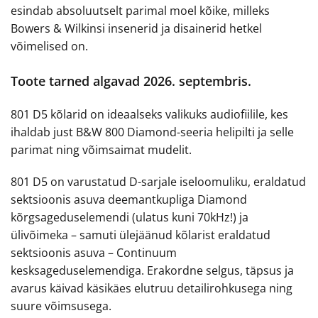
esindab absoluutselt parimal moel kõike, milleks
Bowers & Wilkinsi insenerid ja disainerid hetkel
võimelised on.
Toote tarned algavad 2026. septembris.
801 D5 kõlarid on ideaalseks valikuks audiofiilile, kes
ihaldab just B&W 800 Diamond-seeria helipilti ja selle
parimat ning võimsaimat mudelit.
801 D5 on varustatud D-sarjale iseloomuliku, eraldatud
sektsioonis asuva deemantkupliga Diamond
kõrgsageduselemendi (ulatus kuni 70kHz!) ja
ülivõimeka – samuti ülejäänud kõlarist eraldatud
sektsioonis asuva – Continuum
kesksageduselemendiga. Erakordne selgus, täpsus ja
avarus käivad käsikäes elutruu detailirohkusega ning
suure võimsusega.