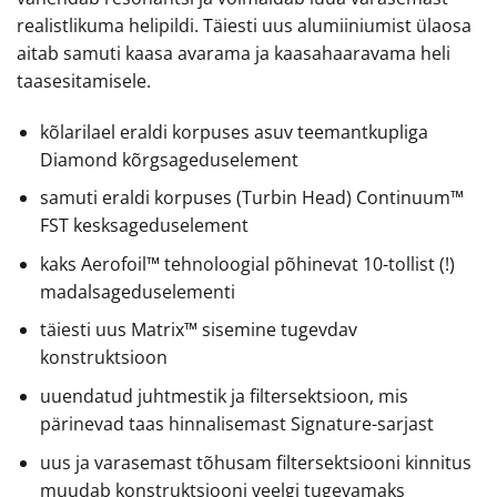
realistlikuma helipildi. Täiesti uus alumiiniumist ülaosa
aitab samuti kaasa avarama ja kaasahaaravama heli
taasesitamisele.
kõlarilael eraldi korpuses asuv teemantkupliga
Diamond kõrgsageduselement
samuti eraldi korpuses (Turbin Head) Continuum™
FST kesksageduselement
kaks Aerofoil™ tehnoloogial põhinevat 10-tollist (!)
madalsageduselementi
täiesti uus Matrix™ sisemine tugevdav
konstruktsioon
uuendatud juhtmestik ja filtersektsioon, mis
pärinevad taas hinnalisemast Signature-sarjast
uus ja varasemast tõhusam filtersektsiooni kinnitus
muudab konstruktsiooni veelgi tugevamaks