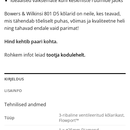
ideaalsed väiksemate kuni keskmiste ruumide jaoks
Bowers & Wilkinsi 801 D5 kõlarid on neile, kes teavad,
mis tähendab tõeliselt puhas, võimas ja kvaliteetne heli
ning tahavad endale vaid parimat!
Hind kehtib paari kohta.
Rohkem infot leiad
tootja kodulehelt.
KIRJELDUS
LISAINFO
Tehnilised andmed
3-ribaline ventileeritud kõlarikast,
Tüüp
Flowport™
1 x ø25mm Diamond