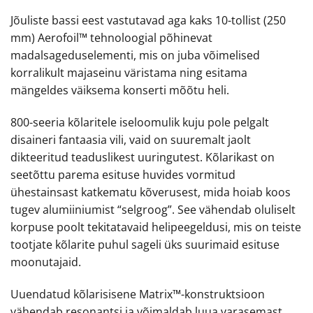
Jõuliste bassi eest vastutavad aga kaks 10-tollist (250
mm) Aerofoil™ tehnoloogial põhinevat
madalsageduselementi, mis on juba võimelised
korralikult majaseinu väristama ning esitama
mängeldes väiksema konserti mõõtu heli.
800-seeria kõlaritele iseloomulik kuju pole pelgalt
disaineri fantaasia vili, vaid on suuremalt jaolt
dikteeritud teaduslikest uuringutest. Kõlarikast on
seetõttu parema esituse huvides vormitud
ühestainsast katkematu kõverusest, mida hoiab koos
tugev alumiiniumist “selgroog”. See vähendab oluliselt
korpuse poolt tekitatavaid helipeegeldusi, mis on teiste
tootjate kõlarite puhul sageli üks suurimaid esituse
moonutajaid.
Uuendatud kõlarisisene Matrix™-konstruktsioon
vähendab resonantsi ja võimaldab luua varasemast