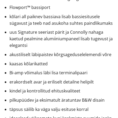
Flowport™ bassiport
kõlari all paiknev bassiava lisab bassiesitusele
sügavust ja teeb nad asukoha suhtes paindlikumaks
uus Signature seeriast pärit ja Connolly nahaga
kaetud pealmine alumiiniumpaneel lisab tugevust ja
elegantsi
akustiliselt läbipaistev kõrgsageduselelemendi võre
kaasas kõlarikatted
Bi-amp võimalus läbi lisa terminalipaari
erakordselt avar ja eriliselt detailne helipilt
kindel ja kontrollitud ehituskvaliteet
pilkupüüdev ja eksimatult äratuntav B&W disain
täpsus säilib ka väga valju esituse korral