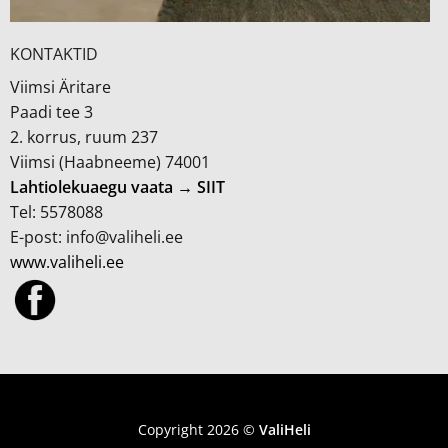
KONTAKTID
Viimsi Äritare
Paadi tee 3
2. korrus, ruum 237
Viimsi (Haabneeme) 74001
Lahtiolekuaegu vaata → SIIT
Tel: 5578088
E-post: info@valiheli.ee
www.valiheli.ee
MÜÜGITINGIMUSED JA PRIVAATSUSPOLIITIKA
Copyright 2026 ©
ValiHeli