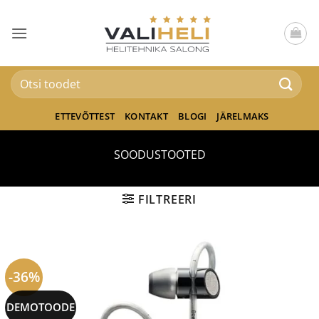
Skip
to
content
Otsi:
ETTEVÕTTEST
KONTAKT
BLOGI
JÄRELMAKS
SOODUSTOOTED
FILTREERI
-36%
DEMOTOODE