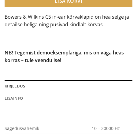
€149.00.
€95.00.
LISA KORVI
Bowers & Wilkins C5 in-ear kõrvaklapid on hea selge ja
detailse heliga ning püsivad kindlalt kõrvas.
NB! Tegemist demoeksemplariga, mis on väga heas
korras – tule veendu ise!
KIRJELDUS
LISAINFO
Sagedusvahemik
10 – 20000 Hz