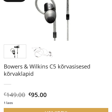
Bowers & Wilkins C5 kõrvasisesed
kõrvaklapid
Algne
Current
149.00
95.00
€
€
hind
price
1 laos
oli:
is: