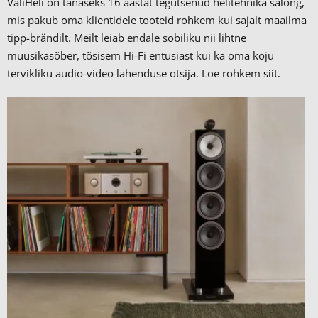
ValiHeli on tänaseks 16 aastat tegutsenud helitehnika salong,
mis pakub oma klientidele tooteid rohkem kui sajalt maailma
tipp-brändilt.
Meilt leiab endale sobiliku nii lihtne
muusikasõber, tõsisem Hi-Fi entusiast kui ka oma koju
tervikliku audio-video lahenduse otsija. Loe rohkem
siit.