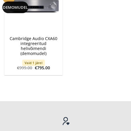
DEMOMUDEL
Cambridge Audio CXA60
integreeritud
helivõimendi
(demomudel)
Vaid 1 järel
Algne
Current
€
999.00
€
795.00
hind
price
oli:
is:
€999.00.
€795.00.