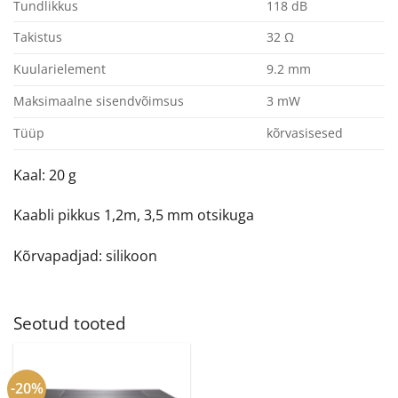
Tundlikkus
118 dB
Takistus
32 Ω
Kuularielement
9.2 mm
Maksimaalne sisendvõimsus
3 mW
Tüüp
kõrvasisesed
Kaal: 20 g
Kaabli pikkus 1,2m, 3,5 mm otsikuga
Kõrvapadjad: silikoon
Seotud tooted
-20%