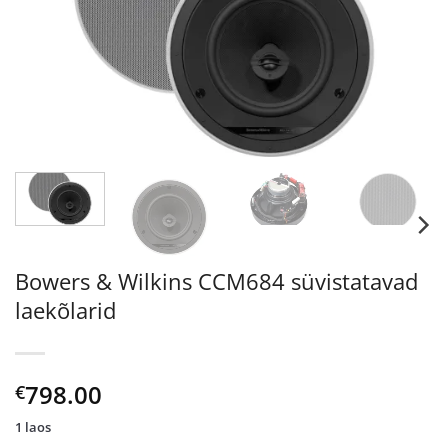
Bowers & Wilkins CCM684 süvistatavad
laekõlarid
798.00
€
1 laos