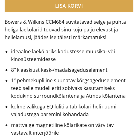
LISA KORVI
Bowers & Wilkins CCM684 süvitatavad selge ja puhta
heliga laekõlarid toovad sinu koju palju elevust ja
helielamusi, jäädes ise täiesti märkamatuks!
ideaalne laekõlariks kodustesse muusika- või
kinosüsteemidesse
8″ klaaskiust kesk-/madalsageduselement
1″ pehmekupliline suunatav kõrgsageduselement
teeb selle mudeli eriti sobivaks kasutamiseks
kodukino surroundkõlaritena ja Atmos kõlaritena
kolme valikuga EQ-lüliti aitab kõlari heli ruumi
vajadustega paremini kohandada
mattvalge magnetiline kõlarikate on värvitav
vastavalt interjöörile