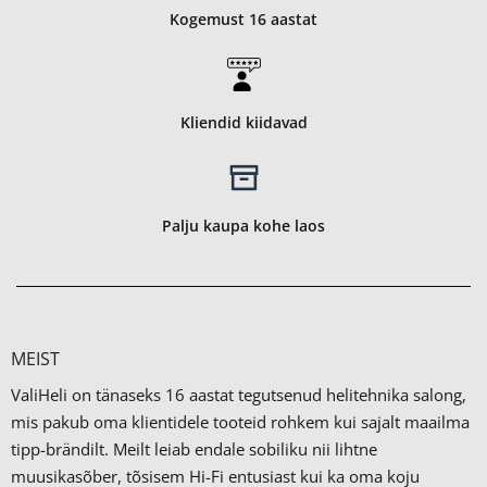
Kogemust 16 aastat
Kliendid kiidavad
Palju kaupa kohe laos
MEIST
ValiHeli on tänaseks 16 aastat tegutsenud helitehnika salong,
mis pakub oma klientidele tooteid rohkem kui sajalt maailma
tipp-brändilt.
Meilt leiab endale sobiliku nii lihtne
muusikasõber, tõsisem Hi-Fi entusiast kui ka oma koju