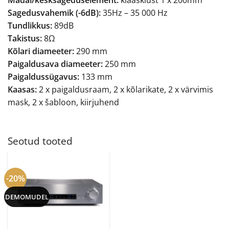
Madal/kesksageduselement:
klaaskiust 1 x 200mm
Sagedusvahemik (-6dB):
35Hz – 35 000 Hz
Tundlikkus:
89dB
Takistus:
8Ω
Kõlari diameeter:
290 mm
Paigaldusava diameeter:
250 mm
Paigaldussügavus:
133 mm
Kaasas:
2 x paigaldusraam, 2 x kõlarikate, 2 x värvimis
mask, 2 x šabloon, kiirjuhend
Seotud tooted
-20%
DEMOMUDEL