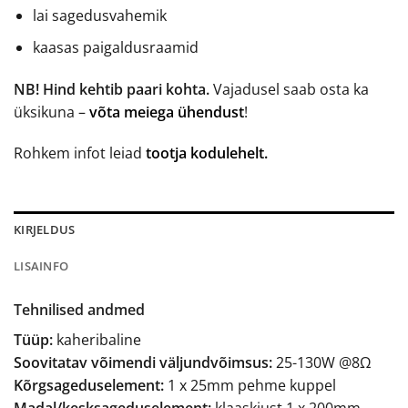
lai sagedusvahemik
kaasas paigaldusraamid
NB! Hind kehtib paari kohta.
Vajadusel saab osta ka
üksikuna –
võta meiega ühendust
!
Rohkem infot leiad
tootja kodulehelt.
KIRJELDUS
LISAINFO
Tehnilised andmed
Tüüp:
kaheribaline
Soovitatav võimendi väljundvõimsus:
25-130W @8Ω
Kõrgsageduselement:
1 x 25mm pehme kuppel