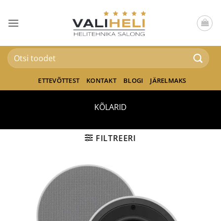
Skip
to
content
Otsi:
ETTEVÕTTEST
KONTAKT
BLOGI
JÄRELMAKS
KÕLARID
FILTREERI