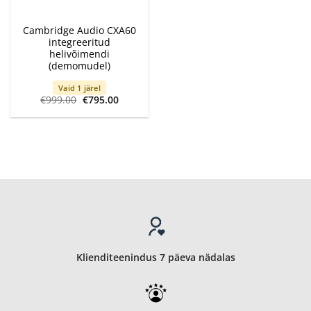
Cambridge Audio CXA60
integreeritud
helivõimendi
(demomudel)
Vaid 1 järel
Algne
Current
€
999.00
€
795.00
hind
price
oli:
is:
€999.00.
€795.00.
Klienditeenindus 7 päeva nädalas