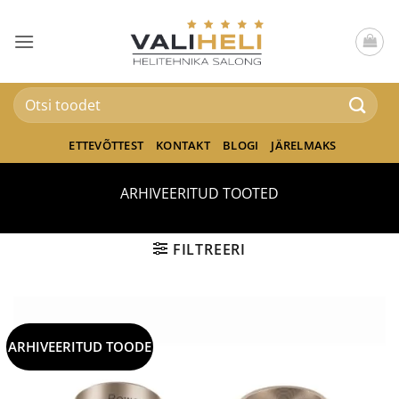
Skip
to
content
Otsi:
ETTEVÕTTEST
KONTAKT
BLOGI
JÄRELMAKS
ARHIVEERITUD TOOTED
FILTREERI
ARHIVEERITUD TOODE