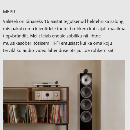
MEIST
ValiHeli on tänaseks 16 aastat tegutsenud helitehnika salong,
mis pakub oma klientidele tooteid rohkem kui sajalt maailma
tipp-brändilt.
Meilt leiab endale sobiliku nii lihtne
muusikasõber, tõsisem Hi-Fi entusiast kui ka oma koju
tervikliku audio-video lahenduse otsija. Loe rohkem
siit.