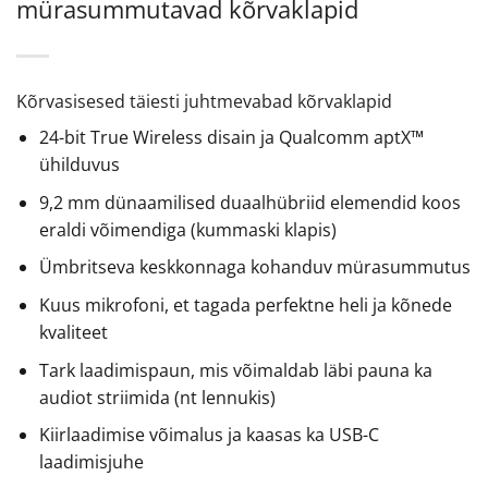
mürasummutavad kõrvaklapid
Kõrvasisesed täiesti juhtmevabad kõrvaklapid
24-bit True Wireless disain ja Qualcomm aptX™
ühilduvus
9,2 mm dünaamilised duaalhübriid elemendid koos
eraldi võimendiga (kummaski klapis)
Ümbritseva keskkonnaga kohanduv mürasummutus
Kuus mikrofoni, et tagada perfektne heli ja kõnede
kvaliteet
Tark laadimispaun, mis võimaldab läbi pauna ka
audiot striimida (nt lennukis)
Kiirlaadimise võimalus ja kaasas ka USB-C
laadimisjuhe