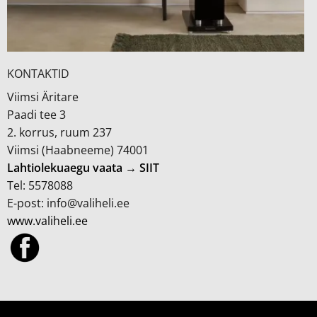
KONTAKTID
Viimsi Äritare
Paadi tee 3
2. korrus, ruum 237
Viimsi (Haabneeme) 74001
Lahtiolekuaegu vaata → SIIT
Tel: 5578088
E-post: info@valiheli.ee
www.valiheli.ee