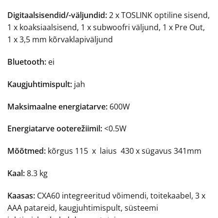
Digitaalsisendid/-väljundid:
2 x TOSLINK optiline sisend,
1 x koaksiaalsisend, 1 x subwoofri väljund, 1 x Pre Out,
1 x 3,5 mm kõrvaklapiväljund
Bluetooth:
ei
Kaugjuhtimispult:
jah
Maksimaalne energiatarve:
600W
Energiatarve ooterežiimil:
<0.5W
Mõõtmed:
kõrgus 115 x laius 430 x sügavus 341mm
Kaal:
8.3 kg
Kaasas:
CXA60 integreeritud võimendi, toitekaabel, 3 x
AAA patareid, kaugjuhtimispult, süsteemi