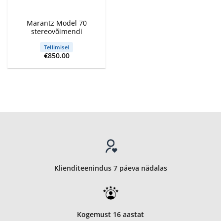
Marantz Model 70
stereovõimendi
Tellimisel
€
850.00
Klienditeenindus 7 päeva nädalas
Kogemust 16 aastat