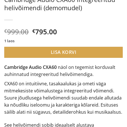
helivõimendi (demomudel)
Algne
Current
999.00
795.00
€
€
hind
price
1 laos
oli:
is:
€999.00.
€795.00.
LISA KORVI
Cambridge Audio CXA60
näol on tegemist korduvalt
auhinnatud integreeritud helivõimendiga.
CXA60 on intuitiivne, tasakaalukas ja ometi väga
mitmekesiste võimalustega integreeritud võimendi.
Suure jõudlusega helivõimendi suudab endale allutada
ka nõudliku iseloomu ja karakteriga kõlareid. Esituses
säilib alati nii sügavus, detailiderohkus kui musikaalsus.
See helivõimendi sobib ideaalselt alustava