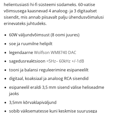
helientusiasti hi-fi süsteemi südameks. 60-vatise
võimsusega kaasnevad 4 analoog- ja 3 digitaalset
sisendit, mis annab piisavalt palju ühendusvõimalusi
erinevateks juhtudeks.
60W väljundvõimsust (8 oomi juures)
soe ja ruumilne helipilt
legendaarne
Wolfson WM8740 DAC
sagedusreaktsioon
<5Hz– 60kHz +/-1dB
tooni ja balansi reguleerimine esipaneelilt
digitaal, koaksiaal ja analoog RCA sisendid
esipaneelil eraldi 3,5 mm sisend välise heliseadme
jaoks
3,5mm kõrvaklapiväljund
sobib väiksematesse kuni keskmise suurusega