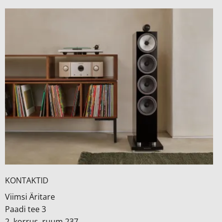
KONTAKTID
Viimsi Äritare
Paadi tee 3
2. korrus, ruum 237