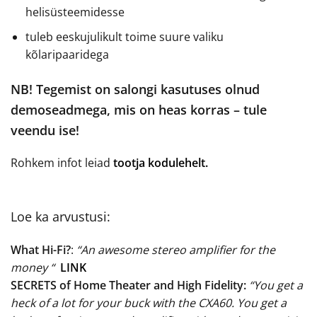
helisüsteemidesse
tuleb eeskujulikult toime suure valiku
kõlaripaaridega
NB! Tegemist on salongi kasutuses olnud
demoseadmega, mis on heas korras – tule
veendu ise!
Rohkem infot leiad
tootja kodulehelt.
Loe ka arvustusi:
What Hi-Fi?
:
“An awesome stereo amplifier for the
money “
LINK
SECRETS of Home Theater and High Fidelity:
“You get a
heck of a lot for your buck with the CXA60. You get a