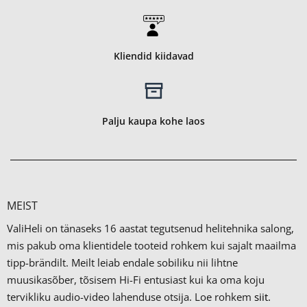
Kliendid kiidavad
Palju kaupa kohe laos
MEIST
ValiHeli on tänaseks 16 aastat tegutsenud helitehnika salong,
mis pakub oma klientidele tooteid rohkem kui sajalt maailma
tipp-brändilt.
Meilt leiab endale sobiliku nii lihtne
muusikasõber, tõsisem Hi-Fi entusiast kui ka oma koju
tervikliku audio-video lahenduse otsija. Loe rohkem
siit.