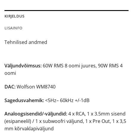
KIRJELDUS
LISAINFO
Tehnilised andmed
Väljundvõimsus:
60W RMS 8 oomi juures, 90W RMS 4
oomi
DAC:
Wolfson WM8740
Sagedusvahemik:
<5Hz– 60kHz +/-1dB
Analoogsisendid/-väljundid:
4 x RCA, 1 x 3.5mm sisend
(esipaneelil) / 1 x subwoofri väljund, 1 x Pre Out, 1 x 3,5
mm kõrvaklapiväljund