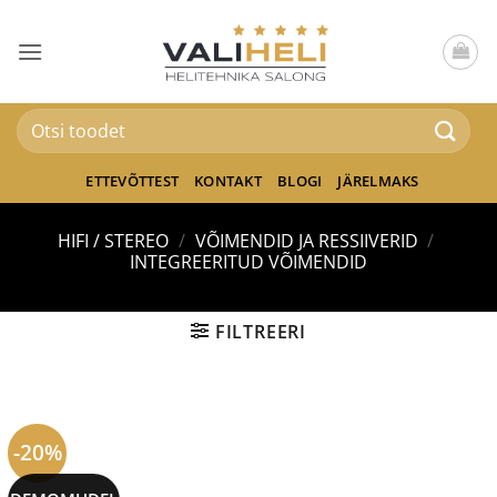
Skip
to
content
Otsi:
ETTEVÕTTEST
KONTAKT
BLOGI
JÄRELMAKS
HIFI / STEREO
/
VÕIMENDID JA RESSIIVERID
/
INTEGREERITUD VÕIMENDID
FILTREERI
-20%