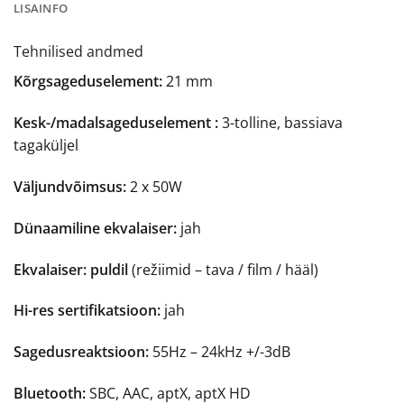
LISAINFO
Tehnilised andmed
Kõrgsageduselement:
21 mm
Kesk-/madalsageduselement :
3-tolline, bassiava
tagaküljel
Väljundvõimsus:
2 x 50W
Dünaamiline ekvalaiser:
jah
Ekvalaiser: puldil
(režiimid – tava / film / hääl)
Hi-res sertifikatsioon:
jah
Sagedusreaktsioon:
55Hz – 24kHz +/-3dB
Bluetooth:
SBC, AAC, aptX, aptX HD