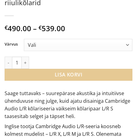
riiulikõlarid
Price
490.00
–
539.00
€
€
range:
€490.00
Värvus
through
€539.00
Cambridge Audio L/R S aktiivsed riiulikõlarid kogus
LISA KORVI
Saage tuttavaks – suurepärase akustika ja intuitiivse
ühenduvuse ning julge, kuid ajatu disainiga Cambridge
Audio L/R kõlariseeria väikseim kõlaripaar L/R S
taasesitab selget ja täpset heli.
Inglise tootja Cambridge Audio L/R-seeria koosneb
kolmest mudelist – L/R X, L/R M ja L/R S. Olenemata