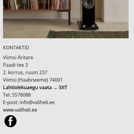
KONTAKTID
Viimsi Äritare
Paadi tee 3
2. korrus, ruum 237
Viimsi (Haabneeme) 74001
Lahtiolekuaegu vaata → SIIT
Tel: 5578088
E-post: info@valiheli.ee
www.valiheli.ee