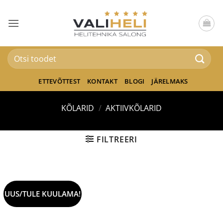
Skip
to
content
Otsi:
ETTEVÕTTEST
KONTAKT
BLOGI
JÄRELMAKS
KÕLARID
/
AKTIIVKÕLARID
FILTREERI
UUS/TULE KUULAMA!