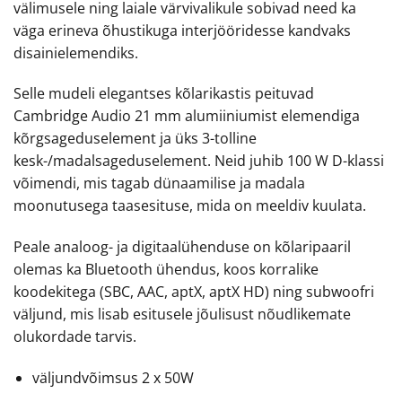
välimusele ning laiale värvivalikule sobivad need ka
väga erineva õhustikuga interjööridesse kandvaks
disainielemendiks.
Selle mudeli elegantses kõlarikastis peituvad
Cambridge Audio 21 mm alumiiniumist elemendiga
kõrgsageduselement ja üks 3-tolline
kesk-/madalsageduselement. Neid juhib 100 W D-klassi
võimendi, mis tagab dünaamilise ja madala
moonutusega taasesituse, mida on meeldiv kuulata.
Peale analoog- ja digitaalühenduse on kõlaripaaril
olemas ka Bluetooth ühendus, koos korralike
koodekitega (SBC, AAC, aptX, aptX HD) ning subwoofri
väljund, mis lisab esitusele jõulisust nõudlikemate
olukordade tarvis.
väljundvõimsus 2 x 50W