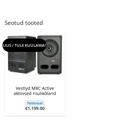
Seotud tooted
UUS / TULE KUULAMA!
Vestlyd M8C Active
aktiivsed riiulikõlarid
Tellimisel
€
1,199.00