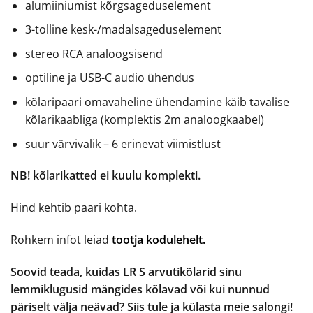
alumiiniumist kõrgsageduselement
3-tolline kesk-/madalsageduselement
stereo RCA analoogsisend
optiline ja USB-C audio ühendus
kõlaripaari omavaheline ühendamine käib tavalise
kõlarikaabliga (komplektis 2m analoogkaabel)
suur värvivalik – 6 erinevat viimistlust
NB! kõlarikatted ei kuulu komplekti.
Hind kehtib paari kohta.
Rohkem infot leiad
tootja kodulehelt.
Soovid teada, kuidas LR S arvutikõlarid sinu
lemmiklugusid mängides kõlavad või kui nunnud
päriselt välja neävad? Siis tule ja külasta meie salongi!