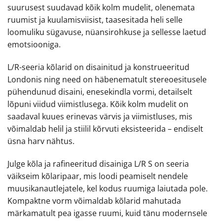
suurusest suudavad kõik kolm mudelit, olenemata
ruumist ja kuulamisviisist, taasesitada heli selle
loomuliku sügavuse, nüansirohkuse ja sellesse laetud
emotsiooniga.
L/R-seeria kõlarid on disainitud ja konstrueeritud
Londonis ning need on häbenematult stereoesitusele
pühendunud disaini, enesekindla vormi, detailselt
lõpuni viidud viimistlusega. Kõik kolm mudelit on
saadaval kuues erinevas värvis ja viimistluses, mis
võimaldab helil ja stiilil kõrvuti eksisteerida – endiselt
üsna harv nähtus.
Julge kõla ja rafineeritud disainiga L/R S on seeria
väikseim kõlaripaar, mis loodi peamiselt nendele
muusikanautlejatele, kel kodus ruumiga laiutada pole.
Kompaktne vorm võimaldab kõlarid mahutada
märkamatult pea igasse ruumi, kuid tänu modernsele