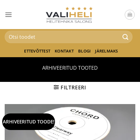
Skip
to
content
Otsi:
ETTEVÕTTEST
KONTAKT
BLOGI
JÄRELMAKS
ARHIVEERITUD TOOTED
FILTREERI
ARHIVEERITUD TOODE!