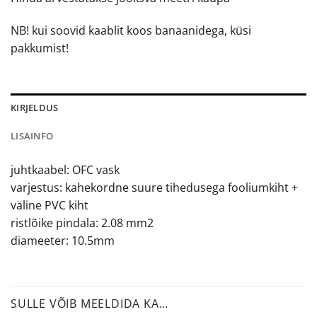
NB! kui soovid kaablit koos banaanidega, küsi
pakkumist!
KIRJELDUS
LISAINFO
juhtkaabel: OFC vask
varjestus: kahekordne suure tihedusega fooliumkiht +
väline PVC kiht
ristlõike pindala: 2.08 mm2
diameeter: 10.5mm
SULLE VÕIB MEELDIDA KA…