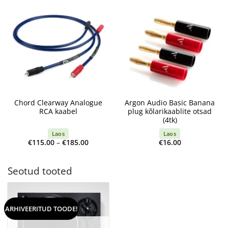
Chord Clearway Analogue
Argon Audio Basic Banana
RCA kaabel
plug kõlarikaablite otsad
(4tk)
Laos
Laos
Price
€
115.00
–
€
185.00
€
16.00
range:
€115.00
through
€185.00
Seotud tooted
ARHIVEERITUD TOODE!