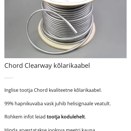
Chord Clearway kõlarikaabel
Inglise tootja Chord kvaliteetne kõlarikaabel.
99% hapnikuvaba vask juhib helisignaale veatult.
Rohkem infot leiad
tootja kodulehelt
.
Hinda arvestatakse jooksva meetri kaupa