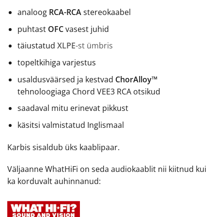
analoog
RCA-RCA
stereokaabel
puhtast
OFC
vasest juhid
täiustatud
XLPE
-st ümbris
topeltkihiga varjestus
usaldusväärsed ja kestvad
ChorAlloy™
tehnoloogiaga Chord VEE3 RCA otsikud
saadaval mitu erinevat pikkust
käsitsi valmistatud Inglismaal
Karbis sisaldub üks kaablipaar.
Väljaanne WhatHiFi on seda audiokaablit nii kiitnud kui
ka korduvalt auhinnanud: