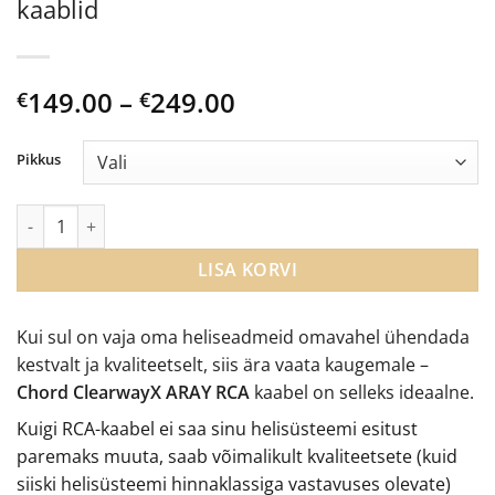
kaablid
Price
149.00
–
249.00
€
€
range:
€149.00
Pikkus
through
€249.00
Chord ClearwayX ARAY Analogue RCA kaablid kogus
LISA KORVI
Kui sul on vaja oma heliseadmeid omavahel ühendada
kestvalt ja kvaliteetselt, siis ära vaata kaugemale –
Chord ClearwayX ARAY RCA
kaabel on selleks ideaalne.
Kuigi RCA-kaabel ei saa sinu helisüsteemi esitust
paremaks muuta, saab võimalikult kvaliteetsete (kuid
siiski helisüsteemi hinnaklassiga vastavuses olevate)