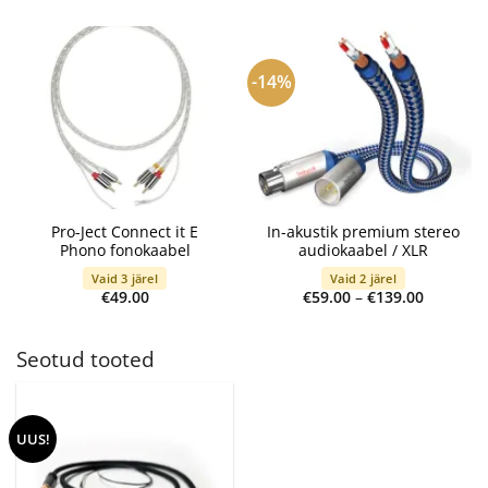
€39.00
€79.00
through
through
€199.00
€115.00
-14%
Pro-Ject Connect it E
In-akustik premium stereo
Phono fonokaabel
audiokaabel / XLR
Vaid 3 järel
Vaid 2 järel
Price
€
49.00
€
59.00
–
€
139.00
range:
€59.00
through
€139.00
Seotud tooted
UUS!