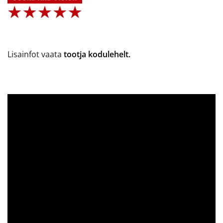
Lisainfot vaata
tootja kodulehelt.