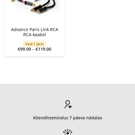
Advance Paris Link RCA
RCA-kaabel
Vaid 1 järel
Price
€
99.00
–
€
119.00
range:
€99.00
through
€119.00
Klienditeenindus 7 päeva nädalas