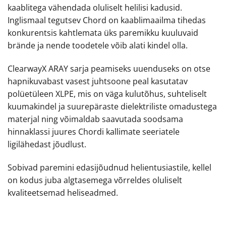
kaablitega vähendada oluliselt helilisi kadusid.
Inglismaal tegutsev Chord on kaablimaailma tihedas
konkurentsis kahtlemata üks paremikku kuuluvaid
brände ja nende toodetele võib alati kindel olla.
ClearwayX ARAY sarja peamiseks uuenduseks on otse
hapnikuvabast vasest juhtsoone peal kasutatav
polüetüleen XLPE, mis on väga kulutõhus, suhteliselt
kuumakindel ja suurepäraste dielektriliste omadustega
materjal ning võimaldab saavutada soodsama
hinnaklassi juures Chordi kallimate seeriatele
ligilähedast jõudlust.
Sobivad paremini edasijõudnud helientusiastile, kellel
on kodus juba algtasemega võrreldes oluliselt
kvaliteetsemad heliseadmed.