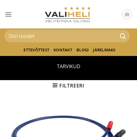
Skip
to
content
Otsi:
ETTEVÕTTEST
KONTAKT
BLOGI
JÄRELMAKS
TARVIKUD
FILTREERI