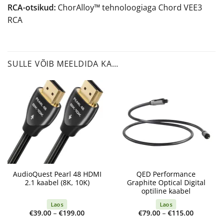
RCA-otsikud:
ChorAlloy™ tehnoloogiaga Chord VEE3
RCA
SULLE VÕIB MEELDIDA KA…
AudioQuest Pearl 48 HDMI
QED Performance
2.1 kaabel (8K, 10K)
Graphite Optical Digital
optiline kaabel
Laos
Laos
Price
Price
€
39.00
–
€
199.00
€
79.00
–
€
115.00
range:
range: