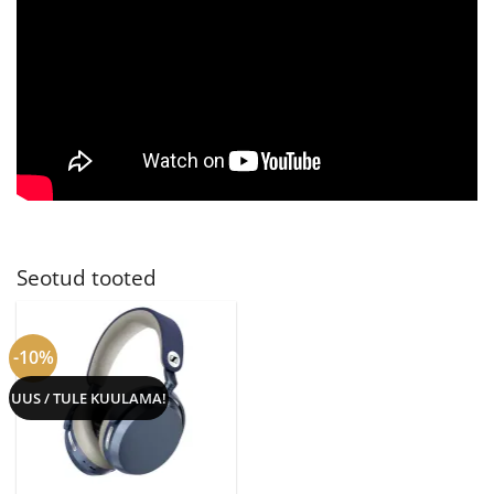
Seotud tooted
-10%
UUS / TULE KUULAMA!