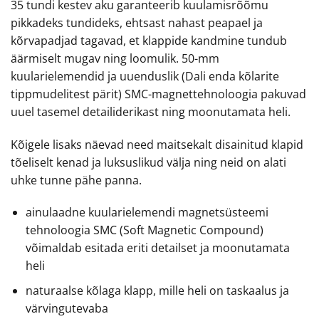
35 tundi kestev aku garanteerib kuulamisrõõmu
pikkadeks tundideks, ehtsast nahast peapael ja
kõrvapadjad tagavad, et klappide kandmine tundub
äärmiselt mugav ning loomulik. 50-mm
kuularielemendid ja uuenduslik (Dali enda kõlarite
tippmudelitest pärit) SMC-magnettehnoloogia pakuvad
uuel tasemel detailiderikast ning moonutamata heli.
Kõigele lisaks näevad need maitsekalt disainitud klapid
tõeliselt kenad ja luksuslikud välja ning neid on alati
uhke tunne pähe panna.
ainulaadne kuularielemendi magnetsüsteemi
tehnoloogia SMC (Soft Magnetic Compound)
võimaldab esitada eriti detailset ja moonutamata
heli
naturaalse kõlaga klapp, mille heli on taskaalus ja
värvingutevaba