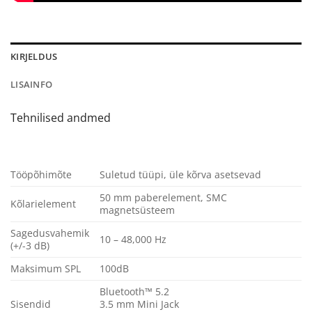
KIRJELDUS
LISAINFO
Tehnilised andmed
Tööpõhimõte
Suletud tüüpi, üle kõrva asetsevad
50 mm paberelement, SMC
Kõlarielement
magnetsüsteem
Sagedusvahemik
10 – 48,000 Hz
(+/-3 dB)
Maksimum SPL
100dB
Bluetooth™ 5.2
Sisendid
3.5 mm Mini Jack