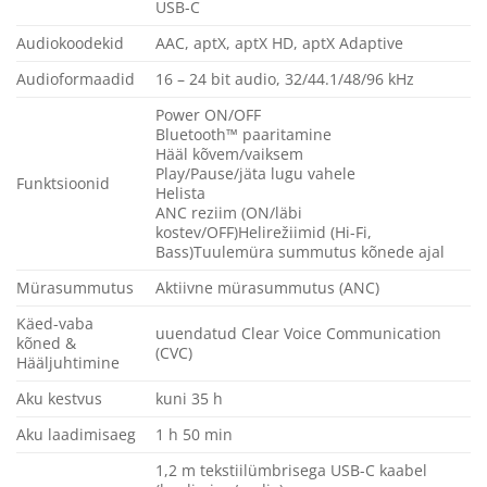
USB-C
Audiokoodekid
AAC, aptX, aptX HD, aptX Adaptive
Audioformaadid
16 – 24 bit audio, 32/44.1/48/96 kHz
Power ON/OFF
Bluetooth™ paaritamine
Hääl kõvem/vaiksem
Play/Pause/jäta lugu vahele
Funktsioonid
Helista
ANC reziim (ON/läbi
kostev/OFF)Helirežiimid (Hi-Fi,
Bass)Tuulemüra summutus kõnede ajal
Mürasummutus
Aktiivne mürasummutus (ANC)
Käed-vaba
uuendatud Clear Voice Communication
kõned &
(CVC)
Hääljuhtimine
Aku kestvus
kuni 35 h
Aku laadimisaeg
1 h 50 min
1,2 m tekstiilümbrisega USB-C kaabel