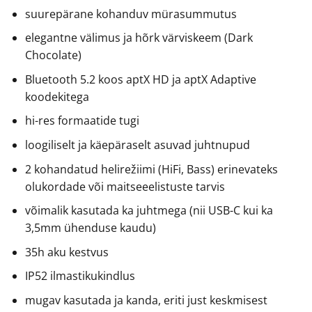
suurepärane kohanduv mürasummutus
elegantne välimus ja hõrk värviskeem (Dark
Chocolate)
Bluetooth 5.2 koos aptX HD ja aptX Adaptive
koodekitega
hi-res formaatide tugi
loogiliselt ja käepäraselt asuvad juhtnupud
2 kohandatud helirežiimi (HiFi, Bass) erinevateks
olukordade või maitseeelistuste tarvis
võimalik kasutada ka juhtmega (nii USB-C kui ka
3,5mm ühenduse kaudu)
35h aku kestvus
IP52 ilmastikukindlus
mugav kasutada ja kanda, eriti just keskmisest