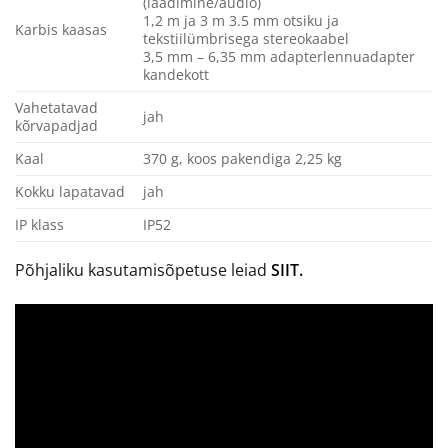
(laadimine/audio)
1,2 m ja 3 m 3.5 mm otsiku ja
Karbis kaasas
tekstiilümbrisega stereokaabel
3,5 mm – 6,35 mm adapterlennuadapter
kandekott
Vahetatavad
jah
kõrvapadjad
Kaal
370 g, koos pakendiga 2,25 kg
Kokku lapatavad
jah
IP klass
IP52
Põhjaliku kasutamisõpetuse leiad
SIIT.