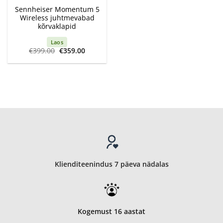
Sennheiser Momentum 5
Wireless juhtmevabad
kõrvaklapid
Laos
Algne
Current
€
399.00
€
359.00
hind
price
oli:
is:
€399.00.
€359.00.
Klienditeenindus 7 päeva nädalas
Kogemust 16 aastat