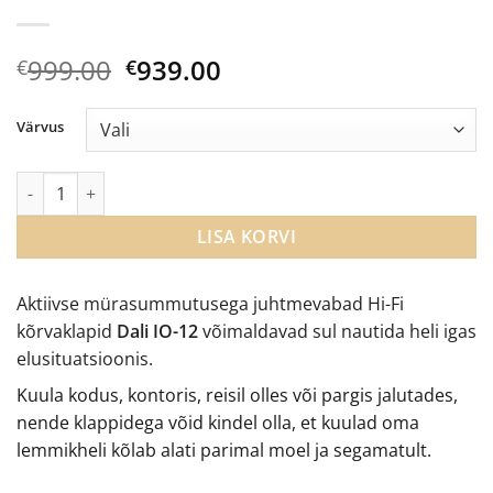
Algne
Current
999.00
939.00
€
€
hind
price
oli:
is:
Värvus
€999.00.
€939.00.
Dali IO-12 juhtmevabad kõrvaklapid kogus
LISA KORVI
Aktiivse mürasummutusega juhtmevabad Hi-Fi
kõrvaklapid
Dali IO-12
võimaldavad sul nautida heli igas
elusituatsioonis.
Kuula kodus, kontoris, reisil olles või pargis jalutades,
nende klappidega võid kindel olla, et kuulad oma
lemmikheli kõlab alati parimal moel ja segamatult.