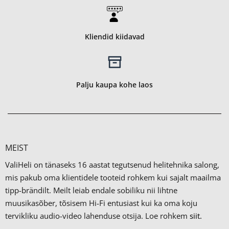
Kliendid kiidavad
Palju kaupa kohe laos
MEIST
ValiHeli on tänaseks 16 aastat tegutsenud helitehnika salong,
mis pakub oma klientidele tooteid rohkem kui sajalt maailma
tipp-brändilt.
Meilt leiab endale sobiliku nii lihtne
muusikasõber, tõsisem Hi-Fi entusiast kui ka oma koju
tervikliku audio-video lahenduse otsija. Loe rohkem
siit.