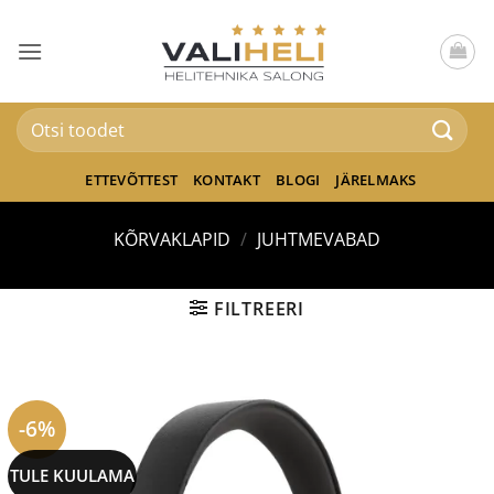
Skip
to
content
Otsi:
ETTEVÕTTEST
KONTAKT
BLOGI
JÄRELMAKS
KÕRVAKLAPID
/
JUHTMEVABAD
FILTREERI
-6%
TULE KUULAMA