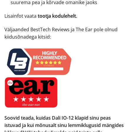
suurema pea ja kõrvade omanike jaoks
Lisainfot vaata
tootja kodulehelt.
Väljaanded BestTech Reviews ja The Ear pole olnud
kiidusõnadega kitsid:
Soovid teada, kuidas Dali IO-12 klapid sinu peas
istuvad ja kui mõnusalt sinu lemmiklugusid mängides