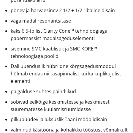
põrandakõlarid
põnev ja harvaesinev 2 1/2 + 1/2 ribaline disain
väga madal resonantsitase
kaks 6,5-tollist Clarity Cone™ tehnoloogiaga
pabermassist madalsageduselementi
sisemine SMC-kaablistik ja SMC-KORE™
tehnoloogiaga poolid
Dali uuenduslik hübriidne kõrgsagedusmoodul
hõlmab endas nii tasapinnalist kui ka kuplikujulist
elementi
paigalduse suhtes paindlikud
sobivad eelkõige keskmistesse ja keskmisest
suurematesse kuulamisruumidesse
pilkupüüdev ja luksuslik Taani mööblidisain
valminud käsitööna ja kohalikku tööstust võimalikult