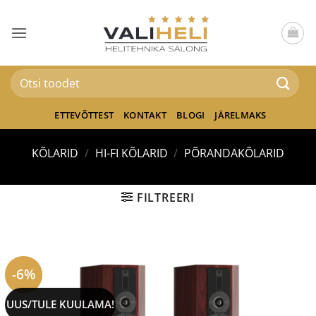
Skip
to
content
Otsi:
ETTEVÕTTEST
KONTAKT
BLOGI
JÄRELMAKS
KÕLARID
/
HI-FI KÕLARID
/
PÕRANDAKÕLARID
FILTREERI
-6%
UUS/TULE KUULAMA!