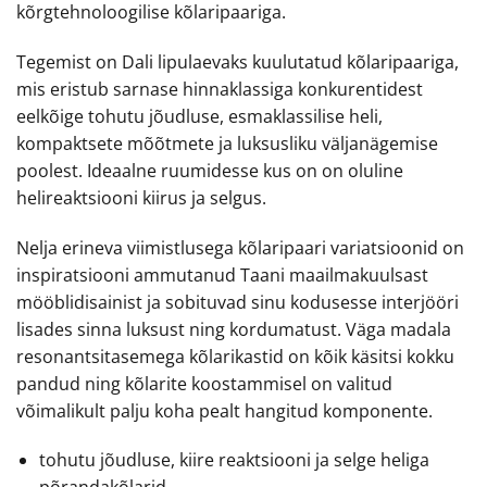
kõrgtehnoloogilise kõlaripaariga.
Tegemist on Dali lipulaevaks kuulutatud kõlaripaariga,
mis eristub sarnase hinnaklassiga konkurentidest
eelkõige tohutu jõudluse, esmaklassilise heli,
kompaktsete mõõtmete ja luksusliku väljanägemise
poolest. Ideaalne ruumidesse kus on on oluline
helireaktsiooni kiirus ja selgus.
Nelja erineva viimistlusega kõlaripaari variatsioonid on
inspiratsiooni ammutanud Taani maailmakuulsast
mööblidisainist ja sobituvad sinu kodusesse interjööri
lisades sinna luksust ning kordumatust. Väga madala
resonantsitasemega kõlarikastid on kõik käsitsi kokku
pandud ning kõlarite koostammisel on valitud
võimalikult palju koha pealt hangitud komponente.
tohutu jõudluse, kiire reaktsiooni ja selge heliga