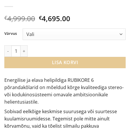
Algne
Current
4,999.00
4,695.00
€
€
hind
price
oli:
is:
Värvus
€4,999.00.
€4,695.00.
Dali Rubikore 6 põrandakõlarid kogus
LISA KORVI
Energilise ja elava helipildiga RUBIKORE 6
põrandakõlarid on mõeldud kõrge kvaliteediga stereo-
või kodukinosüsteemi omavale ambitsioonikale
helientusiastile.
Sobivad eelkõige keskmise suurusega või suurtesse
kuulamisruumidesse. Tegemist pole mitte ainult
kõrvamõnu, vaid ka tõelist silmailu pakkuva