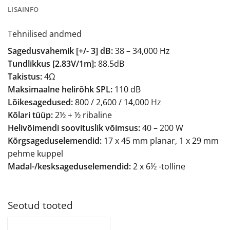
LISAINFO
Tehnilised andmed
Sagedusvahemik [+/- 3] dB:
38 – 34,000 Hz
Tundlikkus [2.83V/1m]:
88.5dB
Takistus:
4Ω
Maksimaalne helirõhk SPL:
110 dB
Lõikesagedused:
800 / 2,600 / 14,000 Hz
Kõlari tüüp:
2½ + ½ ribaline
Helivõimendi soovituslik võimsus:
40 – 200 W
Kõrgsageduselemendid:
17 x 45 mm planar, 1 x 29 mm
pehme kuppel
Madal-/kesksageduselemendid:
2 x 6½ -tolline
Seotud tooted