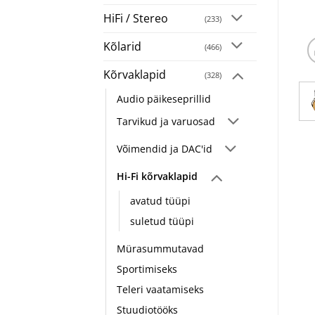
HiFi / Stereo
(233)
Kõlarid
(466)
Kõrvaklapid
(328)
Audio päikeseprillid
Tarvikud ja varuosad
Võimendid ja DAC'id
Hi-Fi kõrvaklapid
avatud tüüpi
suletud tüüpi
Mürasummutavad
Sportimiseks
Teleri vaatamiseks
Stuudiotööks