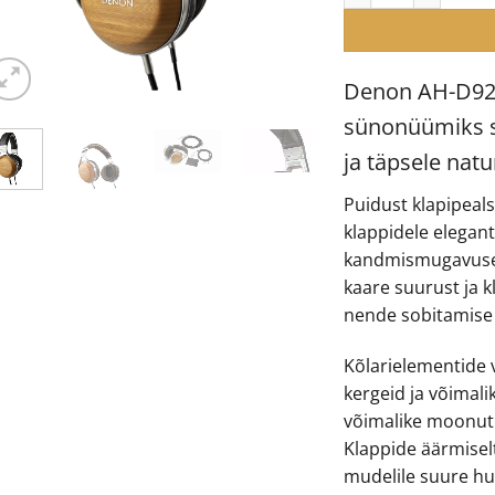
Denon AH-D920
sünonüümiks s
ja täpsele natur
Puidust klapipea
klappidele elegant
kandmismugavuse. 
kaare suurust ja 
nende sobitamise e
Kõlarielementide v
kergeid ja võimali
võimalike moonut
Klappide äärmiselt
mudelile suure hu