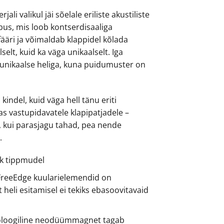
ali valikul jäi sõelale eriliste akustiliste
s, mis loob kontserdisaaliga
ääri ja võimaldab klappidel kõlada
lselt, kuid ka väga unikaalselt. Iga
unikaalse heliga, kuna puidumuster on
kindel, kuid väga hell tänu eriti
s vastupidavatele klapipatjadele –
a, kui parasjagu tahad, pea nende
.
ik tippmudel
FreeEdge kuularielemendid on
et heli esitamisel ei tekiks ebasoovitavaid
noloogiline neodüümmagnet tagab