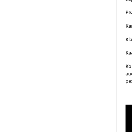
Pe
Kar
Kla
Kaa
Ko
au
pe