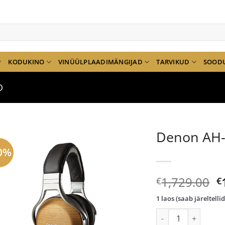
KODUKINO
VINÜÜLPLAADIMÄNGIJAD
TARVIKUD
SOOD
D
Denon AH-
0%
A
1,729.00
€
€
h
1 laos (saab järeltelli
ol
Denon AH-D9200 kõ
€