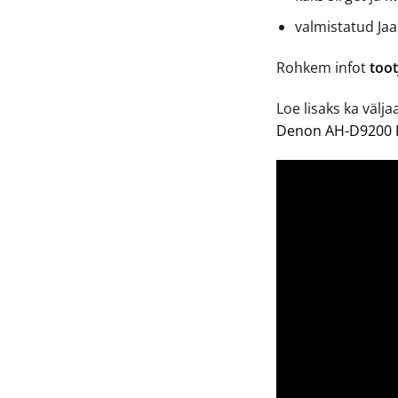
valmistatud Ja
Rohkem infot
toot
Loe lisaks ka väl
Denon AH-D9200 