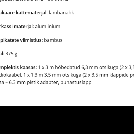
akaare kattematerjal:
lambanahk
kassi materjal:
alumiinium
pikatete viimistlus:
bambus
l:
375 g
mplektis kaasas:
1 x 3 m hõbedatud 6,3 mm otsikuga (2 x 3,
diokaabel, 1 x 1.3 m 3,5 mm otsikuga (2 x 3,5 mm klappide p
sa – 6,3 mm pistik adapter, puhastuslapp