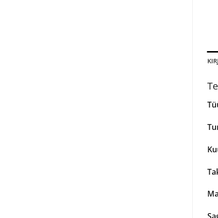
KIR
Te
Tü
Tu
Ku
Tak
Ma
Sa