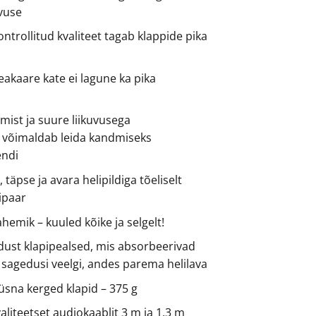
tvuse
ntrollitud kvaliteet tagab klappide pika
akaare kate ei lagune ka pika
mist ja suure liikuvusega
 võimaldab leida kandmiseks
ndi
 täpse ja avara helipildiga tõeliselt
pipaar
emik – kuuled kõike ja selgelt!
dust klapipealsed, mis absorbeerivad
 sagedusi veelgi, andes parema helilava
üsna kerged klapid – 375 g
valiteetset audiokaablit 3 m ja 1,3 m