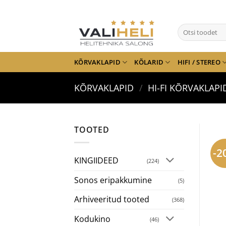
Skip
to
Otsi:
content
KÕRVAKLAPID
KÕLARID
HIFI / STEREO
KÕRVAKLAPID
/
HI-FI KÕRVAKLAPI
TOOTED
-2
KINGIIDEED
(224)
Sonos eripakkumine
(5)
Arhiveeritud tooted
(368)
Kodukino
(46)