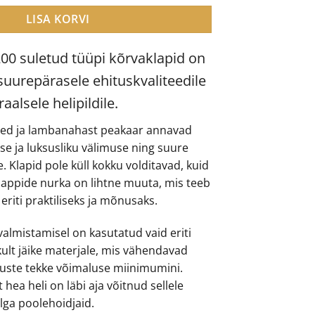
LISA KORVI
0 suletud tüüpi kõrvaklapid on
uurepärasele ehituskvaliteedile
aalsele helipildile.
lsed ja lambanahast peakaar annavad
se ja luksusliku välimuse ning suure
Klapid pole küll kokku volditavad, kuid
klappide nurka on lihtne muuta, mis teeb
riti praktiliseks ja mõnusaks.
almistamisel on kasutatud vaid eriti
kult jäike materjale, mis vähendavad
uste tekke võimaluse miinimumini.
 hea heli on läbi aja võitnud sellele
lga poolehoidjaid.