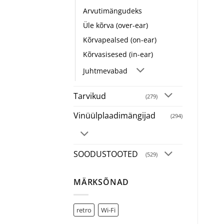
Arvutimängudeks
Üle kõrva (over-ear)
Kõrvapealsed (on-ear)
Kõrvasisesed (in-ear)
Juhtmevabad
Tarvikud
(279)
Vinüülplaadimängijad
(294)
SOODUSTOOTED
(529)
MÄRKSÕNAD
retro
Wi-Fi