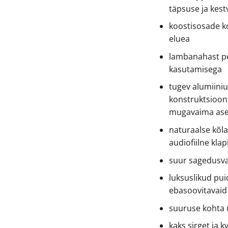
täpsuse ja kes
koostisosade ko
eluea
lambanahast pe
kasutamisega
tugev alumiiniu
konstruktsioon
mugavaima ase
naturaalse kõla,
audiofiilne kla
suur sagedusvah
luksuslikud pui
ebasoovitavaid
suuruse kohta 
kaks sirget ja k