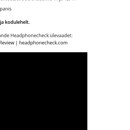
apanis
ja kodulehelt.
jaande Headphonecheck ülevaadet:
Review | headphonecheck.com