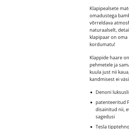
Klapipealsete materj
omadustega bambu
võrreldava atmosf
naturaalselt, detai
klapipaar on oma 
kordumatu!
Klappide haare on 
pehmetele ja sama
kuula just nii kau
kandmisest ei väsi
Denoni luksusl
patenteeritud 
disainitud nii, 
sagedusi
Tesla tippteh