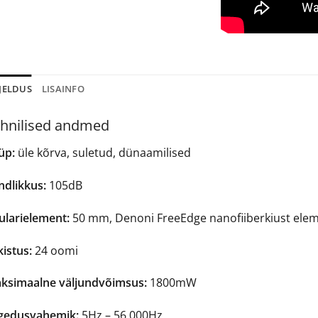
JELDUS
LISAINFO
hnilised andmed
üp:
üle kõrva, suletud, dünaamilised
ndlikkus:
105dB
ularielement:
50 mm, Denoni FreeEdge nanofiiberkiust ele
istus:
24 oomi
ksimaalne väljundvõimsus:
1800mW
gedusvahemik:
5Hz – 56 000Hz