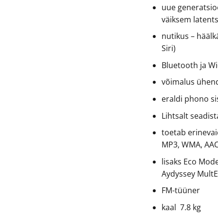
uue generatsio
väiksem latent
nutikus – häälk
Siri)
Bluetooth ja Wi-
võimalus ühenda
eraldi phono si
Lihtsalt seadist
toetab erineva
MP3, WMA, AAC
lisaks Eco Mod
Aydyssey Mult
FM-tüüner
kaal 7.8 kg