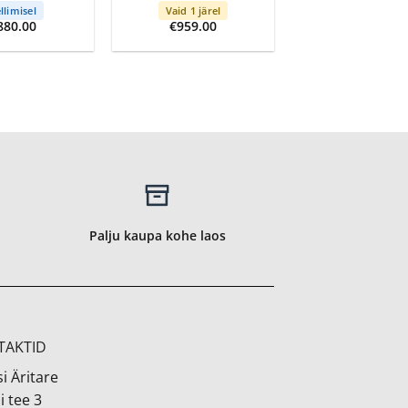
llimisel
Vaid 1 järel
880.00
€
959.00
Palju kaupa kohe laos
TAKTID
i Äritare
i tee 3