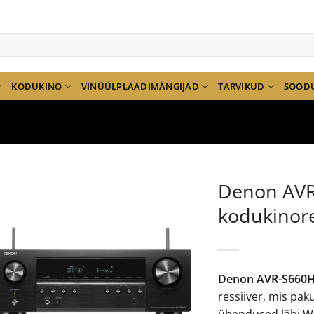
KODUKINO
VINÜÜLPLAADIMÄNGIJAD
TARVIKUD
SOOD
Denon AV
kodukinore
Denon AVR-S660
ressiiver, mis pak
ühendused läbi Wif