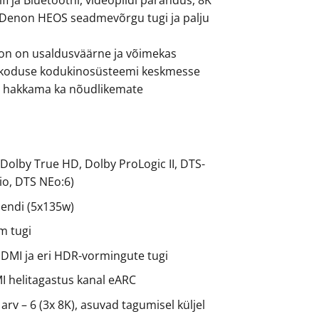
 Denon HEOS seadmevõrgu tugi ja palju
on on usaldusväärne ja võimekas
 koduse kodukinosüsteemi keskmesse
ti hakkama ka nõudlikemate
(Dolby True HD, Dolby ProLogic II, DTS-
o, DTS NEo:6)
mendi (5x135w)
m tugi
HDMI ja eri HDR-vormingute tugi
I helitagastus kanal eARC
arv – 6 (3x 8K), asuvad tagumisel küljel