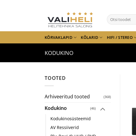
Skip
to
Otsi:
content
KÕRVAKLAPID
KÕLARID
HIFI / STEREO
KODUKINO
TOOTED
Arhiveeritud tooted
(368)
Kodukino
(46)
Kodukinosüsteemid
AV Ressiiverid