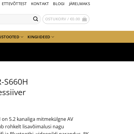
ETTEVÕTTEST
KONTAKT
BLOGI
JÄRELMAKS
OSTUKORV /
€
0.00
USTOOTED
KINGIIDEED
R-S660H
ssiiver
H
on 5.2 kanaliga mitmekülgne AV
ub rohkelt lisavõimalusi nagu
i ja Bluetoothi, videopildi parandus, 8K