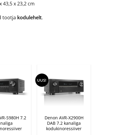
 43,5 x 23,2 cm
d tootja
kodulehelt
.
UUS!
+
VR-S980H 7.2
Denon AVR-X2900H
analiga
DAB 7.2 kanaliga
noressiiver
kodukinoressiiver