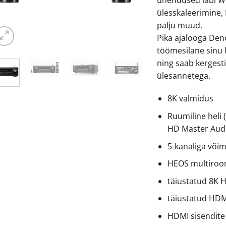
ülesskaleerimine,
palju muud.
Pika ajalooga Den
töömesilane sinu
ning saab kerges
ülesannetega.
8K valmidus
Ruumiline heli 
HD Master Audi
5-kanaliga või
HEOS multiroo
täiustatud 8K 
täiustatud HDM
HDMI sisendite 