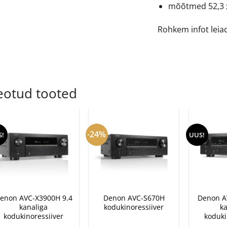
mõõtmed 52,3 x
Rohkem infot leia
eotud tooted
-24%
S!
UUS!
+
+
+
enon AVC-X3900H 9.4
Denon AVC-S670H
Denon A
kanaliga
kodukinoressiiver
k
kodukinoressiiver
koduki