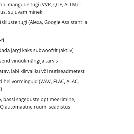
oni mängude tugi (VVR, QTF, ALLM) –
sus, sujuvam minek
äskluste tugi (Alexa, Google Assistant ja
fi
da järgi kaks subwoofrit (aktiiv)
send vinüülimängija tarvis
atav, läbi kiirvaliku või nutiseadmetest
id helivorminguid (WAV, FLAC, ALAC,
)
e, bassi sageduste optimeerimine,
EQ automaatne ruumi seadistus