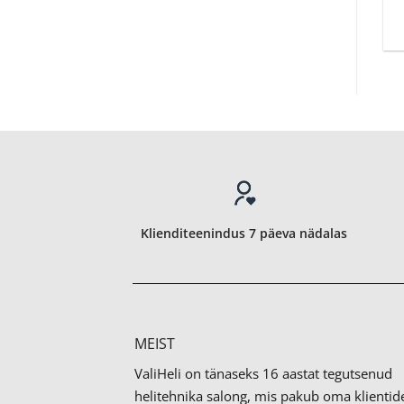
Klienditeenindus 7 päeva nädalas
MEIST
ValiHeli on tänaseks 16 aastat tegutsenud
helitehnika salong, mis pakub oma klientid