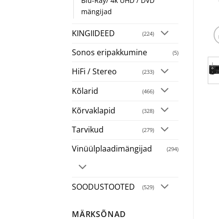
Blu-Ray/ 4k UHD / DVD
mängijad
KINGIIDEED
(224)
Sonos eripakkumine
(5)
HiFi / Stereo
(233)
Kõlarid
(466)
Kõrvaklapid
(328)
Tarvikud
(279)
Vinüülplaadimängijad
(294)
SOODUSTOOTED
(529)
MÄRKSÕNAD