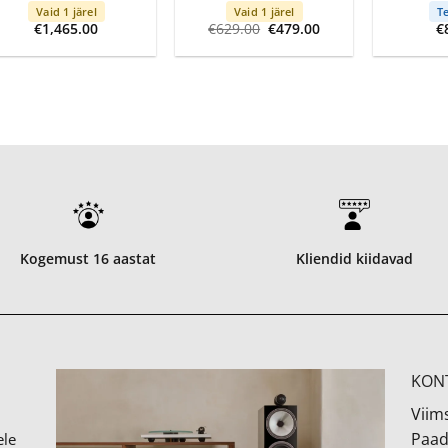
Vaid 1 järel
Vaid 1 järel
Te
Algne
Current
€
1,465.00
€
629.00
€
479.00
€
hind
price
oli:
is:
€629.00.
€479.00.
Kogemust 16 aastat
Kliendid kiidavad
KON
Viims
Paad
ele