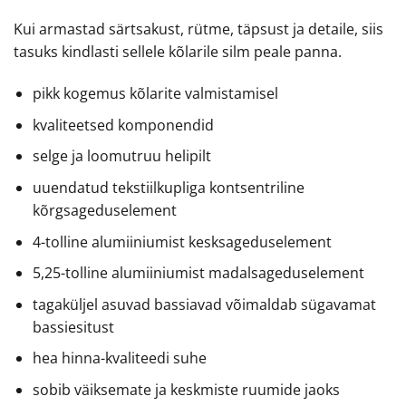
Kui armastad särtsakust, rütme, täpsust ja detaile, siis
tasuks kindlasti sellele kõlarile silm peale panna.
pikk kogemus kõlarite valmistamisel
kvaliteetsed komponendid
selge ja loomutruu helipilt
uuendatud tekstiilkupliga kontsentriline
kõrgsageduselement
4-tolline alumiiniumist kesksageduselement
5,25-tolline alumiiniumist madalsageduselement
tagaküljel asuvad bassiavad võimaldab sügavamat
bassiesitust
hea hinna-kvaliteedi suhe
sobib väiksemate ja keskmiste ruumide jaoks