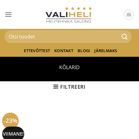
Skip
to
content
Otsi:
ETTEVÕTTEST
KONTAKT
BLOGI
JÄRELMAKS
KÕLARID
FILTREERI
-23%
VIIMANE!