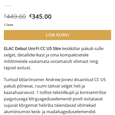
Algne
Current
449.00
345.00
€
€
hind
price
1 laos
oli:
is:
€449.00.
€345.00.
LISA KORVI
ELAC Debut Uni-Fi CC U5 Slim
keskkõlar pakub sulle
selget, detailiderikast ja oma kompaktsetele
mõõtmetele vaatamata ootamatult võimast ning
täpset esitust.
Tuntud kõlariinsener Andrew Jonesi disainitud CC U5
pakub põnevat, ruumi täitvat selget heli ja
kaasahaaravust. 1-tollise tekstiilkupli ja kontsentrilise
paigutusega kõrgsageduselemendi poolt esitatavat
sujuvat kõrgemat heliriba täiendavad võimekad
alumiiniumist kesk- ja madalsageduselemendid.