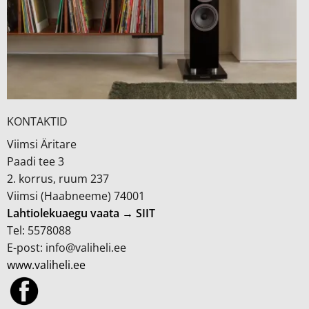
KONTAKTID
Viimsi Äritare
Paadi tee 3
2. korrus, ruum 237
Viimsi (Haabneeme) 74001
Lahtiolekuaegu vaata → SIIT
Tel: 5578088
E-post: info@valiheli.ee
www.valiheli.ee