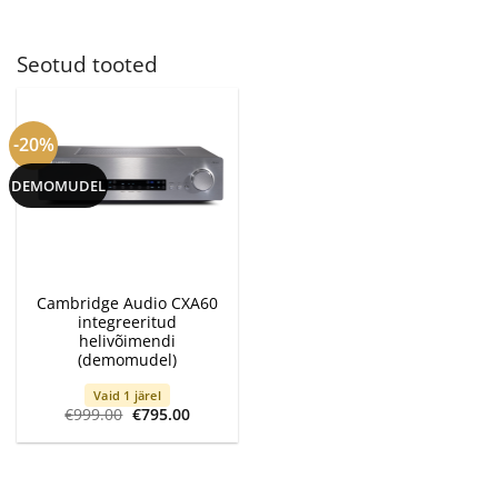
Seotud tooted
-20%
DEMOMUDEL
Cambridge Audio CXA60
integreeritud
helivõimendi
(demomudel)
Vaid 1 järel
Algne
Current
€
999.00
€
795.00
hind
price
oli:
is:
€999.00.
€795.00.