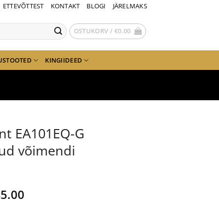
ETTEVÕTTEST
KONTAKT
BLOGI
JÄRELMAKS
OSTUKORV /
€
0.00
USTOOTED
KINGIIDEED
ent EA101EQ-G
tud võimendi
gne
Current
5.00
nd
price
is: