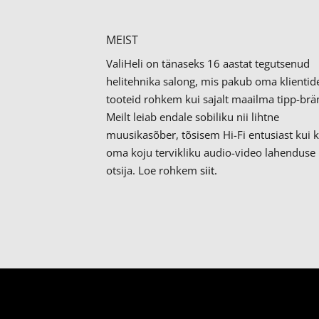
MEIST
ValiHeli on tänaseks 16 aastat tegutsenud
helitehnika salong, mis pakub oma klientid
tooteid rohkem kui sajalt maailma tipp-brän
Meilt leiab endale sobiliku nii lihtne
muusikasõber, tõsisem Hi-Fi entusiast kui 
oma koju tervikliku audio-video lahenduse
otsija. Loe rohkem
siit.