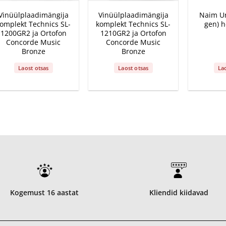
Vinüülplaadimängija
Vinüülplaadimängija
Naim Un
omplekt Technics SL-
komplekt Technics SL-
gen) h
1200GR2 ja Ortofon
1210GR2 ja Ortofon
Concorde Music
Concorde Music
Bronze
Bronze
Laost otsas
Laost otsas
La
Kogemust 16 aastat
Kliendid kiidavad