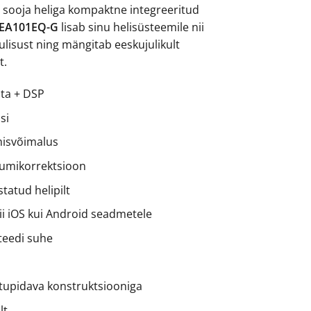
t sooja heliga kompaktne integreeritud
5.00.
€545.00.
 EA101EQ-G
lisab sinu helisüsteemile nii
õulisust ning mängitab eeskujulikult
t.
hta + DSP
si
misvõimalus
umikorrektsioon
tatud helipilt
ii iOS kui Android seadmetele
teedi suhe
stupidava konstruktsiooniga
lt