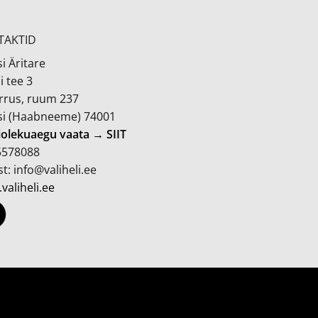
TAKTID
i Äritare
i tee 3
orrus, ruum 237
si (Haabneeme) 74001
iolekuaegu vaata → SIIT
 5578088
t: info@valiheli.ee
valiheli.ee