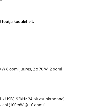
ad
tootja kodulehelt.
0 W 8 oomi juures, 2 x 70 W 2 oomi
), 1 x USB(192kHz 24-bit asünkroonne)
rvaklapi (100mW @ 16 ohms)