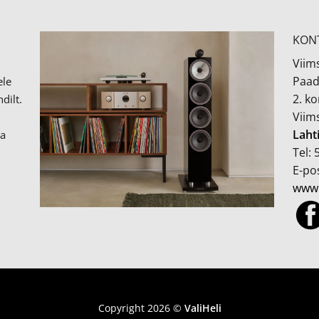
KON
Viims
Paad
ele
2. k
dilt.
Viim
Laht
ka
Tel:
E-pos
www.
MÜÜGITINGIMUSED JA PRIVAATSUSPOLIITIKA
Copyright 2026 ©
ValiHeli