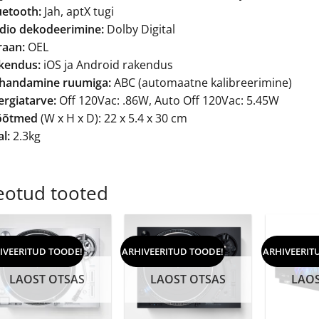
uetooth:
Jah, aptX tugi
dio dekodeerimine:
Dolby Digital
raan:
OEL
kendus:
iOS ja Android rakendus
handamine ruumiga:
ABC (automaatne kalibreerimine)
ergiatarve:
Off 120Vac: .86W, Auto Off 120Vac: 5.45W
õõtmed
(W x H x D): 22 x 5.4 x 30 cm
l:
2.3kg
eotud tooted
IVEERITUD TOODE!
ARHIVEERITUD TOODE!
ARHIVEERIT
LAOST OTSAS
LAOST OTSAS
LAOS
+
+
+