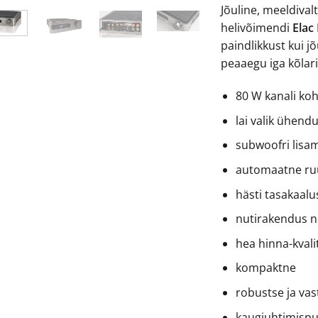
Jõuline, meeldival
€79
helivõimendi
Elac
paindlikkust kui j
peaaegu iga kõlari
80 W kanali ko
lai valik ühendu
subwoofri lisa
automaatne ru
hästi tasakaalus
nutirakendus n
hea hinna-kvali
kompaktne
robustse ja va
kaugjuhtimispu