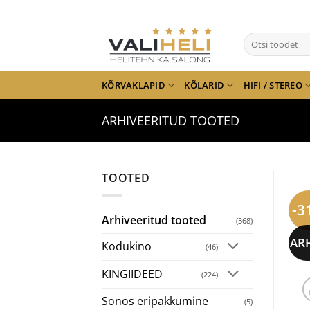
Skip
to
Otsi:
content
KÕRVAKLAPID
KÕLARID
HIFI / STEREO
ARHIVEERITUD TOOTED
TOOTED
-3
Arhiveeritud tooted
(368)
AR
Kodukino
(46)
KINGIIDEED
(224)
Sonos eripakkumine
(5)