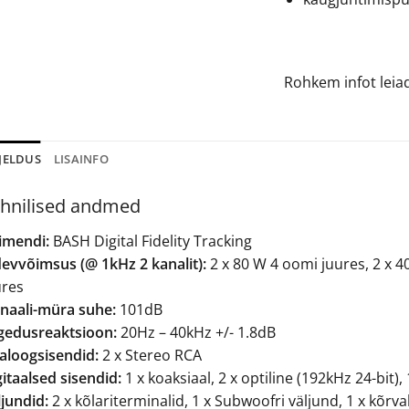
Rohkem infot lei
JELDUS
LISAINFO
hnilised andmed
imendi:
BASH Digital Fidelity Tracking
devvõimsus (@ 1kHz 2 kanalit):
2 x 80 W 4 oomi juures, 2 x 4
ures
gnaali-müra suhe:
101dB
gedusreaktsioon:
20Hz – 40kHz +/- 1.8dB
aloogsisendid:
2 x Stereo RCA
itaalsed sisendid:
1 x koaksiaal, 2 x optiline (192kHz 24-bit
jundid:
2 x kõlariterminalid, 1 x Subwoofri väljund, 1 x kõ