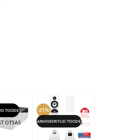
-21%
UD TOODE
ARHIVEERITUD TOODE
T OTSAS
LAOST OTSAS
+