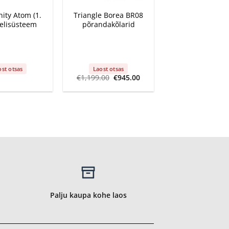
ity Atom (1.
Triangle Borea BR08
elisüsteem
põrandakõlarid
ost otsas
Laost otsas
Algne
Current
€
1,199.00
€
945.00
hind
price
oli:
is:
€1,199.00.
€945.00.
Palju kaupa kohe laos