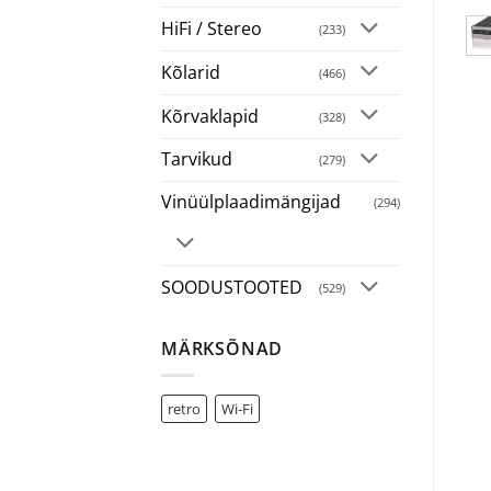
HiFi / Stereo
(233)
Kõlarid
(466)
Kõrvaklapid
(328)
Tarvikud
(279)
Vinüülplaadimängijad
(294)
SOODUSTOOTED
(529)
MÄRKSÕNAD
retro
Wi-Fi