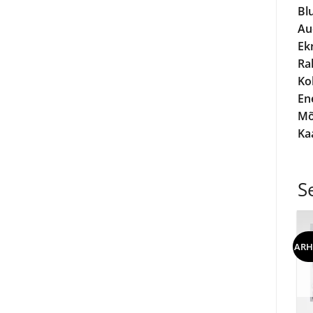
Bl
Au
Ek
Ra
Ko
En
M
Kaa
S
ARH