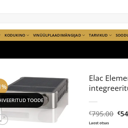
KODUKINO
VINÜÜLPLAADIMÄNGIJAD
TARVIKUD
SOOD
Elac Elem
1%
integreeri
HIVEERITUD TOODE
Al
795.00
54
€
€
hi
Laost otsas
oli: