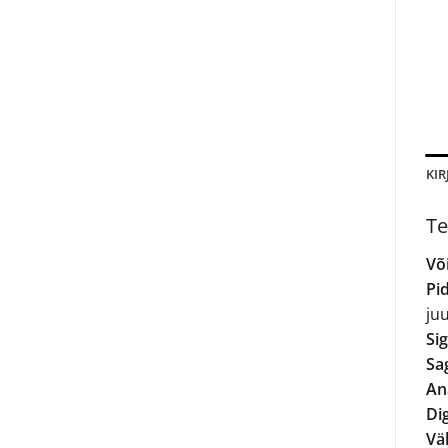
KIR
Te
Võ
Pi
ju
Si
Sa
An
Dig
Väl