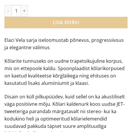
Elac Vela BS 403 modernsed riiulikõlarid kogus
LISA KORVI
Elaci Vela sarja iseloomustab põnevus, progressiivsus
ja elegantne välimus
Kõlarite tunnuseks on uudne trapetsikujuline korpus,
mis on ettepoole kaldu. Spoonplaadist kõlarikorpused
on kaetud kvaliteetse kõrgläikega ning ehituses on
kasutatud lisaks alumiiniumit ja klaasi.
Disain on küll pilkupüüdev, kuid sellel on ka akustiliselt
väga positiivne mõju. Kõlari kaldenurk koos uudse JET-
tweeteriga parandab märgatavalt nii stereo- kui ka
kodukino heli ja optimeeritud kõlarielemendid
suudavad pakkuda täpset suure amplituudiga