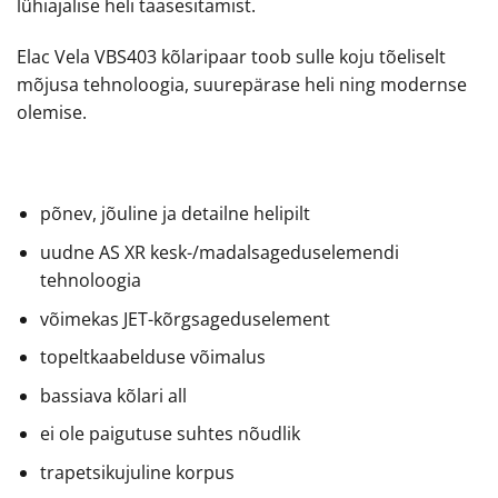
lühiajalise heli taasesitamist.
Elac Vela VBS403 kõlaripaar toob sulle koju tõeliselt
mõjusa tehnoloogia, suurepärase heli ning modernse
olemise.
põnev, jõuline ja detailne helipilt
uudne AS XR kesk-/madalsageduselemendi
tehnoloogia
võimekas JET-kõrgsageduselement
topeltkaabelduse võimalus
bassiava kõlari all
ei ole paigutuse suhtes nõudlik
trapetsikujuline korpus