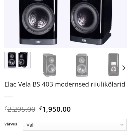
Elac Vela BS 403 modernsed riiulikõlarid
Algne
Current
2,295.00
1,950.00
€
€
hind
price
oli:
is:
Värvus
€2,295.00.
€1,950.00.