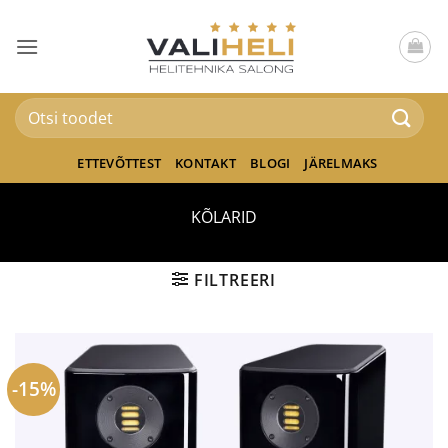
Skip
to
content
Otsi:
ETTEVÕTTEST
KONTAKT
BLOGI
JÄRELMAKS
KÕLARID
FILTREERI
-15%