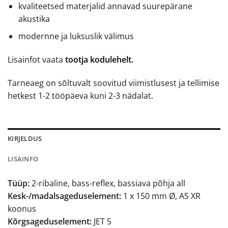
kvaliteetsed materjalid annavad suurepärane
akustika
modernne ja luksuslik välimus
Lisainfot vaata
tootja kodulehelt.
Tarneaeg on sõltuvalt soovitud viimistlusest ja tellimise
hetkest 1-2 tööpäeva kuni 2-3 nädalat.
KIRJELDUS
LISAINFO
Tüüp:
2-ribaline, bass-reflex, bassiava põhja all
Kesk-/madalsageduselement:
1 x 150 mm Ø, AS XR
koonus
Kõrgsageduselement:
JET 5