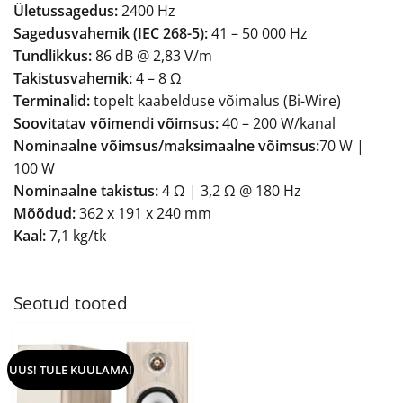
Ületussagedus:
2400 Hz
Sagedusvahemik (IEC 268-5):
41 – 50 000 Hz
Tundlikkus:
86 dB @ 2,83 V/m
Takistusvahemik:
4 – 8 Ω
Terminalid:
topelt kaabelduse võimalus (Bi-Wire)
Soovitatav võimendi võimsus:
40 – 200 W/kanal
Nominaalne võimsus/maksimaalne võimsus:
70 W |
100 W
Nominaalne takistus:
4 Ω | 3,2 Ω @ 180 Hz
Mõõdud:
362 x 191 x 240 mm
Kaal:
7,1 kg/tk
Seotud tooted
UUS! TULE KUULAMA!