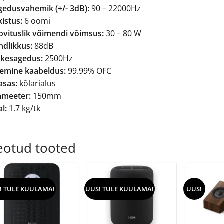
gedusvahemik (+/- 3dB):
90 – 22000Hz
istus:
6 oomi
ovituslik võimendi võimsus:
30 – 80 W
ndlikkus:
88dB
ikesagedus:
2500Hz
semine kaabeldus:
99.99% OFC
asas:
kõlarialus
ameeter:
150mm
l:
1.7 kg/tk
eotud tooted
! TULE KUULAMA!
UUS! TULE KUULAMA!
UUS!