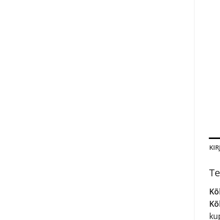
KIR
Te
Kõl
Kõ
ku