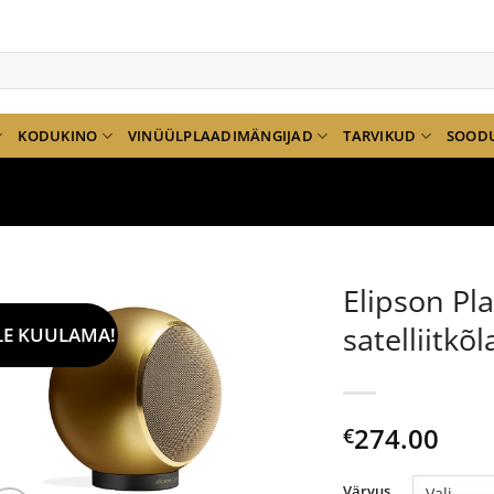
KODUKINO
VINÜÜLPLAADIMÄNGIJAD
TARVIKUD
SOOD
Elipson Pl
satelliitkõl
LE KUULAMA!
274.00
€
Värvus