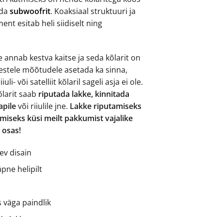
ada
subwoofrit
. Koaksiaal struktuuri ja
ment esitab heli siidiselt ning
te annab kestva kaitse ja seda kõlarit on
kestele mõõtudele asetada ka sinna,
uli- või satelliit kõlaril sageli asja ei ole.
kõlarit saab
riputada lakke, kinnitada
apile
või riiulile jne.
Lakke riputamiseks
amiseks küsi meilt pakkumist vajalike
 osas!
ev disain
äpne helipilt
 väga paindlik