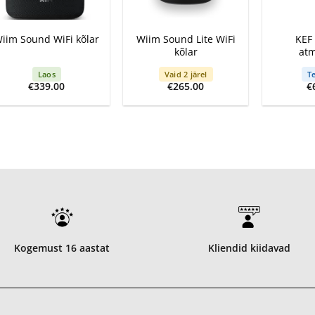
+
+
+
Wiim Sound Lite WiFi
KEF
iim Sound WiFi kõlar
kõlar
atm
Laos
Vaid 2 järel
Te
€
339.00
€
265.00
€
Kogemust 16 aastat
Kliendid kiidavad