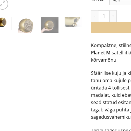
Elipson Planet M rip
Kompaktne, stiilne
Planet M
satelliitk
kõrvamõnu.
Sfäärilise kuju ja 
tänu oma kujule p
üritada 4-tollises
madalat, kuid ebat
seadistatud esita
tagab väga puhta 
sagedusvahemiku 
Terve sageduspekt