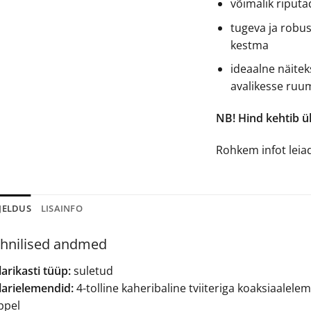
võimalik riputa
tugeva ja robus
kestma
ideaalne näitek
avalikesse ruum
NB! Hind kehtib ü
Rohkem infot leia
JELDUS
LISAINFO
hnilised andmed
arikasti tüüp:
suletud
larielemendid:
4-tolline kaheribaline tviiteriga koaksiaalele
ppel