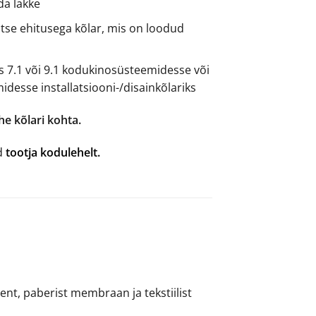
da lakke
tse ehitusega kõlar, mis on loodud
s 7.1 või 9.1 kodukinosüsteemidesse või
idesse installatsiooni-/disainkõlariks
he kõlari kohta.
d
tootja kodulehelt.
ment, paberist membraan ja tekstiilist