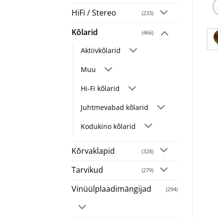
HiFi / Stereo
(233)
Kõlarid
(466)
Aktiivkõlarid
Muu
Hi-Fi kõlarid
Juhtmevabad kõlarid
Kodukino kõlarid
Kõrvaklapid
(328)
Tarvikud
(279)
Vinüülplaadimängijad
(294)