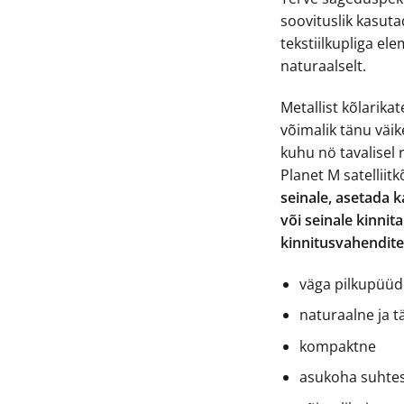
soovituslik kasut
tekstiilkupliga ele
naturaalselt.
Metallist kõlarika
võimalik tänu väi
kuhu nö tavalisel rii
Planet M satelliit
seinale, asetada k
või seinale kinnit
kinnitusvahendite
väga pilkupüüd
naturaalne ja t
kompaktne
asukoha suhtes