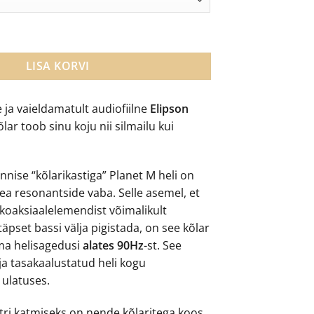
utatav satelliitkõlar kogus
LISA KORVI
 ja vaieldamatult audiofiilne
Elipson
õlar toob sinu koju nii silmailu kui
kinnise “kõlarikastiga” Planet M heli on
ea resonantside vaba. Selle asemel, et
t koaksiaalelemendist võimalikult
äpset bassi välja pigistada, on see kõlar
ma helisagedusi
alates 90Hz
-st. See
ja tasakaalustatud heli kogu
ulatuses.
ri katmiseks on nende kõlaritega koos