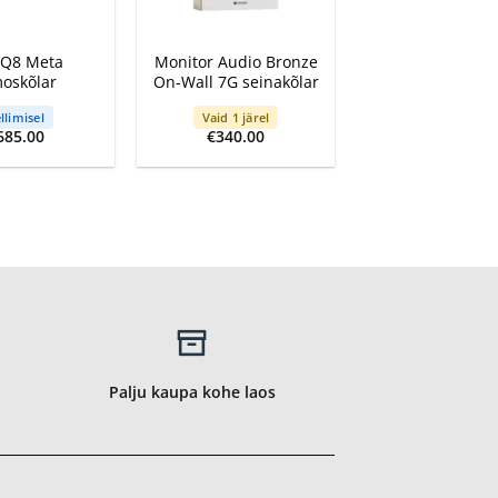
+
 Q8 Meta
Monitor Audio Bronze
oskõlar
On-Wall 7G seinakõlar
llimisel
Vaid 1 järel
685.00
€
340.00
Palju kaupa kohe laos