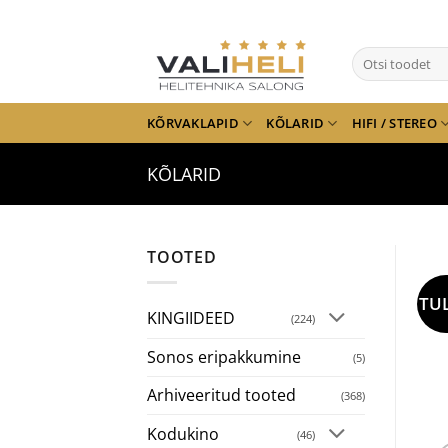
Skip
to
Otsi:
content
KÕRVAKLAPID
KÕLARID
HIFI / STEREO
KÕLARID
TOOTED
TU
KINGIIDEED
(224)
Sonos eripakkumine
(5)
Arhiveeritud tooted
(368)
Kodukino
(46)