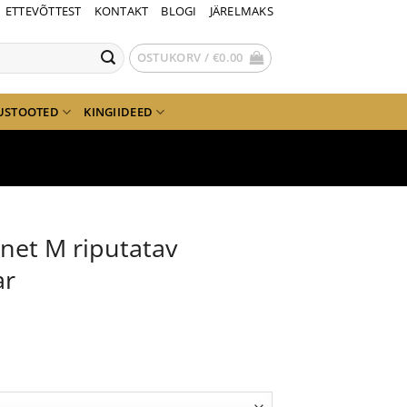
ETTEVÕTTEST
KONTAKT
BLOGI
JÄRELMAKS
OSTUKORV /
€
0.00
USTOOTED
KINGIIDEED
anet M riputatav
ar