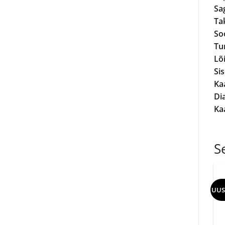
Sa
Tak
So
Tu
Lõ
Si
Ka
Di
Kaa
S
UUS