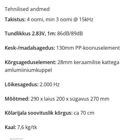
Tehnilised andmed
Takistus:
4 oomi, min 3 oomi @ 15kHz
Tundlikkus
2.83V, 1m:
86dB/89dB
Kesk-/madalsagedus:
130mm PP-koonuselement
Kõrgsageduselement:
28mm keraamilise kattega
amlumiiniumkuppel
Lõikesagedus:
2.000 Hz
Mõõtmed:
290 x laius 200 x sügavus 270 mm
Kõlarijala soovituslik kõrgus:
ca 70 cm
Kaal:
7,6 kg/tk