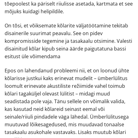
tõepoolest ka päriselt riiulisse asetada, kartmata et see
mõjuks kuidagi helipildile.
On tõsi, et võiksemate kõlarite väljatöötamine tekitab
disainerile suurimat peavalu. See on pidev
kompromisside tegemine ja tasakaalu otsimine. Valesti
disainitud kõlar kipub seina äärde paigutatuna bassi
esitust üle võimendama
Epos on lahendanud probleemi nii, et on loonud ühte
kõlarisse justkui kaks erinevat mudelit – ümberlülitus
loomult erinevate akustiliste režiimide vahel toimub
kõlari tagaküljel olevast lülitist – midagi muud
seadistada pole vaja. Tänu sellele on võimalik valida,
kas kasutad neid kõlareid seinast eemal või
seinale/riiuli pindadele väga lähedal. Ümberlülitusega
muutuvad lõikesagedused, mis muudavad tonaalse
tasakaalu asukohale vastavaks. Lisaks muutub kõlari