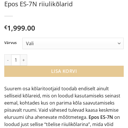
Epos ES-7N riiulikõlarid
1,999.00
€
Värvus
Epos ES-7N riiulikõlarid kogus
LISA KORVI
Suurem osa kõlaritootjaid toodab endiselt ainult
selliseid kõlareid, mis on loodud kasutamiseks seinast
eemal, kohtades kus on parima kõla saavutamiseks
piisavalt ruumi. Vaid vähesed tulevad kaasa keskmise
eluruumi üha ahenevate mõõtmetega.
Epos ES-7N
on
loodud just sellise “tõelise riiulikõlarina”, mida võid