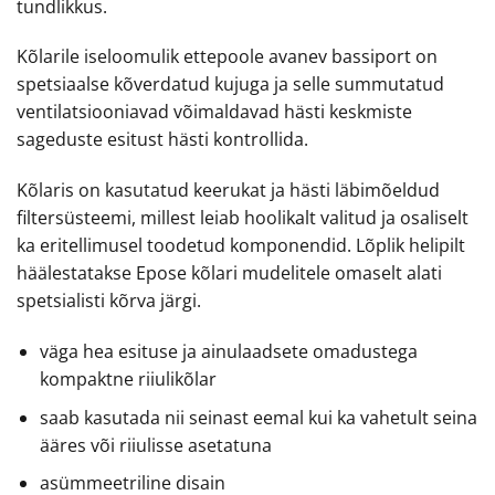
tundlikkus.
Kõlarile iseloomulik ettepoole avanev bassiport on
spetsiaalse kõverdatud kujuga ja selle summutatud
ventilatsiooniavad võimaldavad hästi keskmiste
sageduste esitust hästi kontrollida.
Kõlaris on kasutatud keerukat ja hästi läbimõeldud
filtersüsteemi, millest leiab hoolikalt valitud ja osaliselt
ka eritellimusel toodetud komponendid. Lõplik helipilt
häälestatakse Epose kõlari mudelitele omaselt alati
spetsialisti kõrva järgi.
väga hea esituse ja ainulaadsete omadustega
kompaktne riiulikõlar
saab kasutada nii seinast eemal kui ka vahetult seina
ääres või riiulisse asetatuna
asümmeetriline disain