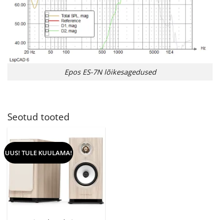
Epos ES-7N lõikesagedused
Seotud tooted
UUS! TULE KUULAMA!