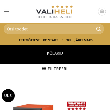
Skip
to
content
Otsi:
ETTEVÕTTEST
KONTAKT
BLOGI
JÄRELMAKS
KÕLARID
FILTREERI
UUS!