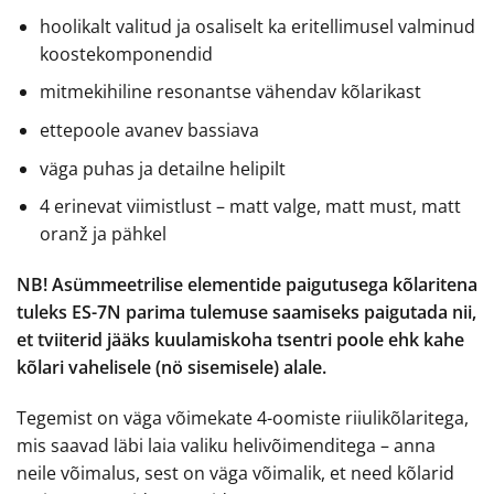
hoolikalt valitud ja osaliselt ka eritellimusel valminud
koostekomponendid
mitmekihiline resonantse vähendav kõlarikast
ettepoole avanev bassiava
väga puhas ja detailne helipilt
4 erinevat viimistlust – matt valge, matt must, matt
oranž ja pähkel
NB! Asümmeetrilise elementide paigutusega kõlaritena
tuleks ES-7N parima tulemuse saamiseks paigutada nii,
et tviiterid jääks kuulamiskoha tsentri poole ehk kahe
kõlari vahelisele (nö sisemisele) alale.
Tegemist on väga võimekate 4-oomiste riiulikõlaritega,
mis saavad läbi laia valiku helivõimenditega – anna
neile võimalus, sest on väga võimalik, et need kõlarid