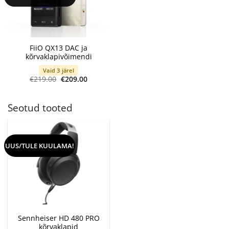
FiiO QX13 DAC ja
kõrvaklapivõimendi
Vaid 3 järel
Algne
Current
€
219.00
€
209.00
hind
price
oli:
is:
€219.00.
€209.00.
Seotud tooted
UUS/TULE KUULAMA!
Sennheiser HD 480 PRO
kõrvaklapid