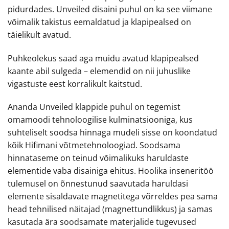
pidurdades. Unveiled disaini puhul on ka see viimane
võimalik takistus eemaldatud ja klapipealsed on
täielikult avatud.
Puhkeolekus saad aga muidu avatud klapipealsed
kaante abil sulgeda – elemendid on nii juhuslike
vigastuste eest korralikult kaitstud.
Ananda Unveiled klappide puhul on tegemist
omamoodi tehnoloogilise kulminatsiooniga, kus
suhteliselt soodsa hinnaga mudeli sisse on koondatud
kõik Hifimani võtmetehnoloogiad. Soodsama
hinnataseme on teinud võimalikuks haruldaste
elementide vaba disainiga ehitus. Hoolika inseneritöö
tulemusel on õnnestunud saavutada haruldasi
elemente sisaldavate magnetitega võrreldes pea sama
head tehnilised näitajad (magnettundlikkus) ja samas
kasutada ära soodsamate materjalide tugevused