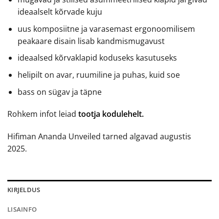
ideaalselt kõrvade kuju
uus komposiitne ja varasemast ergonoomilisem
peakaare disain lisab kandmismugavust
ideaalsed kõrvaklapid koduseks kasutuseks
helipilt on avar, ruumiline ja puhas, kuid soe
bass on sügav ja täpne
Rohkem infot leiad
tootja kodulehelt.
Hifiman Ananda Unveiled tarned algavad augustis
2025.
KIRJELDUS
LISAINFO