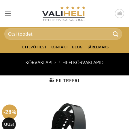
Skip
to
content
Otsi:
ETTEVÕTTEST
KONTAKT
BLOGI
JÄRELMAKS
KÕRVAKLAPID
/
HI-FI KÕRVAKLAPID
FILTREERI
-28%
UUS!