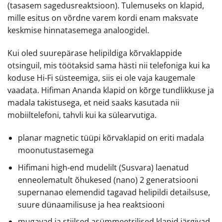
(tasasem sagedusreaktsioon). Tulemuseks on klapid,
mille esitus on võrdne varem kordi enam maksvate
keskmise hinnatasemega analoogidel.
Kui oled suurepärase helipildiga kõrvaklappide
otsinguil, mis töötaksid sama hästi nii telefoniga kui ka
koduse Hi-Fi süsteemiga, siis ei ole vaja kaugemale
vaadata. Hifiman Ananda klapid on kõrge tundlikkuse ja
madala takistusega, et neid saaks kasutada nii
mobiiltelefoni, tahvli kui ka sülearvutiga.
planar magnetic tüüpi kõrvaklapid on eriti madala
moonutustasemega
Hifimani high-end mudelilt (Susvara) laenatud
enneolematult õhukesed (nano) 2 generatsiooni
supernanao elemendid tagavad helipildi detailsuse,
suure dünaamilisuse ja hea reaktsiooni
mugavad ja stiilsed asümmeetrilised klapid järgivad