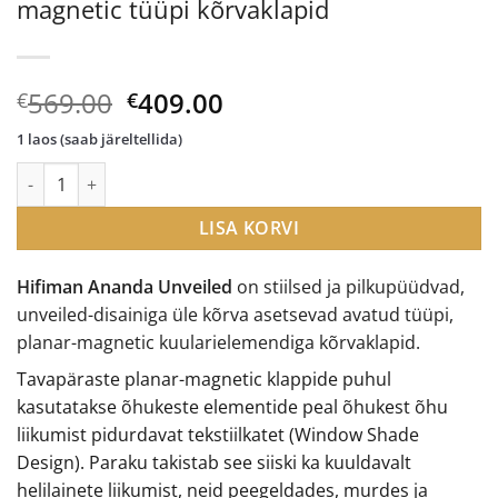
magnetic tüüpi kõrvaklapid
Algne
Current
569.00
409.00
€
€
hind
price
1 laos (saab järeltellida)
oli:
is:
Hifiman Ananda Unveiled planar-magnetic tüüpi kõrvaklapid k
€569.00.
€409.00.
LISA KORVI
Hifiman Ananda Unveiled
on stiilsed ja pilkupüüdvad,
unveiled-disainiga üle kõrva asetsevad avatud tüüpi,
planar-magnetic kuularielemendiga kõrvaklapid.
Tavapäraste planar-magnetic klappide puhul
kasutatakse õhukeste elementide peal õhukest õhu
liikumist pidurdavat tekstiilkatet (Window Shade
Design). Paraku takistab see siiski ka kuuldavalt
helilainete liikumist, neid peegeldades, murdes ja