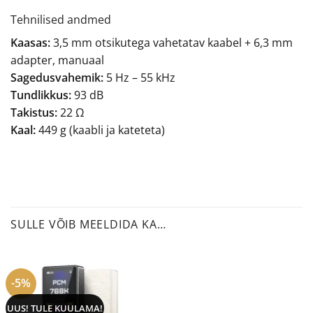
Tehnilised andmed
Kaasas:
3,5 mm otsikutega vahetatav kaabel + 6,3 mm
adapter, manuaal
Sagedusvahemik:
5 Hz – 55 kHz
Tundlikkus:
93 dB
Takistus:
22 Ω
Kaal:
449 g (kaabli ja kateteta)
SULLE VÕIB MEELDIDA KA…
-5%
UUS! TULE KUULAMA!