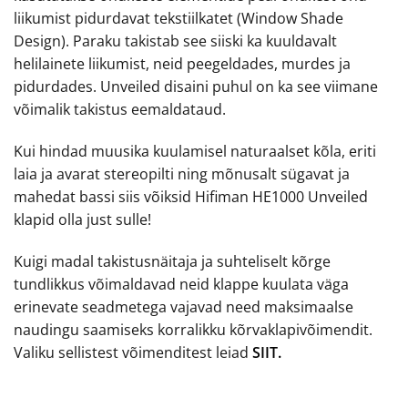
liikumist pidurdavat tekstiilkatet (Window Shade
Design). Paraku takistab see siiski ka kuuldavalt
helilainete liikumist, neid peegeldades, murdes ja
pidurdades. Unveiled disaini puhul on ka see viimane
võimalik takistus eemaldataud.
Kui hindad muusika kuulamisel naturaalset kõla, eriti
laia ja avarat stereopilti ning mõnusalt sügavat ja
mahedat bassi siis võiksid Hifiman HE1000 Unveiled
klapid olla just sulle!
Kuigi madal takistusnäitaja ja suhteliselt kõrge
tundlikkus võimaldavad neid klappe kuulata väga
erinevate seadmetega vajavad need maksimaalse
naudingu saamiseks korralikku kõrvaklapivõimendit.
Valiku sellistest võimenditest leiad
SIIT.