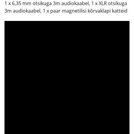
1 x 6,35 mm otsikuga 3m audiokaabel, 1 x XLR otsikuga
3m audiokaabel, 1 x paar magnetilisi kõrvaklapi katteid