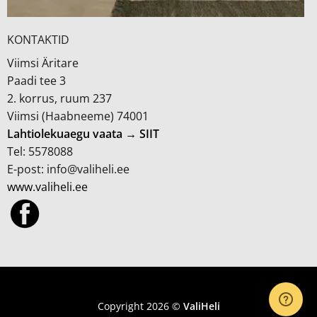
KONTAKTID
Viimsi Äritare
Paadi tee 3
2. korrus, ruum 237
Viimsi (Haabneeme) 74001
Lahtiolekuaegu vaata → SIIT
Tel: 5578088
E-post: info@valiheli.ee
www.valiheli.ee
MÜÜGITINGIMUSED JA PRIVAATSUSPOLIITIKA
Copyright 2026 ©
ValiHeli