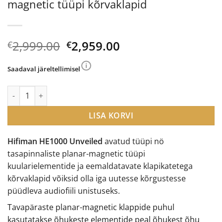
magnetic tüüpi kõrvaklapid
Algne
Current
2,999.00
2,959.00
€
€
hind
price
oli:
is:
Saadaval järeltellimisel
€2,999.00.
€2,959.00.
Hifiman HE1000 Unveiled planar-magnetic tüüpi kõrvaklapid k
LISA KORVI
Hifiman HE1000 Unveiled
avatud tüüpi nö
tasapinnaliste planar-magnetic tüüpi
kuularielementide ja eemaldatavate klapikatetega
kõrvaklapid võiksid olla iga uutesse kõrgustesse
püüdleva audiofiili unistuseks.
Tavapäraste planar-magnetic klappide puhul
kasutatakse õhukeste elementide peal õhukest õhu