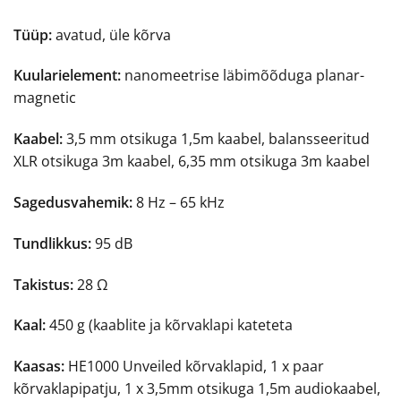
Tüüp:
avatud, üle kõrva
Kuularielement:
nanomeetrise läbimõõduga planar-
magnetic
Kaabel:
3,5 mm otsikuga 1,5m kaabel, balansseeritud
XLR otsikuga 3m kaabel, 6,35 mm otsikuga 3m kaabel
Sagedusvahemik:
8 Hz – 65 kHz
Tundlikkus:
95 dB
Takistus:
28 Ω
Kaal:
450 g (kaablite ja kõrvaklapi kateteta
Kaasas:
HE1000 Unveiled kõrvaklapid, 1 x paar
kõrvaklapipatju, 1 x 3,5mm otsikuga 1,5m audiokaabel,