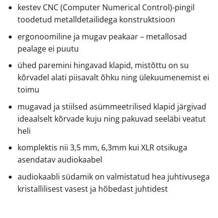
kestev CNC (Computer Numerical Control)-pingil
toodetud metalldetailidega konstruktsioon
ergonoomiline ja mugav peakaar – metallosad
pealage ei puutu
ühed paremini hingavad klapid, mistõttu on su
kõrvadel alati piisavalt õhku ning ülekuumenemist ei
toimu
mugavad ja stiilsed asümmeetrilised klapid järgivad
ideaalselt kõrvade kuju ning pakuvad seeläbi veatut
heli
komplektis nii 3,5 mm, 6,3mm kui XLR otsikuga
asendatav audiokaabel
audiokaabli südamik on valmistatud hea juhtivusega
kristallilisest vasest ja hõbedast juhtidest