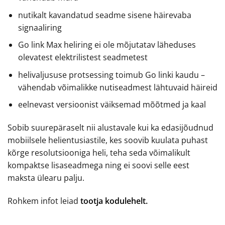
nutikalt kavandatud seadme sisene häirevaba
signaaliring
Go link Max heliring ei ole mõjutatav läheduses
olevatest elektrilistest seadmetest
helivaljususe protsessing toimub Go linki kaudu –
vähendab võimalikke nutiseadmest lähtuvaid häireid
eelnevast versioonist väiksemad mõõtmed ja kaal
Sobib suurepäraselt nii alustavale kui ka edasijõudnud
mobiilsele helientusiastile, kes soovib kuulata puhast
kõrge resolutsiooniga heli, teha seda võimalikult
kompaktse lisaseadmega ning ei soovi selle eest
maksta ülearu palju.
Rohkem infot leiad
tootja kodulehelt.