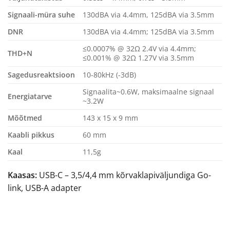
Signaali-müra suhe
130dBA via 4.4mm, 125dBA via 3.5mm
DNR
130dBA via 4.4mm; 125dBA via 3.5mm
≤0.0007% @ 32Ω 2.4V via 4.4mm;
THD+N
≤0.001% @ 32Ω 1.27V via 3.5mm
Sagedusreaktsioon
10-80kHz (-3dB)
Signaalita~0.6W, maksimaalne signaal
Energiatarve
~3.2W
Mõõtmed
143 x 15 x 9 mm
Kaabli pikkus
60 mm
Kaal
11,5g
Kaasas:
USB-C – 3,5/4,4 mm kõrvaklapiväljundiga Go-
link, USB-A adapter