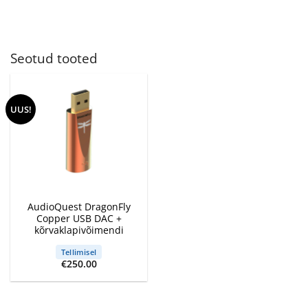
Seotud tooted
UUS!
AudioQuest DragonFly
Copper USB DAC +
kõrvaklapivõimendi
Tellimisel
€
250.00