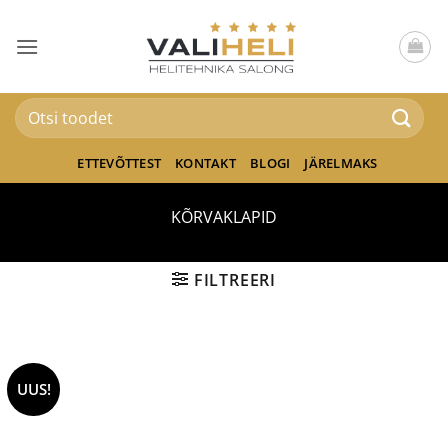
Skip
to
content
Otsi:
ETTEVÕTTEST
KONTAKT
BLOGI
JÄRELMAKS
KÕRVAKLAPID
FILTREERI
UUS!