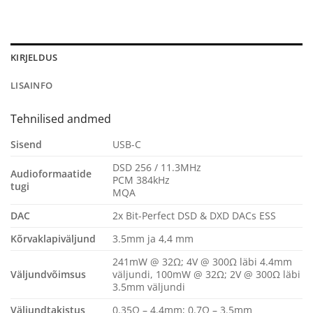
KIRJELDUS
LISAINFO
Tehnilised andmed
Sisend
USB-C
DSD 256 / 11.3MHz
Audioformaatide
PCM 384kHz
tugi
MQA
DAC
2x Bit-Perfect DSD & DXD DACs ESS
Kõrvaklapiväljund
3.5mm ja 4,4 mm
241mW @ 32Ω; 4V @ 300Ω läbi 4.4mm
Väljundvõimsus
väljundi, 100mW @ 32Ω; 2V @ 300Ω läbi
3.5mm väljundi
Väljundtakistus
0.35Ω – 4.4mm; 0.7Ω – 3.5mm