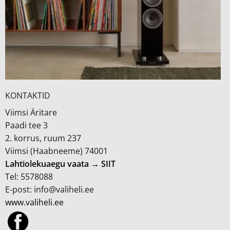
KONTAKTID
Viimsi Äritare
Paadi tee 3
2. korrus, ruum 237
Viimsi (Haabneeme) 74001
Lahtiolekuaegu vaata → SIIT
Tel: 5578088
E-post: info@valiheli.ee
www.valiheli.ee