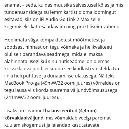
enamat – seda, kuidas muusika salvestusel kõlas ja mis
tundenüansidega su lemmikartistid oma loomingut
esitavad, siis on iFi Audio Go Link 2 Max selle
kogemiseks kättesaadavaim ning praktiliseim vahend.
Hoolimata väga kompaktsetest mõõtmetest ja
soodsast hinnast on tegu võimeka ja helikvaliteeti
oluliselt parandava seadmega, mida ei maksa
alahinnata. Isegi kui sinu nutiseadmel on olemas
kõrvaklapiväljund, ei suuda see kindlasti võistelda Go
linki heli puhtuse ja dünaamilise ulatusega. Näiteks
MacBook Pro-ga (49mW/32 oomi juures) võrreldes on
tegu lausa viis korda suurema väljundvõimsususega
(241mW/32 oomi juures).
Lisaks on seadmel
balansseeritud (4,4mm)
kõrvaklapiväljund
, mis võimaldab veelgi paremat
kuulamiskogemust ja laiendab kasutatavate