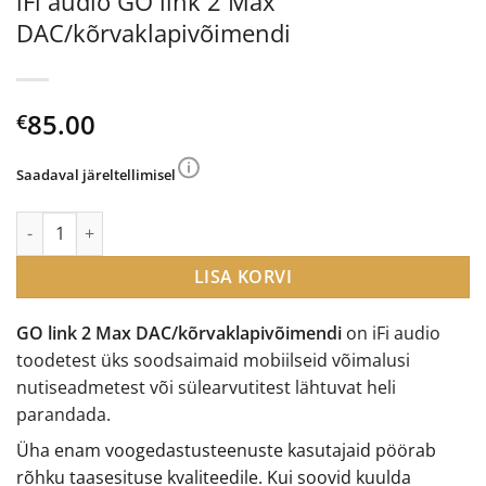
iFi audio GO link 2 Max
DAC/kõrvaklapivõimendi
85.00
€
Saadaval järeltellimisel
iFi audio GO link 2 Max DAC/kõrvaklapivõimendi kogus
LISA KORVI
GO link 2 Max DAC/kõrvaklapivõimendi
on iFi audio
toodetest üks soodsaimaid mobiilseid võimalusi
nutiseadmetest või sülearvutitest lähtuvat heli
parandada.
Üha enam voogedastusteenuste kasutajaid pöörab
rõhku taasesituse kvaliteedile. Kui soovid kuulda