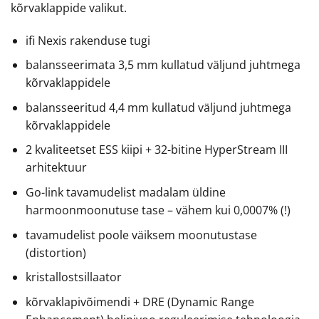
kõrvaklappide valikut.
ifi Nexis rakenduse tugi
balansseerimata 3,5 mm kullatud väljund juhtmega
kõrvaklappidele
balansseeritud 4,4 mm kullatud väljund juhtmega
kõrvaklappidele
2 kvaliteetset ESS kiipi + 32-bitine HyperStream III
arhitektuur
Go-link tavamudelist madalam üldine
harmoonmoonutuse tase – vähem kui 0,0007% (!)
tavamudelist poole väiksem moonutustase
(distortion)
kristallostsillaator
kõrvaklapivõimendi + DRE (Dynamic Range