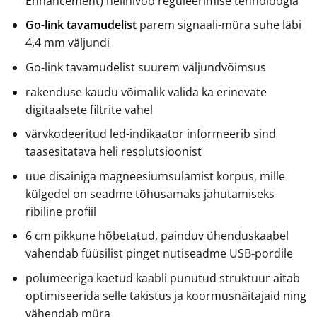
Enhancement) helinivoo reguleerimise tehnoloogia
Go-link tavamudelist
parem signaali-müra suhe läbi
4,4 mm väljundi
Go-link tavamudelist suurem väljundvõimsus
rakenduse kaudu võimalik valida ka erinevate
digitaalsete filtrite vahel
värvkodeeritud led-indikaator informeerib sind
taasesitatava heli resolutsioonist
uue disainiga magneesiumsulamist korpus, mille
külgedel on seadme tõhusamaks jahutamiseks
ribiline profiil
6 cm pikkune hõbetatud, painduv ühenduskaabel
vähendab füüsilist pinget nutiseadme USB-pordile
polümeeriga kaetud kaabli punutud struktuur aitab
optimiseerida selle takistus ja koormusnäitajaid ning
vähendab müra