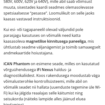
580V, 600V, 620V ja 640V), mille abil saab võimsust
muuta, sisestades kaardi seadmes olemasolevasse
spetsiaalsesse “pesasse”. Loomulikult on selle jaoks
kaasas vastavad instruktsioonid.
Kui esi- või tagapaneelil olevad väljundid pole
parasjagu kasutuses on võimalik need katta
kaasasoleva
magnetilise kinnitusega paneeliga
, mis
ühtlustab seadme väljanägemist ja toimib samaaegselt
andmekaartide hoiustajana.
iCAN Phantom
on esimene seade, milles on kasutatud
võrguühendusega
iFi Nexus
haldus- ja
diagnostikaliidest. Koos rakendusega moodustab väga
võimalusterohke kontrollsüsteemi, mille abil on
võimalik seadet nii hallata (uuenduste tegemine üle Wi-
Fi) kui ka jälgida reaalajas selle käitumist ning
seisukorda (näiteks lampide alles jäänud eluea
hindamine).