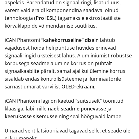
aspektis. Parendatud on signaaliringi, lisatud uus,
varem vaid eraldi komponendina saadaval olnud
tehnoloogia (
Pro iESL
) tagamaks elektrostaatiliste
kõrvaklappide võimendamise suutlikus.
iCAN Phantomi
“kahekorruseline” disain
lähtub
vajadusest hoida heli puhtuse huvides erinevad
signaaliringid üksteisest lahus. Alumiiniumist robustse
korpusega seadme alumine korrus on puhtalt
signaalkaablite päralt, samal ajal kui ülemine korrus
sisaldab endas kontrollsüsteeme ja iluminaatorile
sarnast ümarat värvilist
OLED-ekraani
.
iCAN Phantomi lagi on kaetud “suitsuselt” toonitud
klaasiga, läbi mille
näeb seadme põnevasse ja
keerukasse sisemusse
ning seal hõõguvaid lampe.
Ümarad ventilatsiooniavad tagavad selle, et seade üle
ei kuumeneks.