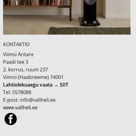
KONTAKTID
Viimsi Äritare
Paadi tee 3
2. korrus, ruum 237
Viimsi (Haabneeme) 74001
Lahtiolekuaegu vaata → SIIT
Tel: 5578088
E-post: info@valiheli.ee
www.valiheli.ee