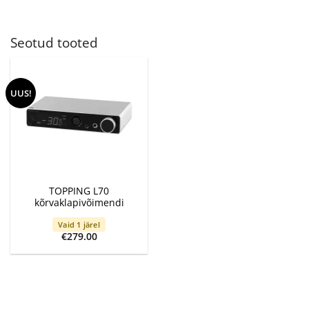
Seotud tooted
UUS!
TOPPING L70
kõrvaklapivõimendi
Vaid 1 järel
€
279.00