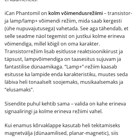
iCan Phantomil on
kolm võimendusrežiimi
– transistor-
ja lamp/lamp+ võimendi režiim, mida saab kergesti
(ühe nupuvajutusega) vahetada. See aga tähendab, et
selle seadme näol tegemist on justkui kolme erineva
võimendiga, millel kõigil on oma karakter.
Transistorrežiim lisab esitlusse reaktsioonikiirust ja
täpsust, lampvõimendiga on taasesitus sujuvam ja
fantastilise dünaamikaga. “Lamp+”-režiim kaasab
esitusse ka lampide enda karakteristiku, muutes seda
läbiva heli tonaalselt soojemaks, musikaalsemaks ja
“elusamaks”.
Sisendite puhul kehtib sama – valida on kahe erineva
signaaliringi ja kolme erineva režiimi vahel.
Kui enamus kõrvaklappe kasutab heli tekitamiseks
magnetvälja (dünaamilised, planar-magnetic), siis