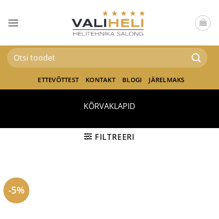
Skip
to
content
Otsi:
ETTEVÕTTEST
KONTAKT
BLOGI
JÄRELMAKS
KÕRVAKLAPID
FILTREERI
-5%