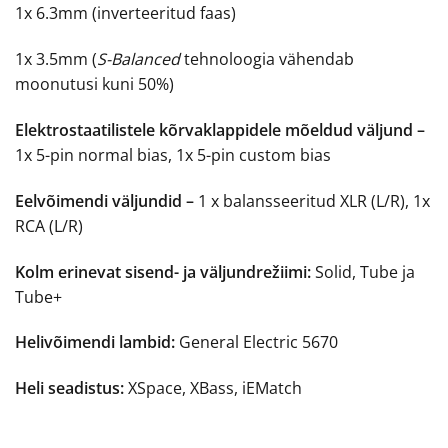
1x 6.3mm (inverteeritud faas)
1x 3.5mm (
S-Balanced
tehnoloogia vähendab
moonutusi kuni 50%)
Elektrostaatilistele kõrvaklappidele mõeldud väljund –
1x 5-pin normal bias, 1x 5-pin custom bias
Eelvõimendi väljundid –
1 x balansseeritud XLR (L/R), 1x
RCA (L/R)
Kolm erinevat sisend- ja väljundrežiimi:
Solid, Tube ja
Tube+
Helivõimendi lambid:
General Electric 5670
Heli seadistus:
XSpace, XBass, iEMatch