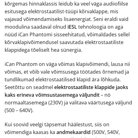
kõrgemas hinnaklassis leidub ka veel väga audiiofiilse
esitusega elektrostaatilist-tüüpi kõrvaklappe, mis
vajavad võimendamiseks lisaenergiat. Seni eraldi vaid
moodulina saadaval olnud
iESL
tehnoloogia on aga
nüüd iCan Phantomi sisseehitatud, võimaldades sellel
kõrvaklapivõimendusel saavutada elektrostaatiliste
klappidega tõeliselt hea sünergia.
iCan Phantom on väga võimas klapivõimendi, lausa nii
võimas, et võib vale võimsusega töötades õrnemad ja
tundlikumad elektrostaatilised klapid ära lõhkuda.
Seetõttu on seadmel
elektrostaatiliste klappide jaoks
kaks erineva võimsustasemega väljundit
– nö
normaaltasemega (230V) ja valitava väärtusega väljund
(500 – 640V).
Kui soovid veelgi täpsemat häälestust, siis on
võimendiga kaasas ka
andmekaardid
(500V, 540V,