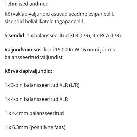
Tehnilised andmed
Kõrvaklapiväljundid asuvad seadme esipaneelil,
sisendid heliallikatele tagapaneelil.
Sisendid:
1 x balansseeritud XLR (L/R), 3 x RCA (L/R)
Väljundvõimsus:
kuni 15,000mW 16 oomi juures
balansseeritud väljundist
Kõrvaklapiväljundid:
1x 3-pin balansseeritud XLR (L/R)
1x 4-pin balansseeritud XLR
1 x 4.4mm balansseeritud
1 x 6.3mm (positiivne faas)