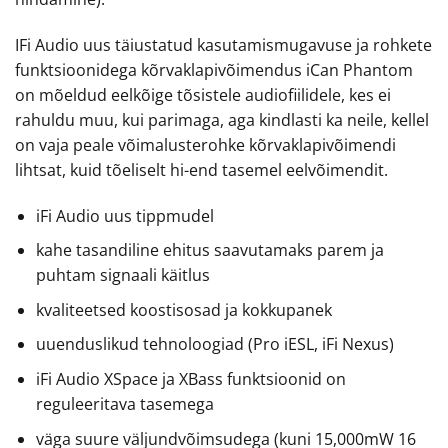
IFi Audio uus täiustatud kasutamismugavuse ja rohkete
funktsioonidega kõrvaklapivõimendus iCan Phantom
on mõeldud eelkõige tõsistele audiofiilidele, kes ei
rahuldu muu, kui parimaga, aga kindlasti ka neile, kellel
on vaja peale võimalusterohke kõrvaklapivõimendi
lihtsat, kuid tõeliselt hi-end tasemel eelvõimendit.
iFi Audio uus tippmudel
kahe tasandiline ehitus saavutamaks parem ja
puhtam signaali käitlus
kvaliteetsed koostisosad ja kokkupanek
uuenduslikud tehnoloogiad (Pro iESL, iFi Nexus)
iFi Audio XSpace ja XBass funktsioonid on
reguleeritava tasemega
väga suure väljundvõimsudega (kuni 15,000mW 16