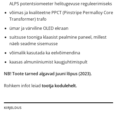
ALPS potentsiomeeter helitugevuse reguleerimiseks
võimas ja kvaliteetne PPCT (Pinstripe Permalloy Core
Transformer) trafo
ümar ja värviline OLED ekraan
suitsuse tooniga klaasist pealmine paneel, millest
näeb seadme sisemusse
võimalik kasutada ka eelvõimendina
kaasas almuniiniumist kaugjuhtimispult
NB! Toote tarned algavad juuni lõpus (2023).
Rohkem infot leiad
tootja kodulehelt.
KIRJELDUS