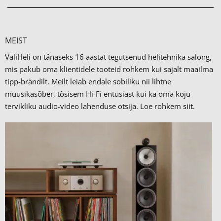
MEIST
ValiHeli on tänaseks 16 aastat tegutsenud helitehnika salong,
mis pakub oma klientidele tooteid rohkem kui sajalt maailma
tipp-brändilt.
Meilt leiab endale sobiliku nii lihtne
muusikasõber, tõsisem Hi-Fi entusiast kui ka oma koju
tervikliku audio-video lahenduse otsija. Loe rohkem
siit.