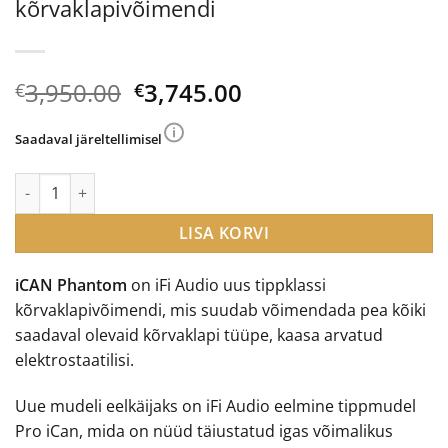
kõrvaklapivõimendi
Algne
Current
3,950.00
3,745.00
€
€
hind
price
oli:
is:
Saadaval järeltellimisel
€3,950.00.
€3,745.00.
iFi Audio iCAN Phantom kõrvaklapivõimendi kogus
LISA KORVI
iCAN Phantom
on iFi Audio uus tippklassi
kõrvaklapivõimendi, mis suudab võimendada pea kõiki
saadaval olevaid kõrvaklapi tüüpe, kaasa arvatud
elektrostaatilisi.
Uue mudeli eelkäijaks on iFi Audio eelmine tippmudel
Pro iCan, mida on nüüd täiustatud igas võimalikus