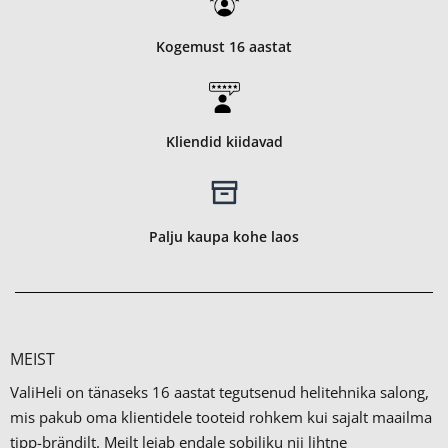
Kogemust 16 aastat
Kliendid kiidavad
Palju kaupa kohe laos
MEIST
ValiHeli on tänaseks 16 aastat tegutsenud helitehnika salong,
mis pakub oma klientidele tooteid rohkem kui sajalt maailma
tipp-brändilt.
Meilt leiab endale sobiliku nii lihtne