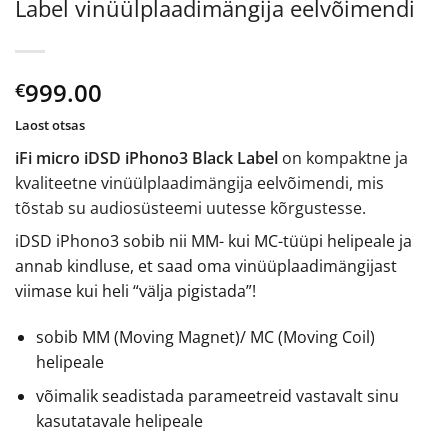
Label vinüülplaadimängija eelvõimendi
999.00
€
Laost otsas
iFi micro iDSD iPhono3 Black Label
on kompaktne ja
kvaliteetne vinüülplaadimängija eelvõimendi, mis
tõstab su audiosüsteemi uutesse kõrgustesse.
iDSD iPhono3 sobib nii MM- kui MC-tüüpi helipeale ja
annab kindluse, et saad oma vinüüplaadimängijast
viimase kui heli “välja pigistada”!
sobib MM (Moving Magnet)/ MC (Moving Coil)
helipeale
võimalik seadistada parameetreid vastavalt sinu
kasutatavale helipeale