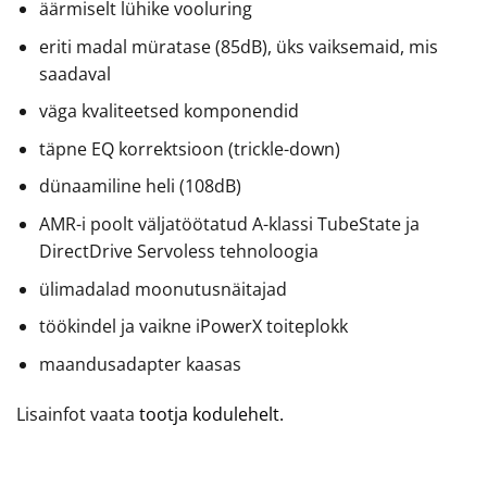
äärmiselt lühike vooluring
eriti madal müratase (85dB), üks vaiksemaid, mis
saadaval
väga kvaliteetsed komponendid
täpne EQ korrektsioon (trickle-down)
dünaamiline heli (108dB)
AMR-i poolt väljatöötatud A-klassi TubeState ja
DirectDrive Servoless tehnoloogia
ülimadalad moonutusnäitajad
töökindel ja vaikne iPowerX toiteplokk
maandusadapter kaasas
Lisainfot vaata
tootja kodulehelt.