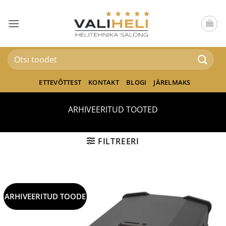
Skip
to
content
Otsi:
ETTEVÕTTEST
KONTAKT
BLOGI
JÄRELMAKS
ARHIVEERITUD TOOTED
FILTREERI
ARHIVEERITUD TOODE