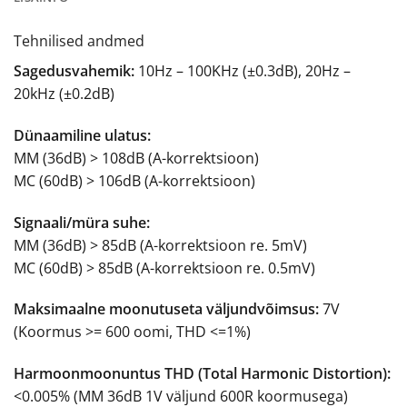
Tehnilised andmed
Sagedusvahemik:
10Hz – 100KHz (±0.3dB), 20Hz –
20kHz (±0.2dB)
Dünaamiline ulatus:
MM (36dB) > 108dB (A-korrektsioon)
MC (60dB) > 106dB (A-korrektsioon)
Signaali/müra suhe:
MM (36dB) > 85dB (A-korrektsioon re. 5mV)
MC (60dB) > 85dB (A-korrektsioon re. 0.5mV)
Maksimaalne moonutuseta väljundvõimsus:
7V
(Koormus >= 600 oomi, THD <=1%)
Harmoonmoonuntus THD (Total Harmonic Distortion):
<0.005% (MM 36dB 1V väljund 600R koormusega)