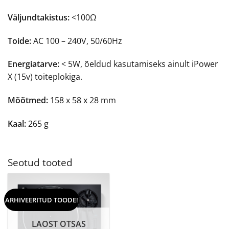
Väljundtakistus:
<100Ω
Toide:
AC 100 – 240V, 50/60Hz
Energiatarve:
< 5W, õeldud kasutamiseks ainult iPower
X (15v) toiteplokiga.
Mõõtmed:
158 x 58 x 28 mm
Kaal:
265 g
Seotud tooted
ARHIVEERITUD TOODE!
LAOST OTSAS