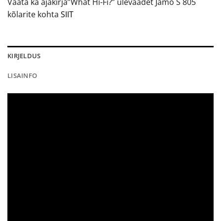
Vaata ka ajakirja”What Hi-Fi?” ülevaadet Jamo S 805
kõlarite kohta
SIIT
KIRJELDUS
LISAINFO