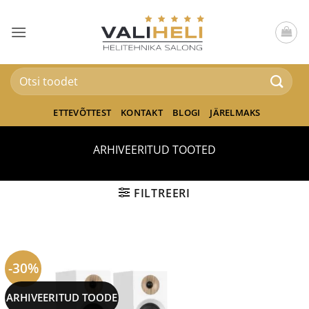
Skip
to
content
Otsi:
ETTEVÕTTEST
KONTAKT
BLOGI
JÄRELMAKS
ARHIVEERITUD TOOTED
FILTREERI
-30%
ARHIVEERITUD TOODE