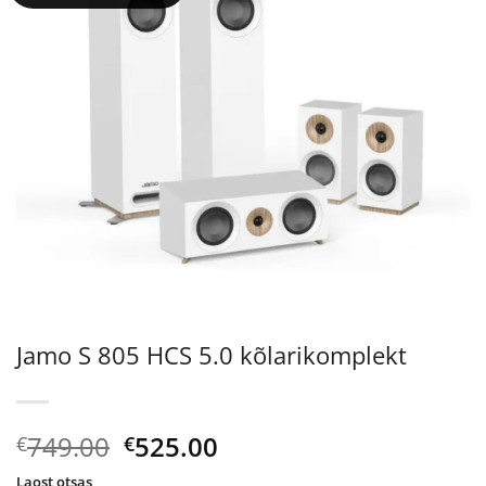
Jamo S 805 HCS 5.0 kõlarikomplekt
Algne
Current
749.00
525.00
€
€
hind
price
Laost otsas