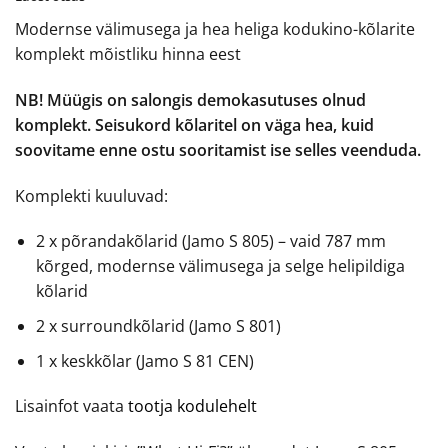
oli:
is:
Modernse välimusega ja hea heliga kodukino-kõlarite
€749.00.
€525.00.
komplekt mõistliku hinna eest
NB! Müügis on salongis demokasutuses olnud
komplekt. Seisukord kõlaritel on väga hea, kuid
soovitame enne ostu sooritamist ise selles veenduda.
Komplekti kuuluvad:
2 x põrandakõlarid (Jamo S 805) – vaid 787 mm
kõrged, modernse välimusega ja selge helipildiga
kõlarid
2 x surroundkõlarid (Jamo S 801)
1 x keskkõlar (Jamo S 81 CEN)
Lisainfot vaata
tootja kodulehelt