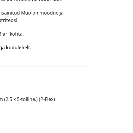
disainitud Muo on moodne ja
triteos!
lari kohta.
tja kodulehelt.
2.5 x 5-tolline.) (P-Flex)