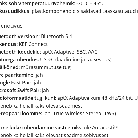
öks sobiv temperatuurivahemik:
-20°C – 45°C
tkusuutlikkus:
plastkomponendid sisaldavad taaskasutatud 
enduvus
uetooth versioon:
Bluetooth 5.4
kendus:
KEF Connect
uetooth koodekid:
aptX Adaptive, SBC, AAC
htmega ühendus:
USB-C (laadimine ja taasesitus)
älkõned:
mürasummutuse tugi
re paaritamine:
jah
ogle Fast Pair:
jah
rosoft Swift Pair:
jah
dioformaatide tugi kuni:
aptX Adaptive kuni 48 kHz/24 bit, U
leneb ka heliallikaks oleva seadmest
ereopaari loomine:
jah, True Wireless Stereo (TWS)
tme kõlari ühendamine süsteemiks:
üle Auracasti™
leneb ka heliallikaks olevast seadme sobivusest