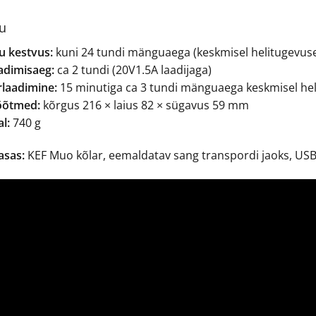
u
u kestvus:
kuni 24 tundi mänguaega (keskmisel helitugevuse
adimisaeg:
ca 2 tundi (20V1.5A laadijaga)
rlaadimine:
15 minutiga ca 3 tundi mänguaega keskmisel hel
õtmed:
kõrgus 216 × laius 82 × sügavus 59 mm
l:
740 g
asas:
KEF Muo kõlar, eemaldatav sang transpordi jaoks, US