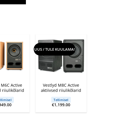
UUS / TULE KUULAMA!
+
d M6C Active
Vestlyd M8C Active
 riiulikõlarid
aktiivsed riiulikõlarid
llimisel
Tellimisel
949.00
€
1,199.00