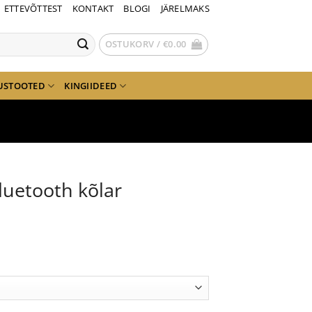
ETTEVÕTTEST
KONTAKT
BLOGI
JÄRELMAKS
OSTUKORV /
€
0.00
USTOOTED
KINGIIDEED
uetooth kõlar