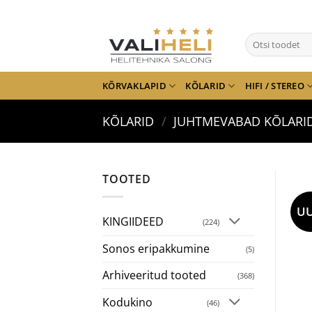
Skip
to
Otsi:
content
KÕRVAKLAPID
KÕLARID
HIFI / STEREO
KÕLARID
/
JUHTMEVABAD KÕLARI
TOOTED
UU
KINGIIDEED
(224)
Sonos eripakkumine
(5)
Arhiveeritud tooted
(368)
Kodukino
(46)