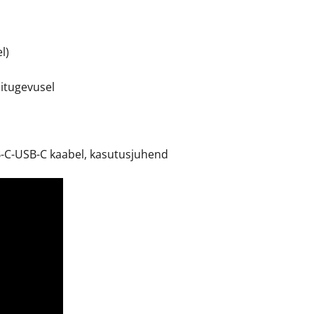
l)
itugevusel
B-C-USB-C kaabel, kasutusjuhend