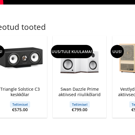
eotud tooted
S!
UUS/TULE KUULAMA!
UUS!
+
+
+
Triangle Solstice C3
Swan Dazzle Prime
Vestly
keskkõlar
aktiivsed riiulikõlarid
aktiivsed
Tellimisel
Tellimisel
Te
€
575.00
€
799.00
€