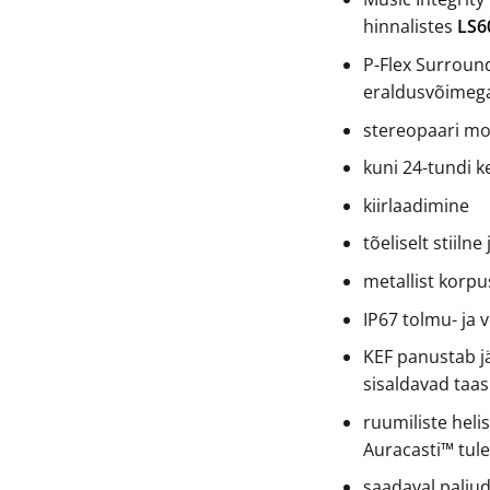
hinnalistes
LS60
P-Flex Surroun
eraldusvõimega 
stereopaari m
kuni 24-tundi k
kiirlaadimine
tõeliselt stiiln
metallist korpu
IP67 tolmu- ja 
KEF panustab j
sisaldavad taa
ruumiliste hel
Auracasti™ tul
saadaval palju