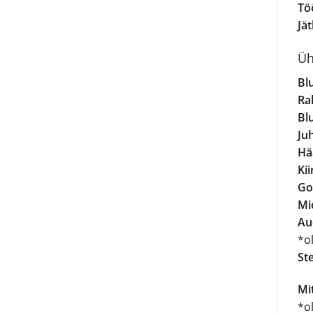
Tö
Jä
Üh
Bl
Ra
Bl
Ju
Hä
Kii
Go
Mic
Au
*o
St
Mi
*o