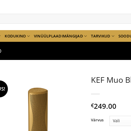
KODUKINO
VINÜÜLPLAADIMÄNGIJAD
TARVIKUD
SOOD
D
KEF Muo Bl
S!
249.00
€
Värvus