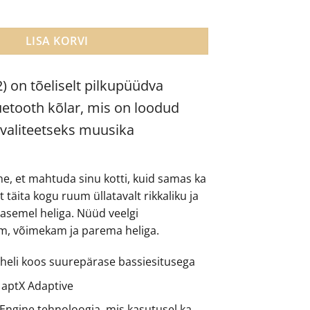
kõlar kogus
LISA KORVI
) on tõeliselt pilkupüüdva
etooth kõlar, mis on loodud
kvaliteetseks muusika
ne, et mahtuda sinu kotti, kuid samas ka
t täita kogu ruum üllatavalt rikkaliku ja
 tasemel heliga. Nüüd veelgi
m, võimekam ja parema heliga.
ge heli koos suurepärase bassiesitusega
 aptX Adaptive
 Engine tehnoloogia, mis kasutusel ka