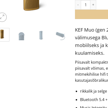
KEF Muo Bluetooth 
KEF Muo (gen 2
välimusega Blu
mobiilseks ja 
kuulamiseks.
Piisavalt kompakt
piisavalt võimas, e
mitmekihilise hifi
kasutajasõbraliku
rikkalik ja sel
Bluetooth 5.4 +
Music Integrity