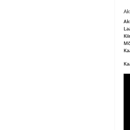
Ak
Ak
La
Kii
Mõ
Kaa
Ka