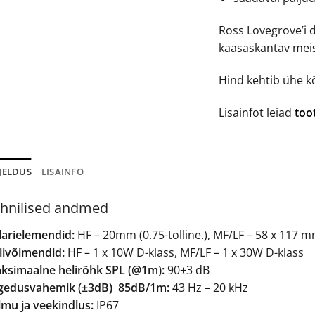
Ross Lovegrove’i 
kaasaskantav meis
Hind kehtib ühe kõ
Lisainfot leiad
too
JELDUS
LISAINFO
hnilised andmed
larielemendid:
HF – 20mm (0.75-tolline.), MF/LF – 58 x 117 mm (
livõimendid:
HF – 1 x 10W D-klass, MF/LF – 1 x 30W D-klass
ksimaalne helirõhk SPL (@1m):
90±3 dB
gedusvahemik (±3dB) 85dB/1m:
43 Hz – 20 kHz
lmu ja veekindlus:
IP67