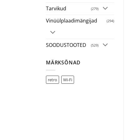
Tarvikud
(279)
Vinüülplaadimängijad
(294)
SOODUSTOOTED
(529)
MÄRKSÕNAD
retro
Wi-Fi