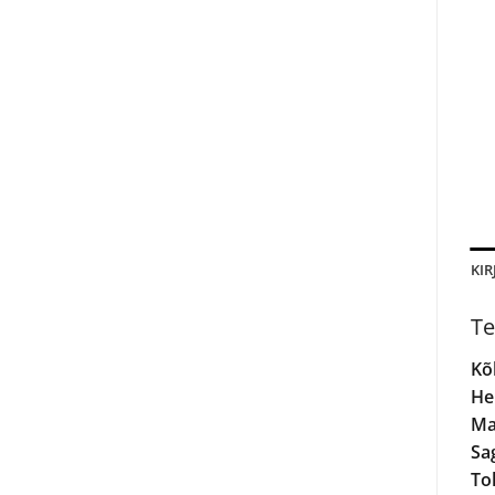
KIR
Te
Kõ
He
Ma
Sa
To