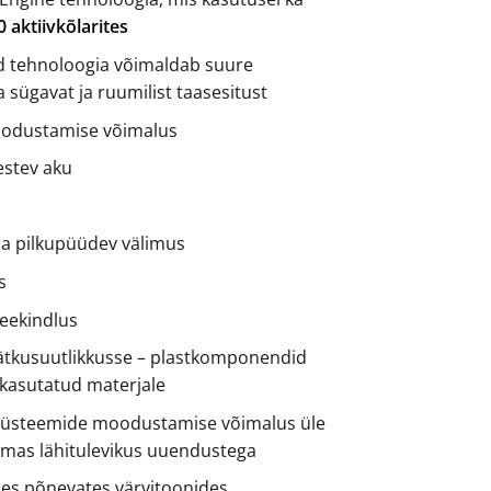
 aktiivkõlarites
d tehnoloogia võimaldab suure
sügavat ja ruumilist taasesitust
oodustamise võimalus
estev aku
e ja pilkupüüdev välimus
s
veekindlus
ätkusuutlikkusse – plastkomponendid
skasutatud materjale
isüsteemide moodustamise võimalus üle
emas lähitulevikus uuendustega
des põnevates värvitoonides