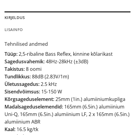
KIRJELDUS
LISAINFO
Tehnilised andmed
Tüüp:
2,5-ribaline Bass Reflex, kinnine kõlarikast
Sagedusvahemik:
48Hz-28kHz (±3dB)
Takistus:
8 oomi
Tundlikkus:
88dB (2.83V/1m)
Ületussagedus:
2.5 kHz
Sisendvõimsus:
15-150 W
Kõrgsageduselement:
25mm (1in.) alumiiniumkupliga
Madalsageduselemendid:
165mm (6.5in.) alumiinium
Uni-Q, 165mm (6.5in.) alumiinium LF, 2 x 165mm (6.5in.)
alumiinium ABR
Kaal:
16.5 kg/tk