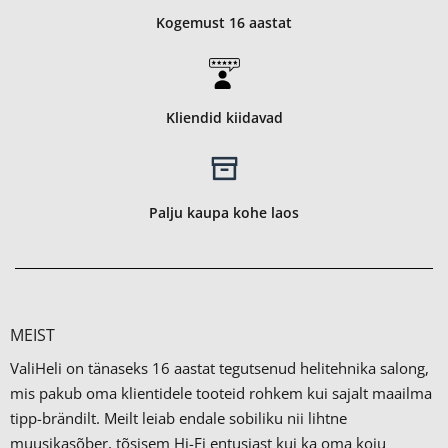
Kogemust 16 aastat
Kliendid kiidavad
Palju kaupa kohe laos
MEIST
ValiHeli on tänaseks 16 aastat tegutsenud helitehnika salong,
mis pakub oma klientidele tooteid rohkem kui sajalt maailma
tipp-brändilt.
Meilt leiab endale sobiliku nii lihtne
muusikasõber, tõsisem Hi-Fi entusiast kui ka oma koju