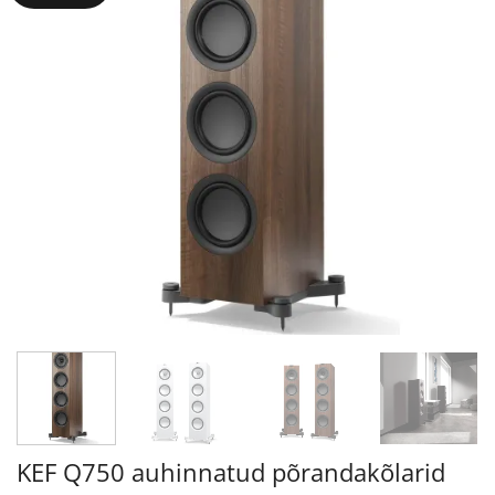
KEF Q750 auhinnatud põrandakõlarid