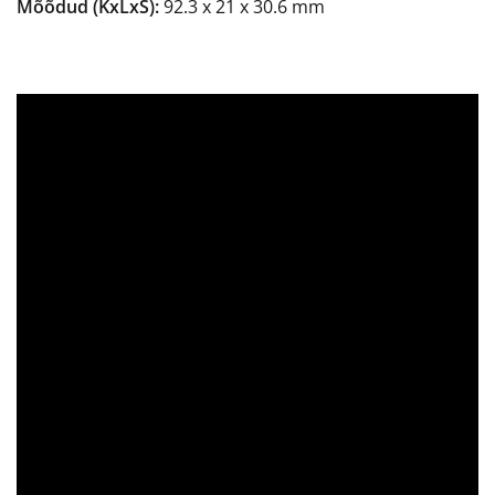
Mõõdud (KxLxS):
92.3 x 21 x 30.6 mm