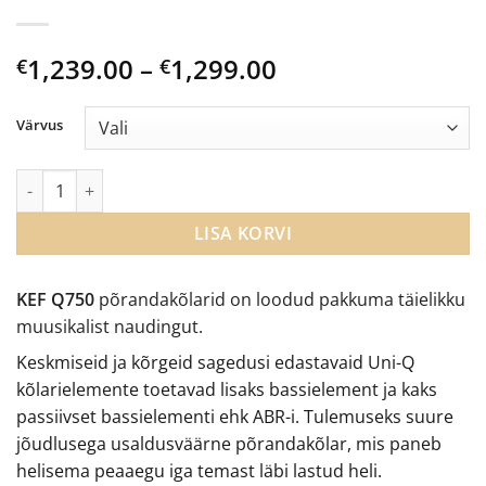
Price
1,239.00
–
1,299.00
€
€
range:
€1,239.00
Värvus
through
€1,299.00
KEF Q750 auhinnatud põrandakõlarid kogus
LISA KORVI
KEF Q750
põrandakõlarid on loodud pakkuma täielikku
muusikalist naudingut.
Keskmiseid ja kõrgeid sagedusi edastavaid Uni-Q
kõlarielemente toetavad lisaks bassielement ja kaks
passiivset bassielementi ehk ABR-i. Tulemuseks suure
jõudlusega usaldusväärne põrandakõlar, mis paneb
helisema peaaegu iga temast läbi lastud heli.