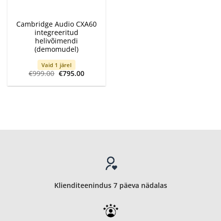
Cambridge Audio CXA60
integreeritud
helivõimendi
(demomudel)
Vaid 1 järel
Algne
Current
€
999.00
€
795.00
hind
price
oli:
is:
€999.00.
€795.00.
Klienditeenindus 7 päeva nädalas