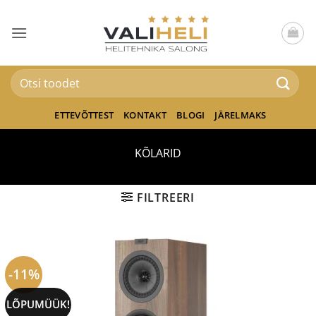
Skip
to
content
Otsi:
ETTEVÕTTEST
KONTAKT
BLOGI
JÄRELMAKS
KÕLARID
FILTREERI
-11%
LÕPUMÜÜK!