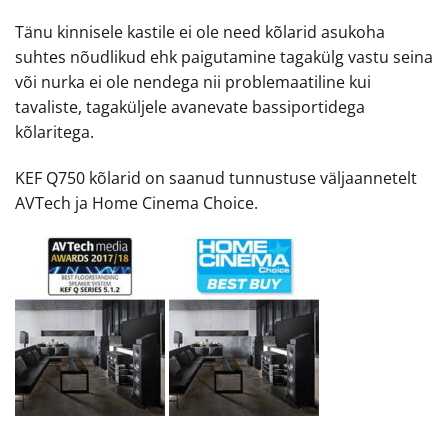
Tänu kinnisele kastile ei ole need kõlarid asukoha
suhtes nõudlikud ehk paigutamine tagakülg vastu seina
või nurka ei ole nendega nii problemaatiline kui
tavaliste, tagaküljele avanevate bassiportidega
kõlaritega.
KEF Q750 kõlarid on saanud tunnustuse väljaannetelt
AVTech ja Home Cinema Choice.