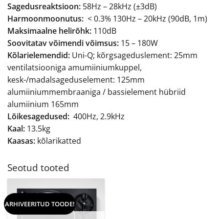
Sagedusreaktsioon:
58Hz – 28kHz (±3dB)
Harmoonmoonutus:
< 0.3% 130Hz – 20kHz (90dB, 1m)
Maksimaalne helirõhk:
110dB
Soovitatav võimendi võimsus:
15 – 180W
Kõlarielemendid:
Uni-Q; kõrgsageduslement: 25mm
ventilatsiooniga amumiiniumkuppel,
kesk-/madalsageduselement: 125mm
alumiiniummembraaniga / bassielement hübriid
alumiinium 165mm
Lõikesagedused:
400Hz, 2.9kHz
Kaal:
13.5kg
Kaasas:
kõlarikatted
Seotud tooted
ARHIVEERITUD TOODE!