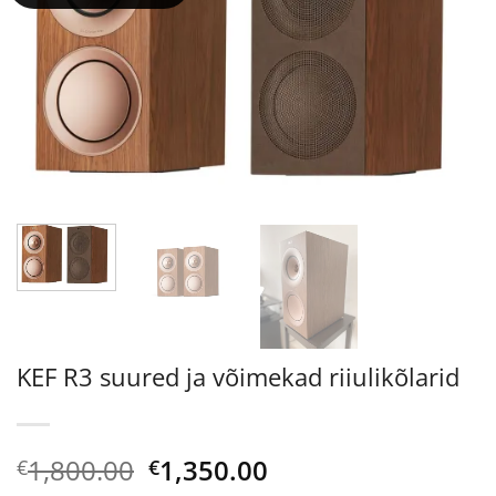
KEF R3 suured ja võimekad riiulikõlarid
Algne
Current
1,800.00
1,350.00
€
€
hind
price