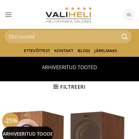
Skip
to
content
Otsi:
ETTEVÕTTEST
KONTAKT
BLOGI
JÄRELMAKS
ARHIVEERITUD TOOTED
FILTREERI
-25%
ARHIVEERITUD TOODE