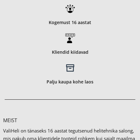
Kogemust 16 aastat
Kliendid kiidavad
Palju kaupa kohe laos
MEIST
ValiHeli on tänaseks 16 aastat tegutsenud helitehnika salong,
mis pakub oma klientidele tooteid rohkem kui sajalt maailma