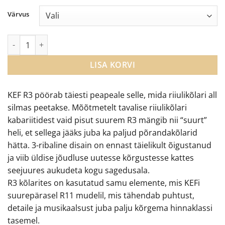
oli:
is:
Värvus
€1,800.00.
€1,350.00.
KEF R3 suured ja võimekad riiulikõlarid kogus
LISA KORVI
KEF R3 pöörab täiesti peapeale selle, mida riiulikõlari all
silmas peetakse. Mõõtmetelt tavalise riiulikõlari
kabariitidest vaid pisut suurem R3 mängib nii “suurt”
heli, et sellega jääks juba ka paljud põrandakõlarid
hätta. 3-ribaline disain on ennast täielikult õigustanud
ja viib üldise jõudluse uutesse kõrgustesse kattes
seejuures aukudeta kogu sagedusala.
R3 kõlarites on kasutatud samu elemente, mis KEFi
suurepärasel R11 mudelil, mis tähendab puhtust,
detaile ja musikaalsust juba palju kõrgema hinnaklassi
tasemel.