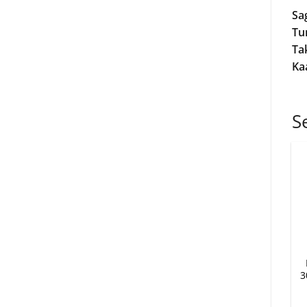
Sa
Tu
Tak
Kaa
S
3