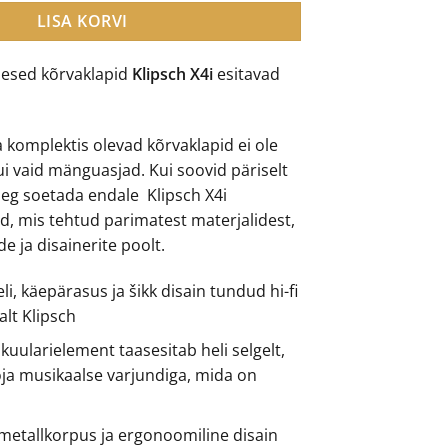
9.00.
€129.00.
LISA KORVI
sesed kõrvaklapid
Klipsch X4i
esitavad
 komplektis olevad kõrvaklapid ei ole
ui vaid mänguasjad. Kui soovid päriselt
 aeg soetada endale Klipsch X4i
d, mis tehtud parimatest materjalidest,
e ja disainerite poolt.
i, käepärasus ja šikk disain tundud hi-fi
lt Klipsch
kuularielement taasesitab heli selgelt,
ooja musikaalse varjundiga, mida on
 metallkorpus ja ergonoomiline disain