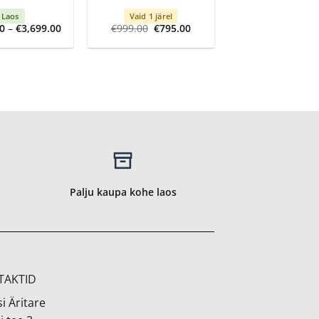
Laos
Vaid 1 järel
Price
Algne
Current
0
–
€
3,699.00
€
999.00
€
795.00
range:
hind
price
€3,499.00
oli:
is:
through
€999.00.
€795.00.
€3,699.00
Palju kaupa kohe laos
TAKTID
i Äritare