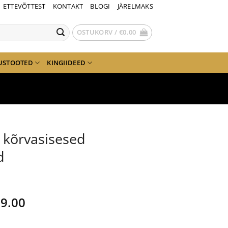
ETTEVÕTTEST
KONTAKT
BLOGI
JÄRELMAKS
OSTUKORV /
€
0.00
USTOOTED
KINGIIDEED
i kõrvasisesed
d
gne
Current
9.00
nd
price
is: