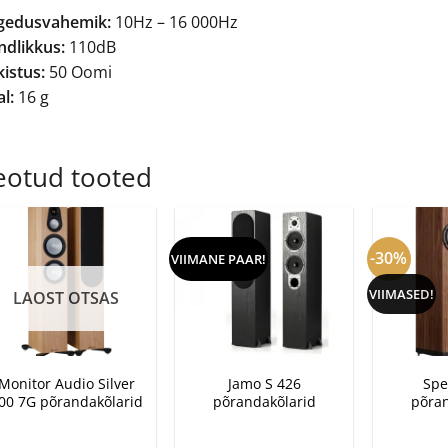
gedusvahemik:
10Hz – 16 000Hz
ndlikkus:
110dB
istus:
50 Oomi
l:
16 g
eotud tooted
-30%
VIIMANE PAAR!
VIIMASED!
LAOST OTSAS
+
+
+
Monitor Audio Silver
Jamo S 426
Spe
00 7G põrandakõlarid
põrandakõlarid
põran