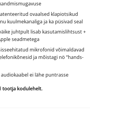
 kandmismugavuse
patenteeritud ovaalsed klapiotsikud
inu kuulmekanaliga ja ka püsivad seal
ike juhtpult lisab kasutamislihtsust +
Apple seadmetega
isseehitatud mikrofonid võimaldavad
 telefonikõnesid ja mõistagi nö “hands-
ga audiokaabel ei lähe puntrasse
ad
tootja kodulehelt.