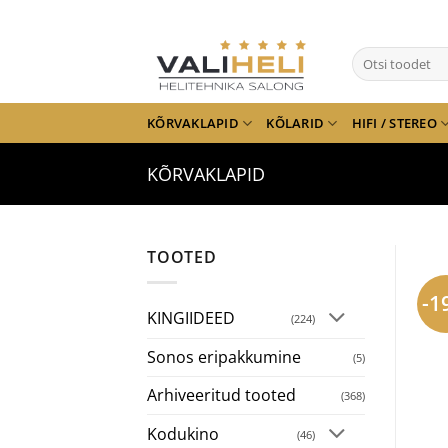
Skip
to
Otsi:
content
KÕRVAKLAPID
KÕLARID
HIFI / STEREO
KÕRVAKLAPID
TOOTED
-1
KINGIIDEED
(224)
Sonos eripakkumine
(5)
Arhiveeritud tooted
(368)
Kodukino
(46)