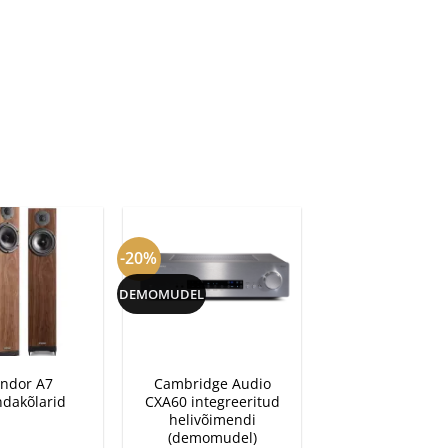
-20%
DEMOMUDEL
+
ndor A7
Cambridge Audio
dakõlarid
CXA60 integreeritud
helivõimendi
(demomudel)