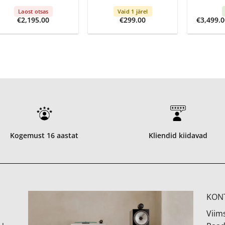
Laost otsas
Vaid 1 järel
€
2,195.00
€
299.00
€
3,499.0
Kogemust 16 aastat
Kliendid kiidavad
KON
Viims