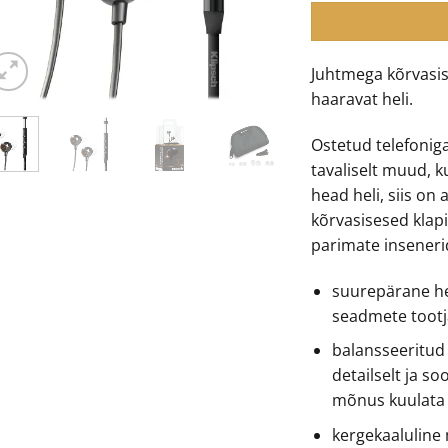
€15
Juhtmega kõrvasi
haaravat heli.
Ostetud telefoniga
tavaliselt muud, k
head heli, siis on
kõrvasisesed klapi
parimate insenerid
suurepärane hel
seadmete tootja
balansseeritud 
detailselt ja s
mõnus kuulata
kergekaaluline