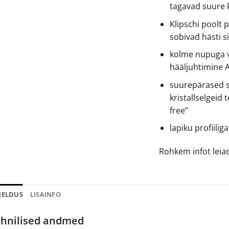
tagavad suure
Klipschi poolt 
sobivad hästi s
kolme nupuga vä
hääljuhtimine 
suurepärased s
kristallselgeid
free”
lapiku profiili
Rohkem infot lei
JELDUS
LISAINFO
hnilised andmed