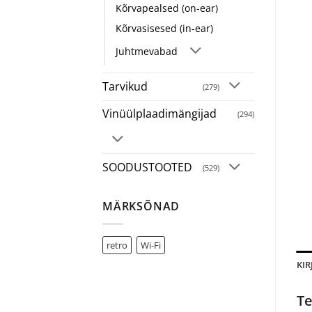
Kõrvapealsed (on-ear)
Kõrvasisesed (in-ear)
Juhtmevabad
Tarvikud
(279)
Vinüülplaadimängijad
(294)
SOODUSTOOTED
(529)
MÄRKSÕNAD
retro
Wi-Fi
KIR
Te