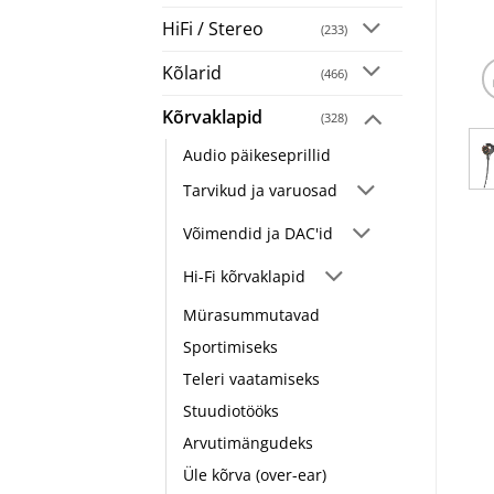
HiFi / Stereo
(233)
Kõlarid
(466)
Kõrvaklapid
(328)
Audio päikeseprillid
Tarvikud ja varuosad
Võimendid ja DAC'id
Hi-Fi kõrvaklapid
Mürasummutavad
Sportimiseks
Teleri vaatamiseks
Stuudiotööks
Arvutimängudeks
Üle kõrva (over-ear)