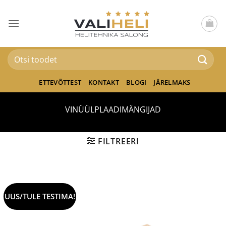
Skip
to
content
Otsi:
ETTEVÕTTEST
KONTAKT
BLOGI
JÄRELMAKS
VINÜÜLPLAADIMÄNGIJAD
FILTREERI
UUS/TULE TESTIMA!