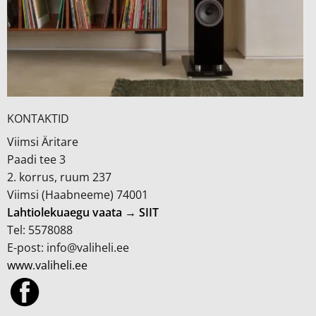
KONTAKTID
Viimsi Äritare
Paadi tee 3
2. korrus, ruum 237
Viimsi (Haabneeme) 74001
Lahtiolekuaegu vaata → SIIT
Tel: 5578088
E-post: info@valiheli.ee
www.valiheli.ee