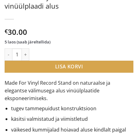
vinüülplaadi alus
30.00
€
5 laos (saab järeltellida)
Made For Vinyl Record Stand vinüülplaadi alus kogus
LISA KORVI
Made For Vinyl Record Stand on naturaalse ja
elegantse välimusega alus vinüülplaatide
eksponeerimiseks.
tugev tammepuidust konstruktsioon
käsitsi valmistatud ja viimistletud
väikesed kummijalad hoiavad aluse kindlalt paigal