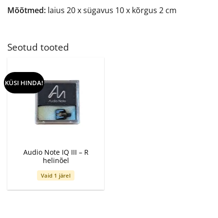
Mõõtmed:
laius 20 x sügavus 10 x kõrgus 2 cm
Seotud tooted
KÜSI HINDA!
Audio Note IQ III – R
helinõel
Vaid 1 järel