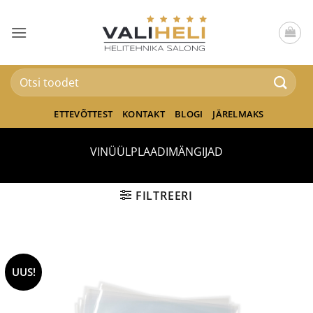
Skip
to
content
Otsi:
ETTEVÕTTEST
KONTAKT
BLOGI
JÄRELMAKS
VINÜÜLPLAADIMÄNGIJAD
FILTREERI
UUS!