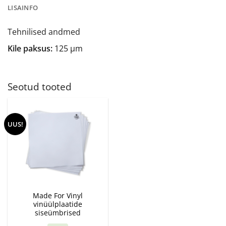
LISAINFO
Tehnilised andmed
Kile paksus:
125 µm
Seotud tooted
UUS!
Made For Vinyl
vinüülplaatide
siseümbrised