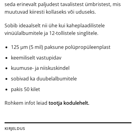
seda erinevalt paljudest tavalistest ümbristest, mis
muutuvad kiiresti kollaseks või uduseks.
Sobib ideaalselt nii ühe kui kaheplaadilistele
vinüülalbumitele ja 12-tollistele singlitele.
125 µm (5 mil) paksune polüpropüleenplast
keemiliselt vastupidav
kuumuse- ja niiskuskindel
sobivad ka duubelalbumitele
pakis 50 kilet
Rohkem infot leiad
tootja kodulehelt.
KIRJELDUS