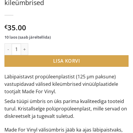
kileümbrised
35.00
€
10 laos (saab järeltellida)
Made For Vinyl vinüülplaatide välised kileümbrised kogus
LISA KORVI
Läbipaistavst propüleenplastist (125 µm paksune)
vastupidavad välised kileümbrised vinüülplaatidele
tootjalt Made For Vinyl.
Seda tüüpi ümbris on üks parima kvaliteediga tooteid
turul. Kristallselge polüpropüleenplast, mille servad on
diskreetselt ja tugevalt suletud.
Made For Vinyl välisümbris jääb ka ajas läbipaistvaks,