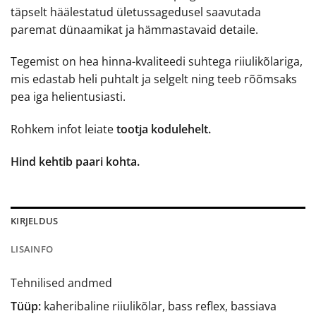
täpselt häälestatud ületussagedusel saavutada
paremat dünaamikat ja hämmastavaid detaile.
Tegemist on hea hinna-kvaliteedi suhtega riiulikõlariga,
mis edastab heli puhtalt ja selgelt ning teeb rõõmsaks
pea iga helientusiasti.
Rohkem infot leiate
tootja kodulehelt.
Hind kehtib paari kohta.
KIRJELDUS
LISAINFO
Tehnilised andmed
Tüüp:
kaheribaline riiulikõlar, bass reflex, bassiava