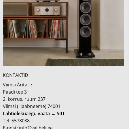
KONTAKTID
Viimsi Äritare
Paadi tee 3
2. korrus, ruum 237
Viimsi (Haabneeme) 74001
Lahtiolekuaegu vaata → SIIT
Tel: 5578088
E-post: info@valiheli.ee