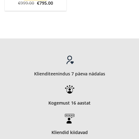
Algne
Current
€
999.00
€
795.00
hind
price
oli:
is:
€999.00.
€795.00.
Klienditeenindus 7 päeva nädalas
Kogemust 16 aastat
Kliendid kiidavad