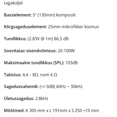
tagaküljel
Bassielement:
5″ (130mm) komposiit
Kõrgsageduselement:
25mm mikrofiiber koonus
Tundlikkus:
(2.83V @ 1m) 86,5 dB
Soovitatav sisendvõimsus:
20-100W
Maksimaalne tundlikkus (SPL):
103dB
Takistus:
4,4 – 8Ω, nom 6 Ω
Sagedusvahemik:
(+/-3dB) 60Hz ~ 30kHz
Ületussagedus:
2.8kHz
Mõõtmed:
K 305 mm x L 191mm x S 250 +10 mm