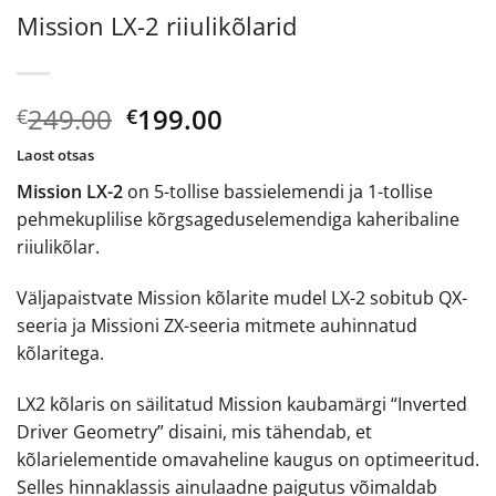
Mission LX-2 riiulikõlarid
Algne
Current
249.00
199.00
€
€
hind
price
Laost otsas
oli:
is:
Mission LX-2
on 5-tollise bassielemendi ja 1-tollise
€249.00.
€199.00.
pehmekuplilise kõrgsageduselemendiga kaheribaline
riiulikõlar.
Väljapaistvate Mission kõlarite mudel LX-2 sobitub QX-
seeria ja Missioni ZX-seeria mitmete auhinnatud
kõlaritega.
LX2 kõlaris on säilitatud Mission kaubamärgi “Inverted
Driver Geometry” disaini, mis tähendab, et
kõlarielementide omavaheline kaugus on optimeeritud.
Selles hinnaklassis ainulaadne paigutus võimaldab