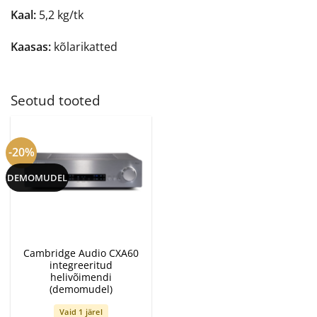
Kaal:
5,2 kg/tk
Kaasas:
kõlarikatted
Seotud tooted
-20%
DEMOMUDEL
Cambridge Audio CXA60
integreeritud
helivõimendi
(demomudel)
Vaid 1 järel