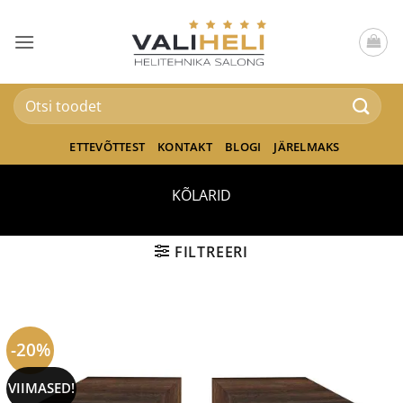
Skip
to
content
Otsi:
ETTEVÕTTEST
KONTAKT
BLOGI
JÄRELMAKS
KÕLARID
FILTREERI
-20%
VIIMASED!