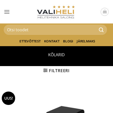
Skip
to
content
Otsi:
ETTEVÕTTEST
KONTAKT
BLOGI
JÄRELMAKS
KÕLARID
FILTREERI
UUS!