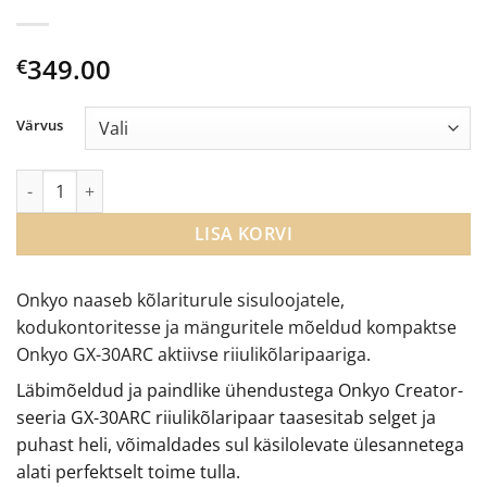
349.00
€
Värvus
Onkyo GX-30ARC aktiivsed riiulikõlarid kogus
LISA KORVI
Onkyo naaseb kõlariturule sisuloojatele,
kodukontoritesse ja mänguritele mõeldud kompaktse
Onkyo GX-30ARC aktiivse riiulikõlaripaariga.
Läbimõeldud ja paindlike ühendustega Onkyo Creator-
seeria GX-30ARC riiulikõlaripaar taasesitab selget ja
puhast heli, võimaldades sul käsilolevate ülesannetega
alati perfektselt toime tulla.