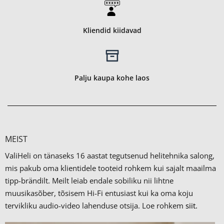
Kliendid kiidavad
Palju kaupa kohe laos
MEIST
ValiHeli on tänaseks 16 aastat tegutsenud helitehnika salong,
mis pakub oma klientidele tooteid rohkem kui sajalt maailma
tipp-brändilt.
Meilt leiab endale sobiliku nii lihtne
muusikasõber, tõsisem Hi-Fi entusiast kui ka oma koju
tervikliku audio-video lahenduse otsija. Loe rohkem
siit.