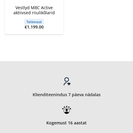
Vestlyd M8C Active
aktiivsed riiulikõlarid
Tellimisel
€
1,199.00
Klienditeenindus 7 päeva nädalas
Kogemust 16 aastat