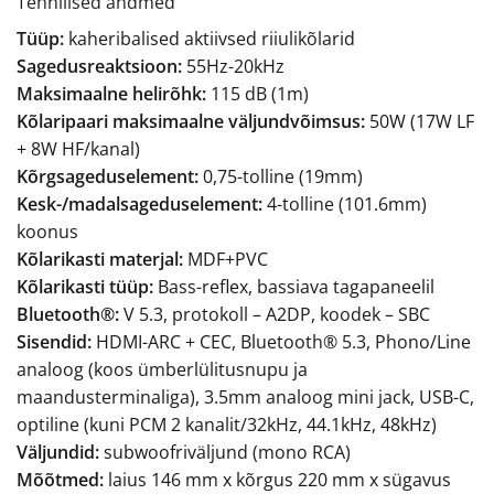
Tehnilised andmed
Tüüp:
kaheribalised aktiivsed riiulikõlarid
Sagedusreaktsioon:
55Hz-20kHz
Maksimaalne helirõhk:
115 dB (1m)
Kõlaripaari maksimaalne väljundvõimsus:
50W (17W LF
+ 8W HF/kanal)
Kõrgsageduselement:
0,75-tolline (19mm)
Kesk-/madalsageduselement:
4-tolline (101.6mm)
koonus
Kõlarikasti materjal:
MDF+PVC
Kõlarikasti tüüp:
Bass-reflex, bassiava tagapaneelil
Bluetooth®:
V 5.3, protokoll – A2DP, koodek – SBC
Sisendid:
HDMI-ARC + CEC, Bluetooth® 5.3, Phono/Line
analoog (koos ümberlülitusnupu ja
maandusterminaliga), 3.5mm analoog mini jack, USB-C,
optiline (kuni PCM 2 kanalit/32kHz, 44.1kHz, 48kHz)
Väljundid:
subwoofriväljund (mono RCA)
Mõõtmed:
laius 146 mm x kõrgus 220 mm x sügavus