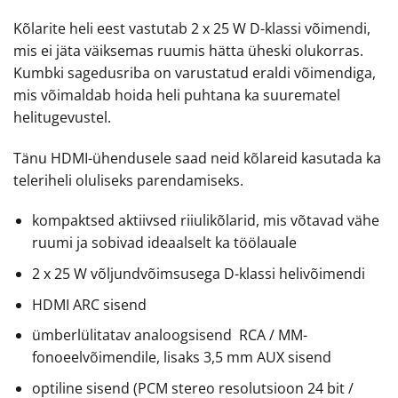
Kõlarite heli eest vastutab 2 x 25 W D-klassi võimendi,
mis ei jäta väiksemas ruumis hätta üheski olukorras.
Kumbki sagedusriba on varustatud eraldi võimendiga,
mis võimaldab hoida heli puhtana ka suurematel
helitugevustel.
Tänu HDMI-ühendusele saad neid kõlareid kasutada ka
teleriheli oluliseks parendamiseks.
kompaktsed aktiivsed riiulikõlarid, mis võtavad vähe
ruumi ja sobivad ideaalselt ka töölauale
2 x 25 W võljundvõimsusega D-klassi helivõimendi
HDMI ARC sisend
ümberlülitatav analoogsisend RCA / MM-
fonoeelvõimendile, lisaks 3,5 mm AUX sisend
optiline sisend (PCM stereo resolutsioon 24 bit /