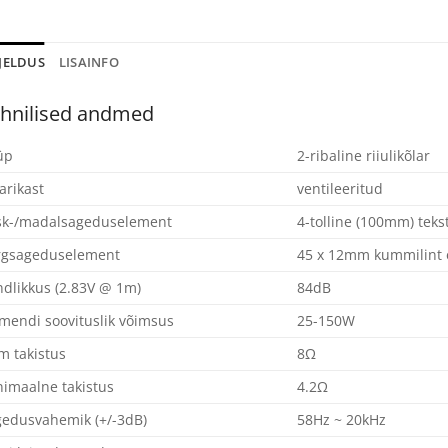
JELDUS
LISAINFO
hnilised andmed
üp
2-ribaline riiulikõlar
arikast
ventileeritud
sk-/madalsageduselement
4-tolline (100mm) teks
rgsageduselement
45 x 12mm kummilint 
dlikkus (2.83V @ 1m)
84dB
mendi soovituslik võimsus
25-150W
 takistus
8Ω
imaalne takistus
4.2Ω
edusvahemik (+/-3dB)
58Hz ~ 20kHz