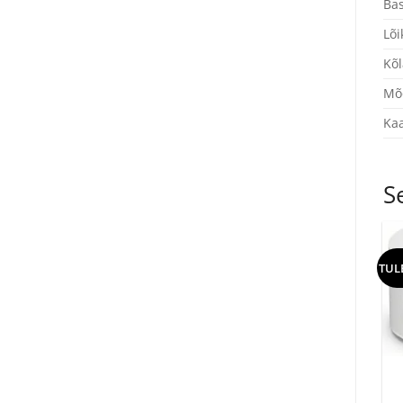
Bas
Lõi
Kõl
Mõ
Kaa
S
TUL