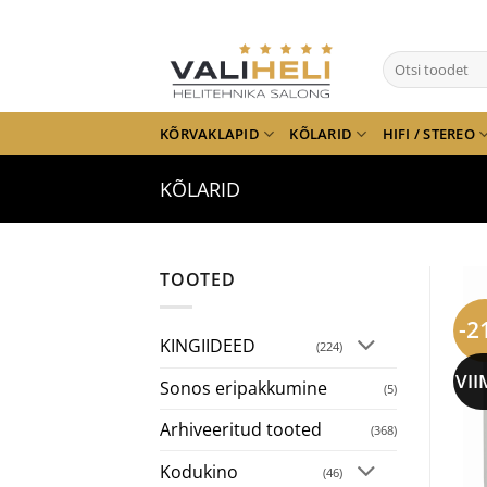
Skip
to
Otsi:
content
KÕRVAKLAPID
KÕLARID
HIFI / STEREO
KÕLARID
TOOTED
-2
KINGIIDEED
(224)
VII
Sonos eripakkumine
(5)
Arhiveeritud tooted
(368)
Kodukino
(46)