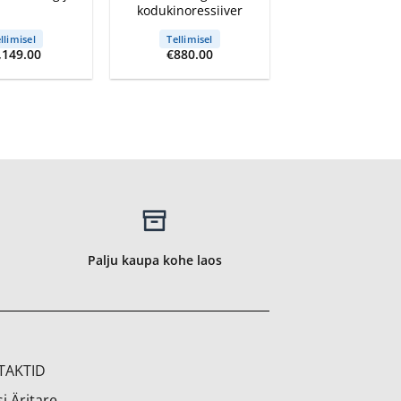
kodukinoressiiver
llimisel
Tellimisel
,149.00
€
880.00
Palju kaupa kohe laos
TAKTID
i Äritare