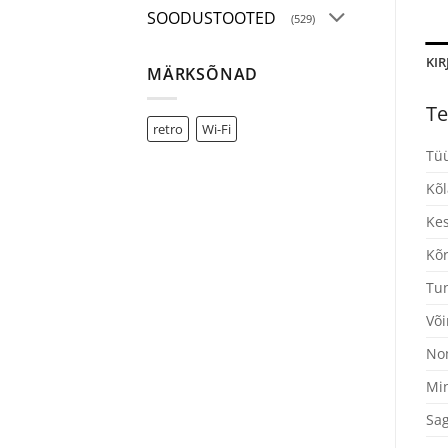
SOODUSTOOTED
(529)
KIR
MÄRKSÕNAD
Te
retro
Wi-Fi
Tü
Kõl
Ke
Kõ
Tun
Või
Nom
Min
Sag