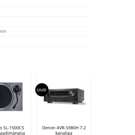
) mm
UUS!
+
s SL-1500CS
Denon AVR-S980H 7.2
laadimängija
kanaliga