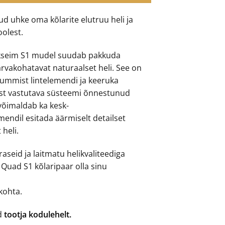
d uhke oma kõlarite elutruu heli ja
oolest.
ikseim S1 mudel suudab pakkuda
arvakohatavat naturaalset heli. See on
ummist lintelemendi ja keeruka
est vastutava süsteemi õnnestunud
võimaldab ka kesk-
ndil esitada äärmiselt detailset
 heli.
raseid ja laitmatu helikvaliteediga
s Quad S1 kõlaripaar olla sinu
kohta.
ad
tootja kodulehelt.