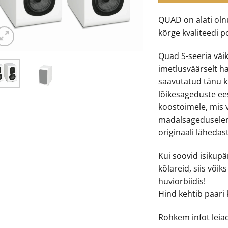
QUAD on alati olnu
kõrge kvaliteedi p
Quad S-seeria vä
imetlusväärselt h
saavutatud tänu k
lõikesageduste e
koostoimele, mis 
madalsageduseleme
originaali lähedast
Kui soovid isikupä
kõlareid, siis võik
huviorbiidis!
Hind kehtib paari 
Rohkem infot lei