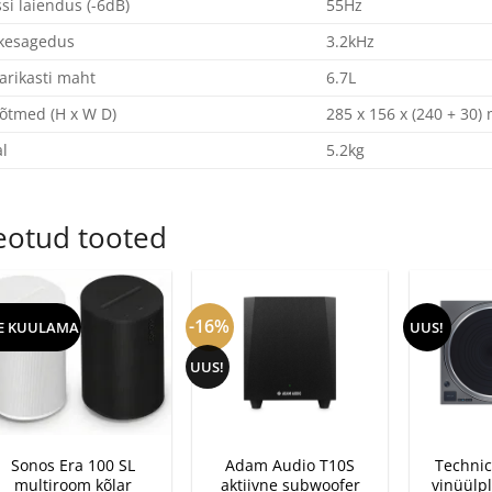
si laiendus (-6dB)
55Hz
kesagedus
3.2kHz
arikasti maht
6.7L
õtmed (H x W D)
285 x 156 x (240 + 30
l
5.2kg
eotud tooted
-16%
E KUULAMA
UUS!
UUS!
+
+
+
Sonos Era 100 SL
Adam Audio T10S
Technic
multiroom kõlar
aktiivne subwoofer
vinüülp