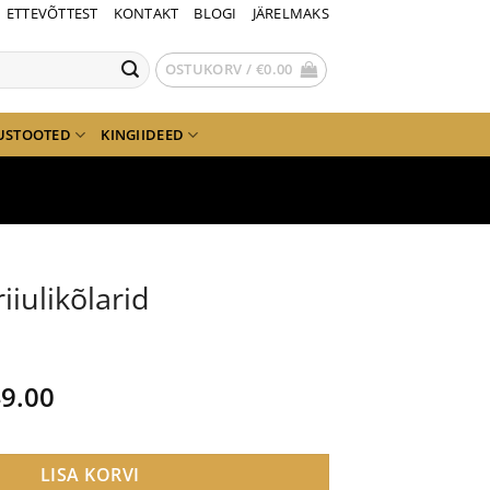
ETTEVÕTTEST
KONTAKT
BLOGI
JÄRELMAKS
OSTUKORV /
€
0.00
USTOOTED
KINGIIDEED
iiulikõlarid
gne
Current
9.00
nd
price
is:
9.00.
€749.00.
LISA KORVI