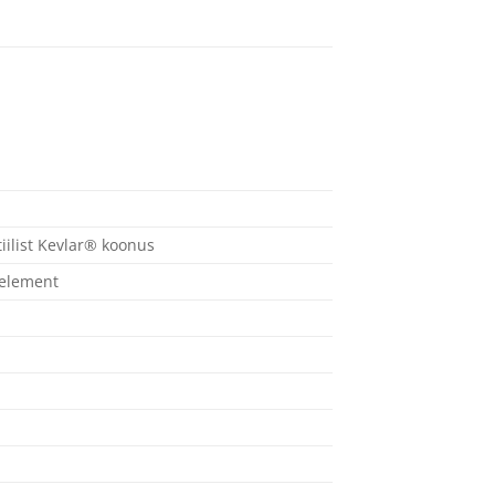
tiilist Kevlar® koonus
element