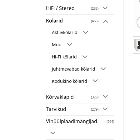
HiFi / Stereo
(233)
Kõlarid
(466)
Aktiivkõlarid
Muu
Hi-Fi kõlarid
Juhtmevabad kõlarid
Kodukino kõlarid
Kõrvaklapid
(328)
Tarvikud
(279)
Vinüülplaadimängijad
(294)