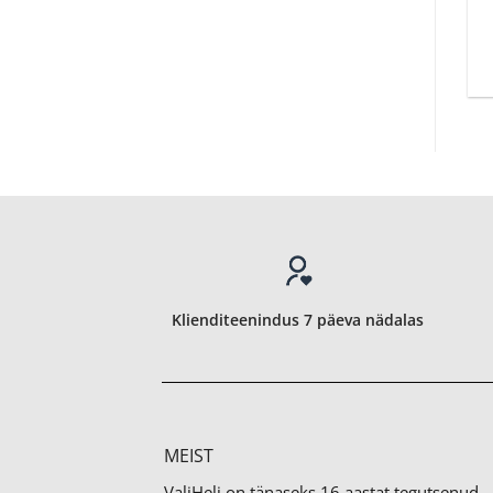
Klienditeenindus 7 päeva nädalas
MEIST
ValiHeli on tänaseks 16 aastat tegutsenud