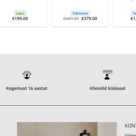
Laos
Tellimisel
Te
Algne
Current
€
199.00
€
449.00
€
379.00
€
1
hind
price
oli:
is:
€449.00.
€379.00.
Kogemust 16 aastat
Kliendid kiidavad
KON
Viims