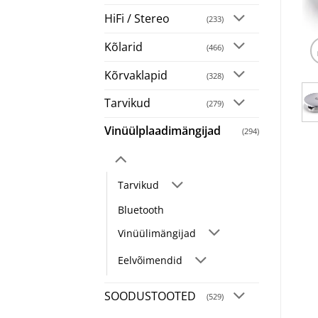
HiFi / Stereo
(233)
Kõlarid
(466)
Kõrvaklapid
(328)
Tarvikud
(279)
Vinüülplaadimängijad
(294)
Tarvikud
Bluetooth
Vinüülimängijad
Eelvõimendid
SOODUSTOOTED
(529)