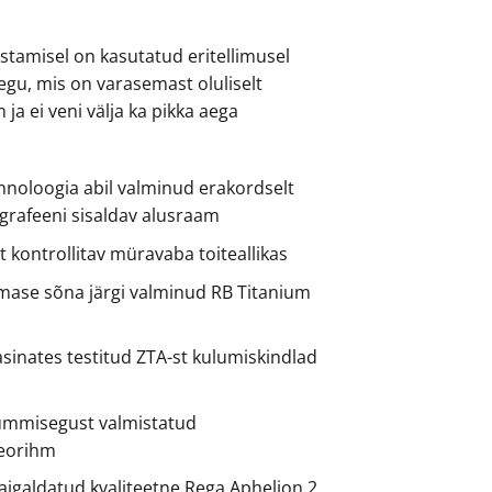
tamisel on kasutatud eritellimusel
u, mis on varasemast oluliselt
a ei veni välja ka pikka aega
hnoloogia abil valminud erakordselt
e grafeeni sisaldav alusraam
t kontrollitav müravaba toiteallikas
imase sõna järgi valminud RB Titanium
sinates testitud ZTA-st kulumiskindlad
d
kummisegust valmistatud
eorihm
lpaigaldatud kvaliteetne Rega Aphelion 2