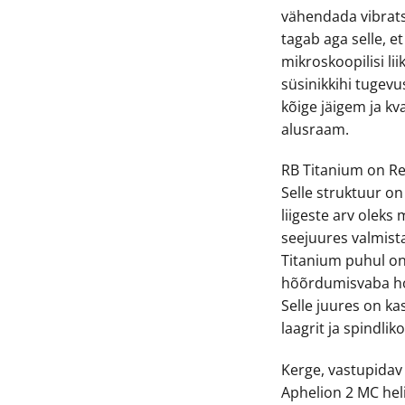
vähendada vibratsi
tagab aga selle, et
mikroskoopilisi li
süsinikkihi tugevu
kõige jäigem ja k
alusraam.
RB Titanium on Re
Selle struktuur on
liigeste arv oleks 
seejuures valmista
Titanium puhul o
hõõrdumisvaba hor
Selle juures on ka
laagrit ja spindlik
Kerge, vastupidav
Aphelion 2 MC heli