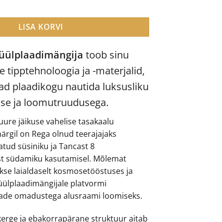
aadimängija kogus
LISA KORVI
nüülplaadimängija
toob sinu
e tipptehnoloogia ja -materjalid,
aad plaadikogu nautida luksusliku
use ja loomutruudusega.
uure jäikuse vahelise tasakaalu
rgil on Rega olnud teerajajaks
tud süsiniku ja Tancast 8
t südamiku kasutamisel. Mõlemat
akse laialdaselt kosmosetööstuses ja
ülplaadimängijale platvormi
ade omadustega alusraami loomiseks.
erge ja ebakorrapärane struktuur aitab