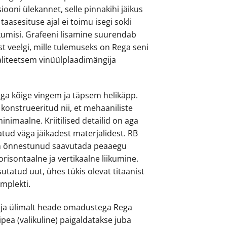
ooni ülekannet, selle pinnakihi jäikus
 taasesituse ajal ei toimu isegi sokli
ikumisi. Grafeeni lisamine suurendab
st veelgi, mille tulemuseks on Rega seni
valiteetsem vinüülplaadimängija
ga kõige vingem ja täpsem helikäpp.
 konstrueeritud nii, et mehaaniliste
minimaalne. Kriitilised detailid on aga
tud väga jäikadest materjalidest. RB
n õnnestunud saavutada peaaegu
isontaalne ja vertikaalne liikumine.
sutatud uut, ühes tükis olevat titaanist
omplekti.
 ja ülimalt heade omadustega Rega
pea (valikuline) paigaldatakse juba