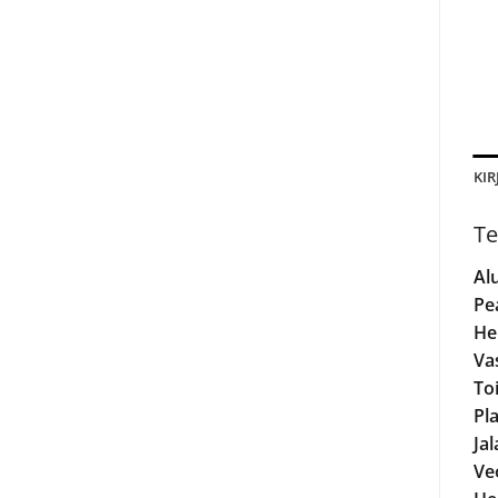
KIR
Te
Al
Pe
He
Va
To
Pla
Jal
Ve