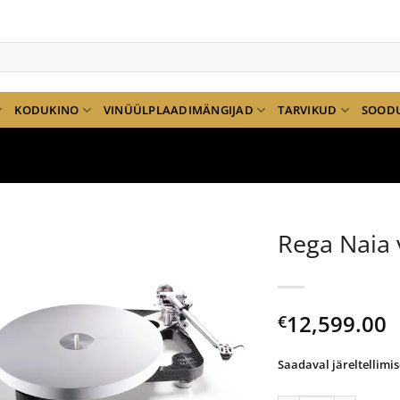
KODUKINO
VINÜÜLPLAADIMÄNGIJAD
TARVIKUD
SOOD
Rega Naia 
12,599.00
€
Saadaval järeltellimis