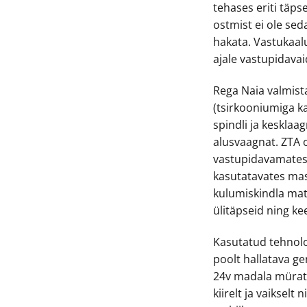
tehases eriti täpse
ostmist ei ole se
hakata. Vastukaal
ajale vastupidavai
Rega Naia valmist
(tsirkooniumiga k
spindli ja keskla
alusvaagnat. ZTA 
vastupidavamates
kasutatavates mas
kulumiskindla mat
ülitäpseid ning ke
Kasutatud tehnolo
poolt hallatava g
24v madala mürat
kiirelt ja vaikselt