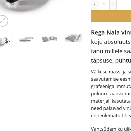
Rega Naia vinüülpl
Rega Naia vi
koju absoluuts
tänu millele s
täpsuse, puht
Väikese massi ja s
saavutamise eesmä
grafeeniga immuta
polüuretaanvahus
materjali kasutat
need pakuvad vinü
enneolematult he
Vahtsüdamiku ülik