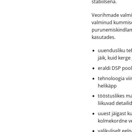
stabiilsena.
Veorihmade valmis
valminud kummiseg
purunemiskindlam j
kasutades.
uuendusliku te
jäik, kuid kerg
eraldi DSP pool
tehnoloogia vi
helikäpp
tööstuslikes ma
liikuvad detaili
uuest jäigast 
kolmekordne v
valikuliselt ee