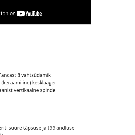
 Tancast 8 vahtsüdamik
 (keraamiline) kesklaager
taanist vertikaalne spindel
riti suure täpsuse ja töökindluse