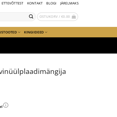
ETTEVÕTTEST
KONTAKT
BLOGI
JÄRELMAKS
OSTUKORV /
€
0.00
USTOOTED
KINGIIDEED
vinüülplaadimängija
el