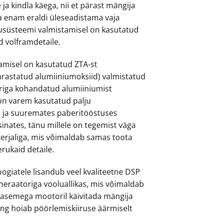
 ja kindla käega, nii et pärast mängija
da enam eraldi üleseadistama vaja
usüsteemi valmistamisel on kasutatud
d volframdetaile.
amisel on kasutatud ZTA-st
arastatud alumiiniumoksiid) valmistatud
agriga kohandatud alumiiniumist
on varem kasutatud palju
 ja suuremates paberitööstuses
inates, tänu millele on tegemist väga
erjaliga, mis võimaldab samas toota
erukaid detaile.
ogiatele lisandub veel kvaliteetne DSP
eneraatoriga vooluallikas, mis võimaldab
asemega mootoril käivitada mängija
 ning hoiab pöörlemiskiiruse äärmiselt