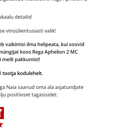
ukaalu detailid
e vinüülientusiasti valik!
b vaikimisi ilma helipeata, kui soovid
imängijat koos Rega Aphelion 2 MC
si meilt pakkumist!
ad
tootja kodulehelt.
ga Naia saanud oma ala asjatundjate
ju positiivset tagasisidet: