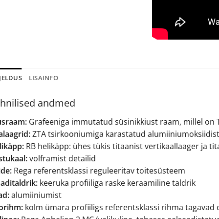
JELDUS
LISAINFO
hnilised andmed
usraam:
Grafeeniga immutatud süsinikkiust raam, millel on
alaagrid:
ZTA tsirkooniumiga karastatud alumiiniumoksiidist
likäpp:
RB helikäpp: ühes tükis titaanist vertikaallaager ja ti
stukaal:
volframist detailid
ide:
Rega referentsklassi reguleeritav toitesüsteem
aditaldrik:
keeruka profiiliga raske keraamiline taldrik
ad:
alumiiniumist
orihm:
kolm ümara profiiligs referentsklassi rihma tagavad e