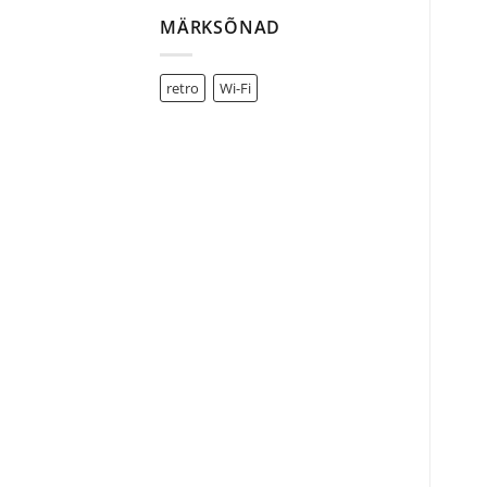
MÄRKSÕNAD
retro
Wi-Fi