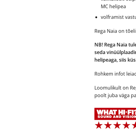
MC helipea
volframist vast
Rega Naia on tõelis
NB! Rega Naia tule
seda vinüülplaad
helipeaga, siis kü
Rohkem infot lei
Loomulikult on Re
poolt juba väga pal