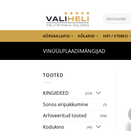
Skip
to
Otsi:
content
KÕRVAKLAPID
KÕLARID
HIFI / STEREO
VINÜÜLPLAADIMÄNGIJAD
TOOTED
KINGIIDEED
(224)
Sonos eripakkumine
(5)
Arhiveeritud tooted
(368)
Kodukino
(46)