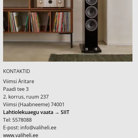
KONTAKTID
Viimsi Äritare
Paadi tee 3
2. korrus, ruum 237
Viimsi (Haabneeme) 74001
Lahtiolekuaegu vaata → SIIT
Tel: 5578088
E-post: info@valiheli.ee
www.valiheli.ee