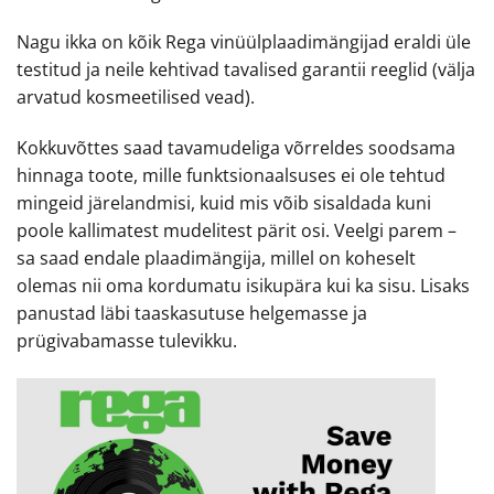
Nagu ikka on kõik Rega vinüülplaadimängijad eraldi üle
testitud ja neile kehtivad tavalised garantii reeglid (välja
arvatud kosmeetilised vead).
Kokkuvõttes saad tavamudeliga võrreldes soodsama
hinnaga toote, mille funktsionaalsuses ei ole tehtud
mingeid järelandmisi, kuid mis võib sisaldada kuni
poole kallimatest mudelitest pärit osi. Veelgi parem –
sa saad endale plaadimängija, millel on koheselt
olemas nii oma kordumatu isikupära kui ka sisu. Lisaks
panustad läbi taaskasutuse helgemasse ja
prügivabamasse tulevikku.