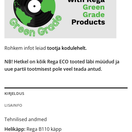
Rohkem infot leiad
tootja kodulehelt.
NB! Hetkel on kõik Rega ECO tooted läbi müüdud ja
uue partii tootmisest pole veel teada antud.
KIRJELDUS
LISAINFO
Tehnilised andmed
Helikäpp:
Rega B110 käpp