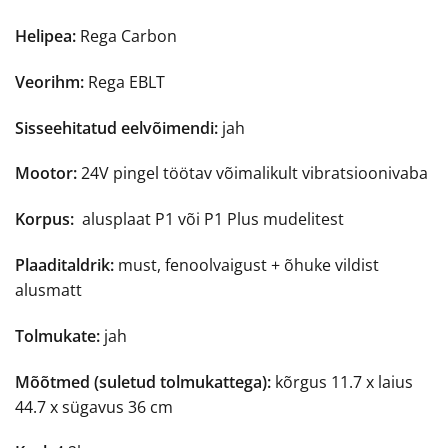
Helipea:
Rega Carbon
Veorihm:
Rega EBLT
Sisseehitatud eelvõimendi:
jah
Mootor:
24V pingel töötav võimalikult vibratsioonivaba
Korpus:
alusplaat P1 või P1 Plus mudelitest
Plaaditaldrik:
must, fenoolvaigust + õhuke vildist
alusmatt
Tolmukate:
jah
Mõõtmed (suletud tolmukattega):
kõrgus 11.7 x laius
44.7 x sügavus 36 cm