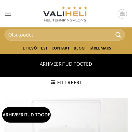
Skip
to
content
Otsi:
ETTEVÕTTEST
KONTAKT
BLOGI
JÄRELMAKS
ARHIVEERITUD TOOTED
FILTREERI
ARHIVEERITUD TOODE