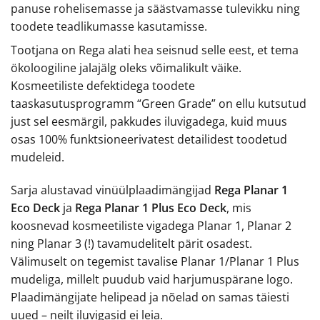
panuse rohelisemasse ja säästvamasse tulevikku ning
toodete teadlikumasse kasutamisse.
Tootjana on Rega alati hea seisnud selle eest, et tema
ökoloogiline jalajälg oleks võimalikult väike.
Kosmeetiliste defektidega toodete
taaskasutusprogramm “Green Grade” on ellu kutsutud
just sel eesmärgil, pakkudes iluvigadega, kuid muus
osas 100% funktsioneerivatest detailidest toodetud
mudeleid.
Sarja alustavad vinüülplaadimängijad
Rega Planar 1
Eco Deck
ja
Rega Planar 1 Plus Eco Deck
, mis
koosnevad kosmeetiliste vigadega Planar 1, Planar 2
ning Planar 3 (!) tavamudelitelt pärit osadest.
Välimuselt on tegemist tavalise Planar 1/Planar 1 Plus
mudeliga, millelt puudub vaid harjumuspärane logo.
Plaadimängijate helipead ja nõelad on samas täiesti
uued – neilt iluvigasid ei leia.