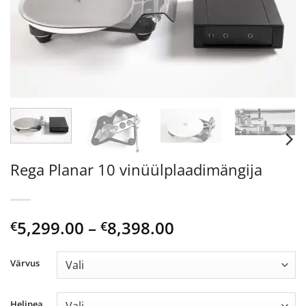
Rega Planar 10 vinüülplaadimängija
Price
5,299.00
–
8,398.00
€
€
range:
€5,299.00
Värvus
through
€8,398.00
Helipea