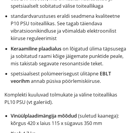
spetsiaalselt sobitatud välise toiteallikaga
standardvarustuses eraldi seadmena kvaliteetne
P10 PSU toiteallikas. See tagab täiendava
vibratsioonikindluse ja võimaldab elektroonilist
kiiruse reguleerimist
Keraamiline plaadialus
on lõigatud ülima täpsusega
ja sobitatud raami kõige jäigemate punktide peale,
mis takistab segavate resonantside teket.
spetsiaalsest polümeerisegust ülitäpne
EBLT
veorihm
annab püsiva pöörlemiskiiruse.
Komplekti kuuluvad tolmukate ja väline toiteallikas
PL10 PSU (vt galeriid).
Vinüülplaadimängija mõõdud
(suletud kaanega):
kõrgus 420 x laius 115 x sügavus 350 mm