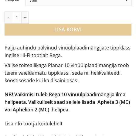
Rega Planar 10 vinüülplaadimängija kogus
LISA KORVI
Palju auhindu pälvinud vinüülplaadimängijate tippklass
Inglise Hi-Fi tootjalt Rega.
Välise toiteallikaga Planar 10 vinüülplaadimängija toob
teieni vaieldamatu tippklassi, seda nii helikvaliteedi,
koostisosade kui ka disaini osas.
NB! Vaikimisi tuleb Rega 10 vinüülplaadimängija ilma
helipeata. Valikuliselt saad sellele lisada Apheta 3 (MC)
või Aphelion 2 (MC) helipea.
Lisainfo tootja
kodulehelt