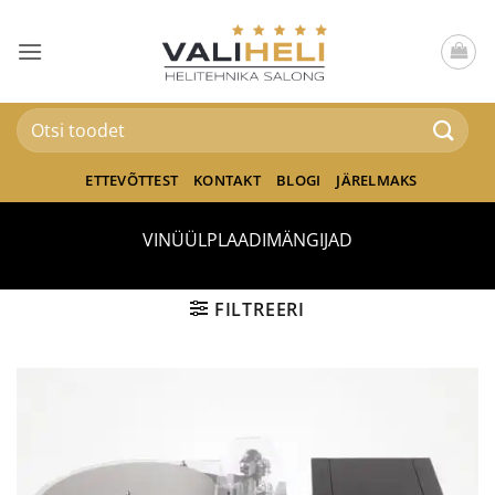
Skip
to
content
Otsi:
ETTEVÕTTEST
KONTAKT
BLOGI
JÄRELMAKS
VINÜÜLPLAADIMÄNGIJAD
FILTREERI