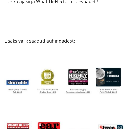
Loe ka ajakirja What Hi-FI
5 tärni ülevaadet
!
Lisaks valik saadud auhindadest: