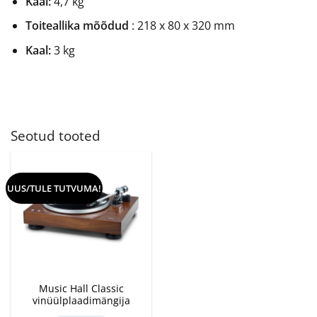
Kaal:
4,7 kg
Toiteallika mõõdud
: 218 x 80 x 320 mm
Kaal:
3 kg
Seotud tooted
UUS/TULE TUTVUMA!
Music Hall Classic
vinüülplaadimängija