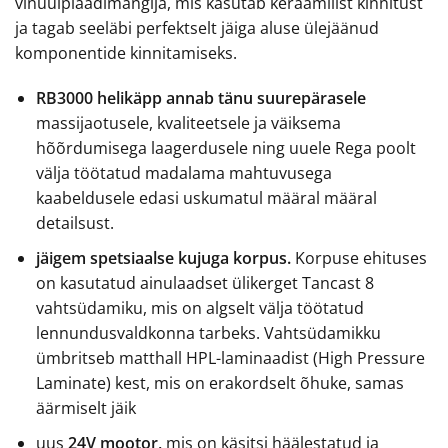
vinüülplaadimängija, mis kasutab keraamilist kinnitust
ja tagab seeläbi perfektselt jäiga aluse ülejäänud
komponentide kinnitamiseks.
RB3000 helikäpp annab tänu suurepärasele
massijaotusele, kvaliteetsele ja väiksema
hõõrdumisega laagerdusele ning uuele Rega poolt
välja töötatud madalama mahtuvusega
kaabeldusele edasi uskumatul määral määral
detailsust.
jäigem spetsiaalse kujuga korpus.
Korpuse ehituses
on kasutatud ainulaadset ülikerget Tancast 8
vahtsüdamiku, mis on algselt välja töötatud
lennundusvaldkonna tarbeks. Vahtsüdamikku
ümbritseb matthall HPL-laminaadist (High Pressure
Laminate) kest, mis on erakordselt õhuke, samas
äärmiselt jäik
uus
24V mootor,
mis on käsitsi häälestatud ja