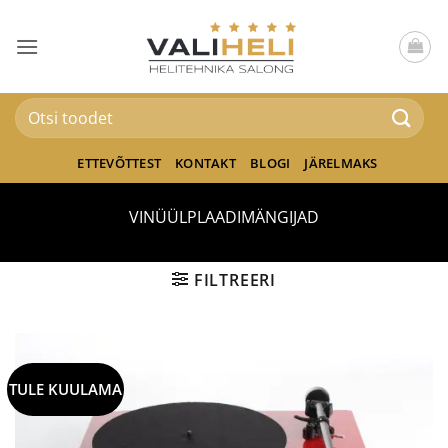
Skip
to
content
Otsi:
ETTEVÕTTEST
KONTAKT
BLOGI
JÄRELMAKS
VINÜÜLPLAADIMÄNGIJAD
FILTREERI
TULE KUULAMA