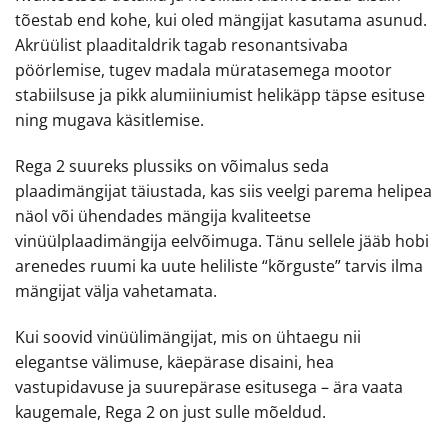
tõestab end kohe, kui oled mängijat kasutama asunud.
Akrüülist plaaditaldrik tagab resonantsivaba
pöörlemise, tugev madala müratasemega mootor
stabiilsuse ja pikk alumiiniumist helikäpp täpse esituse
ning mugava käsitlemise.
Rega 2 suureks plussiks on võimalus seda
plaadimängijat täiustada, kas siis veelgi parema helipea
näol või ühendades mängija kvaliteetse
vinüülplaadimängija eelvõimuga. Tänu sellele jääb hobi
arenedes ruumi ka uute heliliste “kõrguste” tarvis ilma
mängijat välja vahetamata.
Kui soovid vinüülimängijat, mis on ühtaegu nii
elegantse välimuse, käepärase disaini, hea
vastupidavuse ja suurepärase esitusega – ära vaata
kaugemale, Rega 2 on just sulle mõeldud.