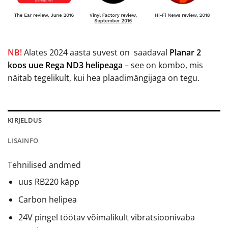
NB!
Alates 2024 aasta suvest on saadaval
Planar 2
koos uue Rega ND3 helipeaga
– see on kombo, mis
näitab tegelikult, kui hea plaadimängijaga on tegu.
KIRJELDUS
LISAINFO
Tehnilised andmed
uus RB220 käpp
Carbon helipea
24V pingel töötav võimalikult vibratsioonivaba