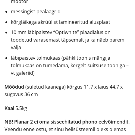
mootor
messingist pealaagrid
kõrgläikega akrüülist lamineeritud alusplaat
10 mm läbipaistev “Optiwhite” plaadialus on
toodetud varasemast täpsemalt ja ka näeb parem
välja
läbipaistev tolmukaas (pähklitoonis mängija
tolmukaas on tumedama, kergelt suitsuse tooniga –
vt galeriid)
Mõõdud
(suletud kaanega) kõrgus 11.7 x laius 44.7 x
sügavus 36 cm
Kaal
5.5kg
NB! Planar 2 ei oma sisseehitatud phono eelvõimendit.
Veendu enne ostu, et sinu helisüsteemil oleks olemas