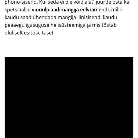
phono-sisend. Kui seda ei ole võid alati juurde osta ka
spetsiaalse
vinüülplaadimängija eelvõimendi
, mille
kaudu saad ühendada mängija liinisisendi kaudu
peaaegu igasuguse helisüsteemiga ja mis tõstab
oluliselt esituse taset