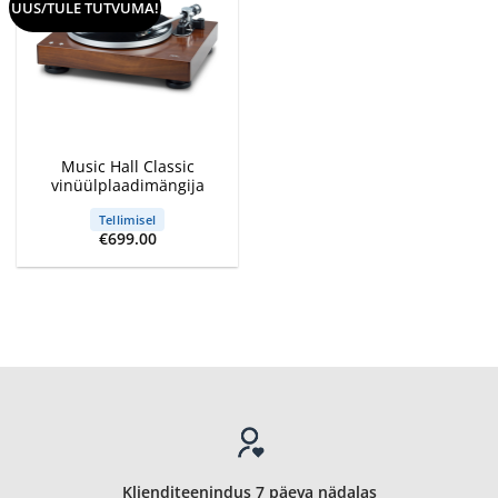
UUS/TULE TUTVUMA!
Music Hall Classic
vinüülplaadimängija
Tellimisel
€
699.00
Klienditeenindus 7 päeva nädalas