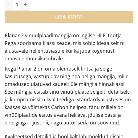
Rega Planar 2 vinüülplaadimängija kogus
LISA KORVI
Planar 2
vinüülplaadimängija on Inglise Hi-Fi tootja
Rega soodsama klassi seade, mis sobib ideaalselt nii
alustavale helientusiastile kui ka juba kogemust
omavale muusikasõbrale.
Rega Planar 2 on oma olemuselt lihtsa ja selge
kasutusega, vastupidav ning hea heliga mängija, mille
omadused ulatuvad kaugelt üle mängija hinnaklassi.
See mängija esitab sinu vinüülplaate selgelt, detailselt
ja kompromissitu kvaliteediga. Standardvarustuses on
kaasas ka võimekas Carbon helipea, tänu millele on
vinüülplaatide esitus avara helilava, jõulise bassi ja
energiaga – just nii, nagu autor seda on soovinud.
Kvaliteetsed detailid ja hoolikalt läbimõeldud disain