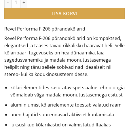
oli:
is:
€3,990.00.
€2,850.00.
LISA KORVI
Revel Performa F-206 põrandakõlarid
Revel Performa F-206 põrandakõlarid on kompaktsed,
elegantsed ja taasesitavad rikkalikku haaravat heli. Selle
kõlaripaari tugevuseks on hea dünaamika, laia
sagedusvahemiku ja madala moonutustasemega
helipilt ning tänu sellele sobivad nad ideaalselt nii
stereo- kui ka kodukinosüsteemidesse.
kõlarielementides kasutatav spetsiaalne tehnoloogia
võimaldab väga madala moonutustasemega esitust
alumiiniumist kõlarielemente toestab valatud raam
uued hajutid suurendavad aktiivset kuulamisala
luksuslikud kõlarikastid on valmistatud Itaalias