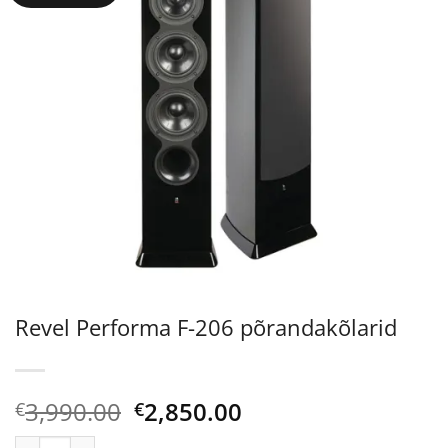
Revel Performa F-206 põrandakõlarid
Algne
Current
3,990.00
2,850.00
€
€
hind
price
Revel Performa F-206 põrandakõlarid kogus