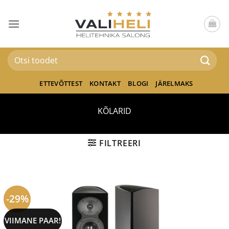
Skip
to
content
Otsi:
ETTEVÕTTEST
KONTAKT
BLOGI
JÄRELMAKS
KÕLARID
FILTREERI
-29%
VIIMANE PAAR!