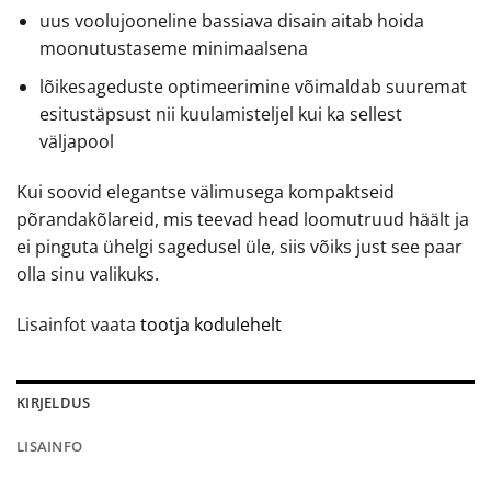
uus voolujooneline bassiava disain aitab hoida
moonutustaseme minimaalsena
lõikesageduste optimeerimine võimaldab suuremat
esitustäpsust nii kuulamisteljel kui ka sellest
väljapool
Kui soovid elegantse välimusega kompaktseid
põrandakõlareid, mis teevad head loomutruud häält ja
ei pinguta ühelgi sagedusel üle, siis võiks just see paar
olla sinu valikuks.
Lisainfot vaata
tootja kodulehelt
KIRJELDUS
LISAINFO