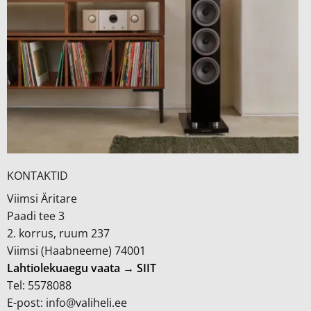
KONTAKTID
Viimsi Äritare
Paadi tee 3
2. korrus, ruum 237
Viimsi (Haabneeme) 74001
Lahtiolekuaegu vaata → SIIT
Tel: 5578088
E-post: info@valiheli.ee