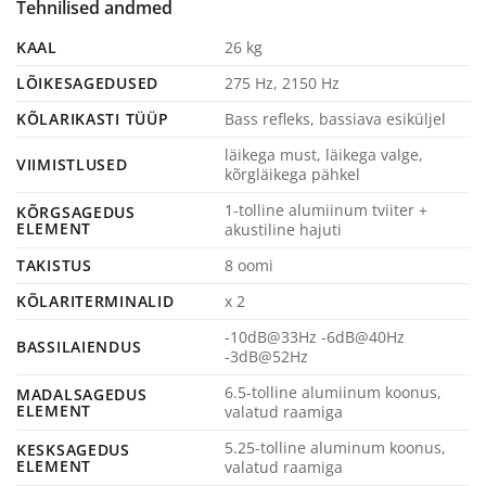
Tehnilised andmed
KAAL
26 kg
LÕIKESAGEDUSED
275 Hz, 2150 Hz
KÕLARIKASTI TÜÜP
Bass refleks, bassiava esiküljel
läikega must, läikega valge,
VIIMISTLUSED
kõrgläikega pähkel
1-tolline alumiinum tviiter +
KÕRGSAGEDUS
ELEMENT
akustiline hajuti
TAKISTUS
8 oomi
KÕLARITERMINALID
x 2
-10dB@33Hz -6dB@40Hz
BASSILAIENDUS
-3dB@52Hz
6.5-tolline alumiinum koonus,
MADALSAGEDUS
ELEMENT
valatud raamiga
5.25-tolline aluminum koonus,
KESKSAGEDUS
ELEMENT
valatud raamiga