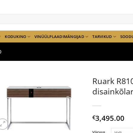
KODUKINO
VINÜÜLPLAADIMÄNGIJAD
TARVIKUD
SOOD
D
Ruark R81
disainkõla
3,495.00
€
Värvus