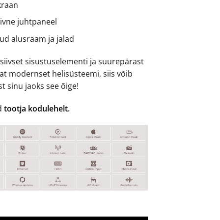
ekraan
iivne juhtpaneel
ud alusraam ja jalad
siivset sisustuselementi ja suurepärast
at modernset helisüsteemi, siis võib
st sinu jaoks see õige!
ad
tootja kodulehelt.