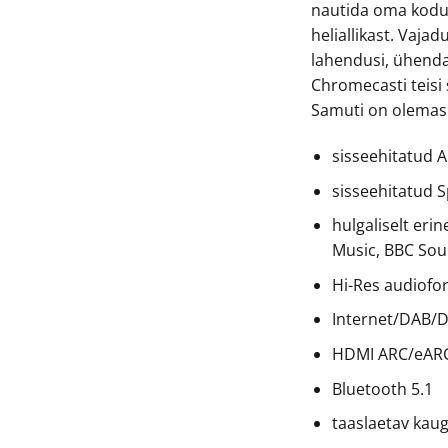
nautida oma kodus
heliallikast. Vaja
lahendusi, ühenda
Chromecasti teisi
Samuti on olemas
sisseehitatud 
sisseehitatud 
hulgaliselt eri
Music, BBC Sou
Hi-Res audiofo
Internet/DAB/D
HDMI ARC/eAR
Bluetooth 5.1
taaslaetav kaug