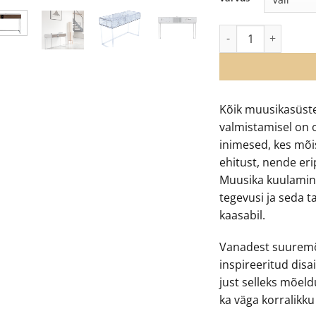
Ruark R810 juhtmev
Kõik muusikasüste
valmistamisel on o
inimesed, kes mõi
ehitust, nende eri
Muusika kuulamine
tegevusi ja seda ta
kaasabil.
Vanadest suuremõ
inspireeritud disa
just selleks mõeldu
ka väga korralikk