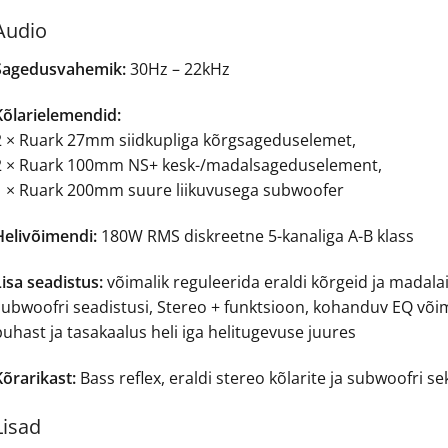
Audio
Sagedusvahemik
:
30Hz – 22kHz
Kõlarielemendid:
2 × Ruark 27mm siidkupliga kõrgsageduselemet
,
2 × Ruark 100mm NS+ kesk-/madalsageduselement
,
1 × Ruark 200mm suure liikuvusega subwoofer
Helivõimendi:
180W RMS diskreetne 5-kanaliga A-B klass
Lisa seadistus:
võimalik reguleerida eraldi kõrgeid ja madala
subwoofri seadistusi, Stereo + funktsioon, kohanduv EQ või
uhast ja tasakaalus heli iga helitugevuse juures
Kõrarikast
:
Bass reflex, eraldi stereo kõlarite ja subwoofri se
Lisad