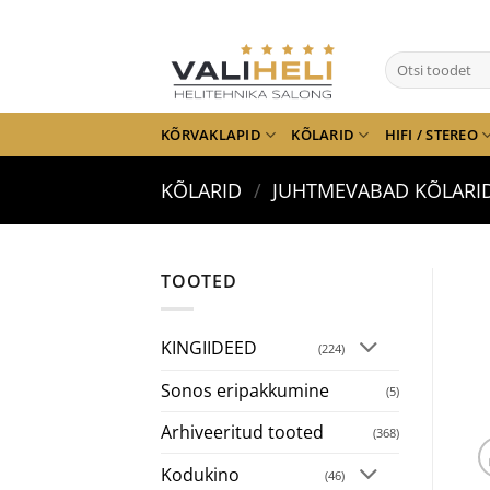
Skip
to
Otsi:
content
KÕRVAKLAPID
KÕLARID
HIFI / STEREO
KÕLARID
/
JUHTMEVABAD KÕLARI
TOOTED
KINGIIDEED
(224)
Sonos eripakkumine
(5)
Arhiveeritud tooted
(368)
Kodukino
(46)