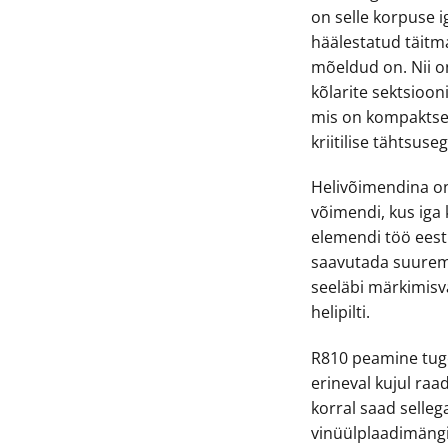
on selle korpuse i
häälestatud täitma
mõeldud on. Nii 
kõlarite sektsiooni
mis on kompaktse 
kriitilise tähtsuseg
Helivõimendina on
võimendi, kus iga 
elemendi töö eest.
saavutada suurem
seeläbi märkimisv
helipilti.
R810 peamine tug
erineval kujul raa
korral saad selle
vinüülplaadimängij