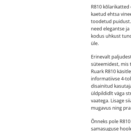
R810 kõlarikatted
kaetud ehtsa vinee
toodetud puidust
need elegantse ja
kodus uhkust tund
üle.
Erinevalt paljudes
süteemidest, mis 
Ruark R810 käsitl
informatiivse 4-t
disainitud kasuta
üldpildidlt väga s
vaatega. Lisage sii
mugavus ning prak
Õnneks pole R810 v
samasuguse hoole