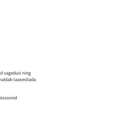
id sagedusi ning
maldab taasesitada
ktsioonid