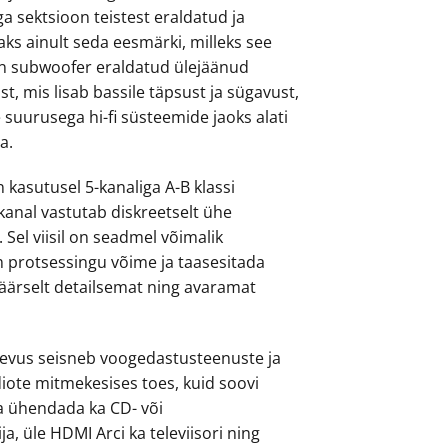
ga sektsioon teistest eraldatud ja
ks ainult seda eesmärki, milleks see
on subwoofer eraldatud ülejäänud
st, mis lisab bassile täpsust ja sügavust,
suurusega hi-fi süsteemide jaoks alati
a.
 kasutusel 5-kanaliga A-B klassi
kanal vastutab diskreetselt ühe
 Sel viisil on seadmel võimalik
 protsessingu võime ja taasesitada
äärselt detailsemat ning avaramat
evus seisneb voogedastusteenuste ja
diote mitmekesises toes, kuid soovi
ga ühendada ka CD- või
a, üle HDMI Arci ka televiisori ning