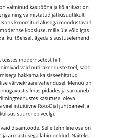
 on valminud käsitööna ja kõlarikast on
riga ning valmistatud jätkusuutlikult
. Koos kroomitud alusega moodustavad
 modernse koosluse, mille üle võib igas
a, kui tõeliselt ägeda sisustuselemendi
t teistes modernsetest hi-fi
toimivad vaid nutirakenduste toel, saab
emisega hakkama ka sisseehitatud
ollise värviekraani vahendusel. Menüü on
jamugavust silmas pidades ja sarnaneb
triimingteenustes kasutusel oleva
a veel intuitiivne RotoDial juhtpaneel ja
tilisus suureneb veelgi.
aid disaintoode. Selle tehniline osa on
 ja armastusega läbimõeldud. Näiteks