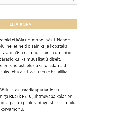
aba disainkõlar kogus
LISA KORVI
emid ei kõla ühtmoodi hästi. Nende
luline, et neid disainiks ja koostaks
stavad hästi nii muusikainstrumentide
pärasid kui ka muusikat üldiselt.
 on kindlasti elus üks toredamaid
suks teha alati kvaliteetse heliallika
õdulistest raadioaparaatidest
iniga
Ruark R810
juhtmevaba kõlar on
d ja pakub peale vintage-stiilis silmailu
u kõrvamõnu.