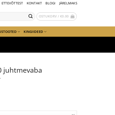
ETTEVÕTTEST
KONTAKT
BLOGI
JÄRELMAKS
OSTUKORV /
€
0.00
USTOOTED
KINGIIDEED
0 juhtmevaba
r