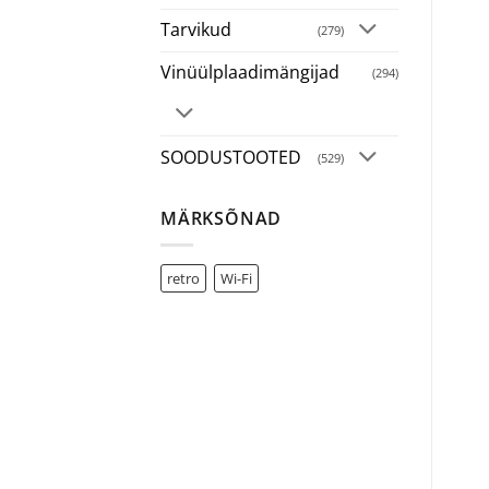
Tarvikud
(279)
Vinüülplaadimängijad
(294)
SOODUSTOOTED
(529)
MÄRKSÕNAD
retro
Wi-Fi