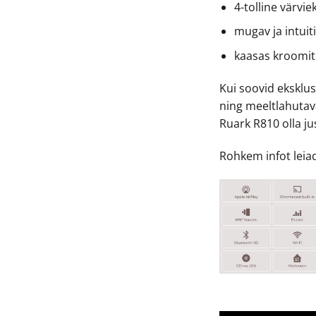
4-tolline värvi
mugav ja intuit
kaasas kroomit
Kui soovid eksklus
ning meeltlahutav
Ruark R810 olla ju
Rohkem infot lei