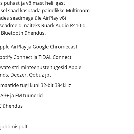
 puhast ja võimast heli igast
dusel saad kasutada paindlikke Multiroom
des seadmega üle AirPlay või
 seadmeid, näiteks Ruark Audio R410-d.
 Bluetooth ühendus.
Apple AirPlay ja Google Chromecast
Spotify Connect ja TIDAL Connect
nevate striiminteenuste tugesid Apple
nds, Deezer, Qobuz jpt
rmaatide tugi kuni
32-bit 384kHz
AB+ ja FM tüünerid
C ühendus
juhtimispult