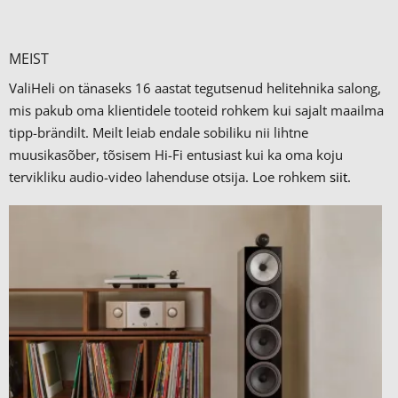
MEIST
ValiHeli on tänaseks 16 aastat tegutsenud helitehnika salong,
mis pakub oma klientidele tooteid rohkem kui sajalt maailma
tipp-brändilt.
Meilt leiab endale sobiliku nii lihtne
muusikasõber, tõsisem Hi-Fi entusiast kui ka oma koju
tervikliku audio-video lahenduse otsija. Loe rohkem
siit.