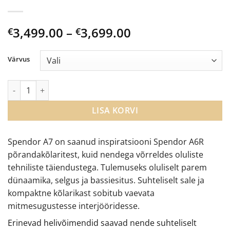
Price
3,499.00
–
3,699.00
€
€
range:
€3,499.00
Värvus
through
€3,699.00
Spendor A7 põrandakõlarid kogus
LISA KORVI
Spendor A7 on saanud inspiratsiooni Spendor A6R
põrandakõlaritest, kuid nendega võrreldes oluliste
tehniliste täiendustega. Tulemuseks oluliselt parem
dünaamika, selgus ja bassiesitus. Suhteliselt sale ja
kompaktne kõlarikast sobitub vaevata
mitmesugustesse interjööridesse.
Erinevad helivõimendid saavad nende suhteliselt