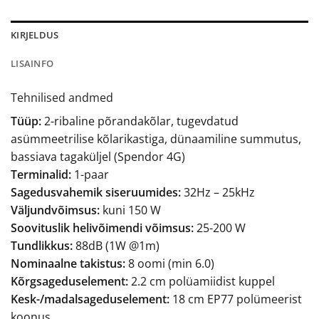
KIRJELDUS
LISAINFO
Tehnilised andmed
Tüüp:
2-ribaline põrandakõlar, tugevdatud
asümmeetrilise kõlarikastiga, dünaamiline summutus,
bassiava tagaküljel (Spendor 4G)
Terminalid:
1-paar
Sagedusvahemik siseruumides:
32Hz – 25kHz
Väljundvõimsus:
kuni 150 W
Soovituslik helivõimendi võimsus:
25-200 W
Tundlikkus:
88dB (1W @1m)
Nominaalne takistus:
8 oomi (min 6.0)
Kõrgsageduselement:
2.2 cm polüamiidist kuppel
Kesk-/madalsageduselement:
18 cm EP77 polümeerist
koonus