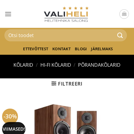
Skip
to
content
Otsi:
ETTEVÕTTEST
KONTAKT
BLOGI
JÄRELMAKS
KÕLARID
/
HI-FI KÕLARID
/
PÕRANDAKÕLARID
FILTREERI
-30%
VIIMASED!