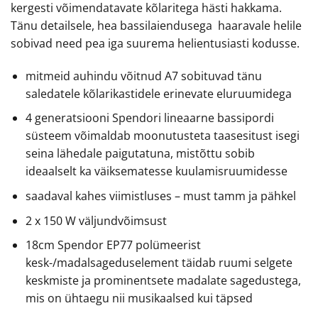
kergesti võimendatavate kõlaritega hästi hakkama.
Tänu detailsele, hea bassilaiendusega haaravale helile
sobivad need pea iga suurema helientusiasti kodusse.
mitmeid auhindu võitnud A7 sobituvad tänu
saledatele kõlarikastidele erinevate eluruumidega
4 generatsiooni Spendori lineaarne bassipordi
süsteem võimaldab moonutusteta taasesitust isegi
seina lähedale paigutatuna, mistõttu sobib
ideaalselt ka väiksematesse kuulamisruumidesse
saadaval kahes viimistluses – must tamm ja pähkel
2 x 150 W väljundvõimsust
18cm Spendor EP77 polümeerist
kesk-/madalsageduselement täidab ruumi selgete
keskmiste ja prominentsete madalate sagedustega,
mis on ühtaegu nii musikaalsed kui täpsed