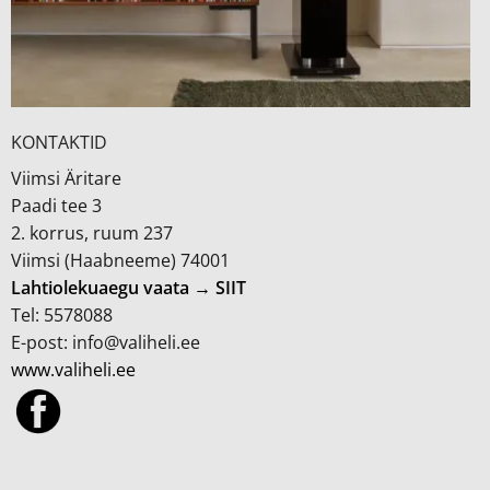
KONTAKTID
Viimsi Äritare
Paadi tee 3
2. korrus, ruum 237
Viimsi (Haabneeme) 74001
Lahtiolekuaegu vaata → SIIT
Tel: 5578088
E-post: info@valiheli.ee
www.valiheli.ee