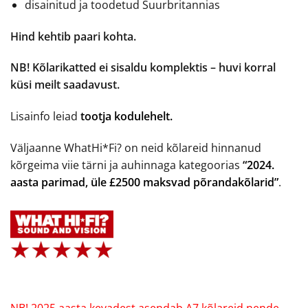
disainitud ja toodetud Suurbritannias
Hind kehtib paari kohta.
NB! Kõlarikatted ei sisaldu komplektis – huvi korral
küsi meilt saadavust.
Lisainfo leiad
tootja kodulehelt.
Väljaanne WhatHi*Fi? on neid kõlareid hinnanud
kõrgeima viie tärni ja auhinnaga kategoorias
“2024.
aasta parimad, üle £2500 maksvad põrandakõlarid”
.
NB! 2025 aasta kevadest asendab A7 kõlareid nende