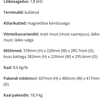
Lõikesagedus:
1,8 kHz
Terminalid:
kullatud
Kõlarikatted:
magnetilise kinnitusega
Viimistlusvariandid:
matt must (must saarepuu), läikiv
must, läikiv valge
Mõõtmed:
378mm (H) x 220mm (W) x 285.7mm (D),
koos kattega 382mm (H) x 220mm (W) x 295.6mm (D)
Kaal:
8,6 kg/tk
Pakendi mõõtm
ed: 607mm (H) x 485mm (W) x 417mm
(D)
Kaal pakendis:
18,9 kg