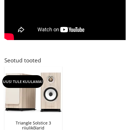
Seotud tooted
UUS! TULE KUULAMA!
Triangle Solstice 3
riiulikõlarid