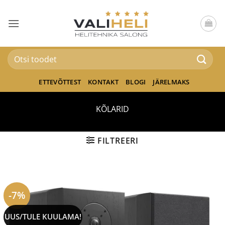
Skip
to
content
Otsi:
ETTEVÕTTEST
KONTAKT
BLOGI
JÄRELMAKS
KÕLARID
FILTREERI
-7%
UUS/TULE KUULAMA!