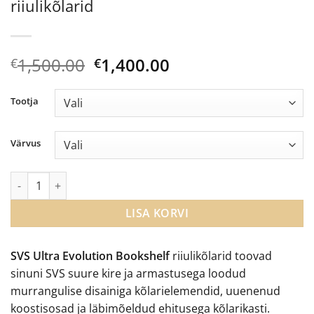
riiulikõlarid
Algne
Current
1,500.00
1,400.00
€
€
hind
price
oli:
is:
Tootja
€1,500.00.
€1,400.00.
Värvus
SVS Ultra Evolution Bookshelf riiulikõlarid kogus
LISA KORVI
SVS Ultra Evolution Bookshelf
riiulikõlarid toovad
sinuni SVS suure kire ja armastusega loodud
murrangulise disainiga kõlarielemendid, uuenenud
koostisosad ja läbimõeldud ehitusega kõlarikasti.