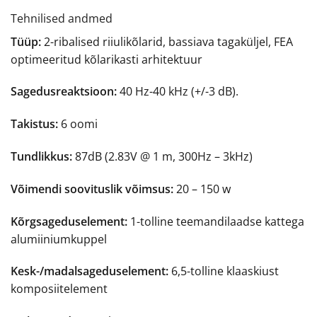
Tehnilised andmed
Tüüp:
2-ribalised riiulikõlarid, bassiava tagaküljel, FEA
optimeeritud kõlarikasti arhitektuur
Sagedusreaktsioon:
40 Hz-40 kHz (+/-3 dB).
Takistus:
6 oomi
Tundlikkus:
87dB (2.83V @ 1 m, 300Hz – 3kHz)
Võimendi soovituslik võimsus:
20 – 150 w
Kõrgsageduselement:
1-tolline teemandilaadse kattega
alumiiniumkuppel
Kesk-/madalsageduselement:
6,5-tolline klaaskiust
komposiitelement