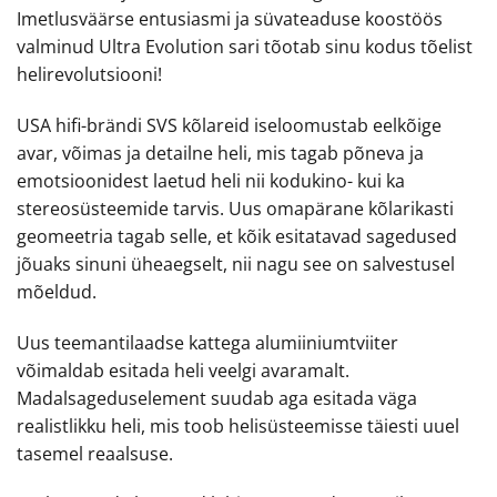
Imetlusväärse entusiasmi ja süvateaduse koostöös
valminud Ultra Evolution sari tõotab sinu kodus tõelist
helirevolutsiooni!
USA hifi-brändi SVS kõlareid iseloomustab eelkõige
avar, võimas ja detailne heli, mis tagab põneva ja
emotsioonidest laetud heli nii kodukino- kui ka
stereosüsteemide tarvis. Uus omapärane kõlarikasti
geomeetria tagab selle, et kõik esitatavad sagedused
jõuaks sinuni üheaegselt, nii nagu see on salvestusel
mõeldud.
Uus teemantilaadse kattega alumiiniumtviiter
võimaldab esitada heli veelgi avaramalt.
Madalsageduselement suudab aga esitada väga
realistlikku heli, mis toob helisüsteemisse täiesti uuel
tasemel reaalsuse.