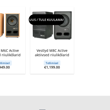
UUS / TULE KUULAMA!
+
d M6C Active
Vestlyd M8C Active
 riiulikõlarid
aktiivsed riiulikõlarid
llimisel
Tellimisel
949.00
€
1,199.00