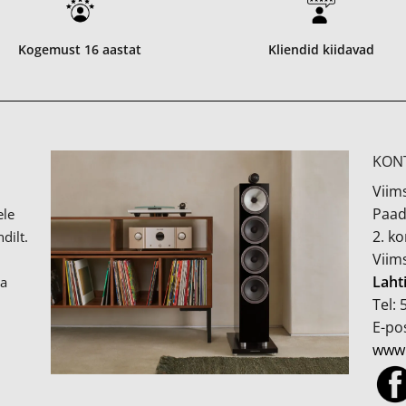
Kogemust 16 aastat
Kliendid kiidavad
KON
Viims
Paad
ele
2. k
dilt.
Viim
Laht
ka
Tel:
E-pos
www.