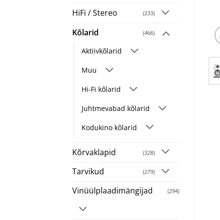
HiFi / Stereo
(233)
Kõlarid
(466)
Aktiivkõlarid
Muu
Hi-Fi kõlarid
Juhtmevabad kõlarid
Kodukino kõlarid
Kõrvaklapid
(328)
Tarvikud
(279)
Vinüülplaadimängijad
(294)