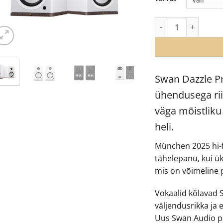
Swan Dazzle Prime ak
Swan Dazzle Pr
ühendusega rii
väga mõistliku
heli.
München 2025 hi-f
tähelepanu, kui ü
mis on võimeline p
Vokaalid kõlavad 
väljendusrikka ja 
Uus Swan Audio p