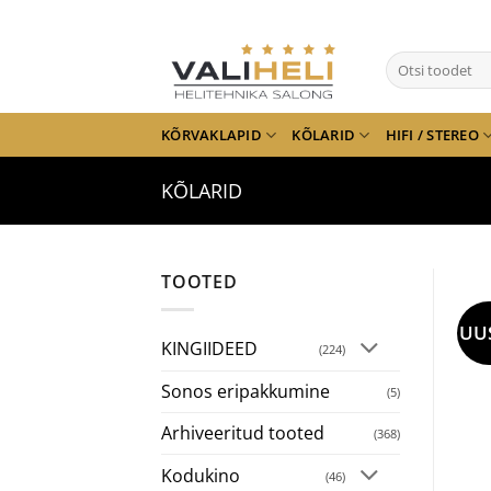
Skip
to
Otsi:
content
KÕRVAKLAPID
KÕLARID
HIFI / STEREO
KÕLARID
TOOTED
UU
KINGIIDEED
(224)
Sonos eripakkumine
(5)
Arhiveeritud tooted
(368)
Kodukino
(46)