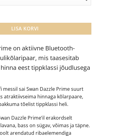
tiivsed riiulikõlarid kogus
LISA KORVI
ime on aktiivne Bluetooth-
ulikõlaripaar, mis taasesitab
 hinna eest tippklassi jõudlusega
i messil sai Swan Dazzle Prime suurt
ks atraktiivseima hinnaga kõlarpaare,
akkuma tõelist tippklassi heli.
Swan Dazzle Prime’il erakordselt
elavana, bass on sügav, võimas ja täpne.
oolt arendatud ribaelemendiga