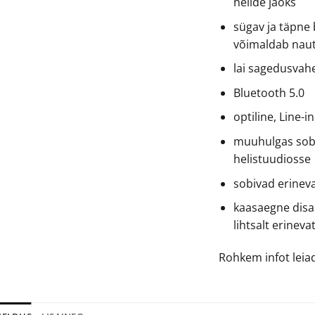
helide jaoks
sügav ja täpne b
võimaldab nautid
lai sagedusvah
Bluetooth 5.0
optiline, Line-
muuhulgas sob
helistuudiosse
sobivad erinev
kaasaegne disa
lihtsalt erineva
Rohkem infot lei