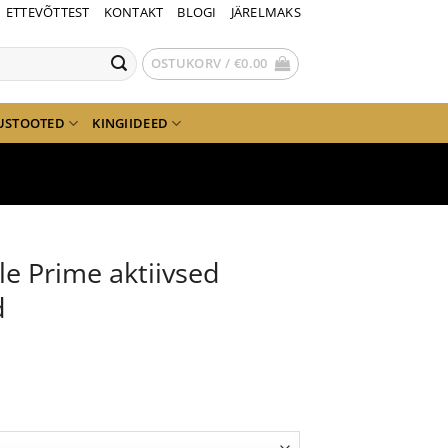
ETTEVÕTTEST
KONTAKT
BLOGI
JÄRELMAKS
OSTUKORV /
€
0.00
USTOOTED
KINGIIDEED
e Prime aktiivsed
d