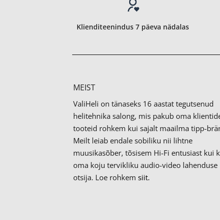
Klienditeenindus 7 päeva nädalas
MEIST
ValiHeli on tänaseks 16 aastat tegutsenud
helitehnika salong, mis pakub oma klientid
tooteid rohkem kui sajalt maailma tipp-brän
Meilt leiab endale sobiliku nii lihtne
muusikasõber, tõsisem Hi-Fi entusiast kui 
oma koju tervikliku audio-video lahenduse
otsija. Loe rohkem
siit.