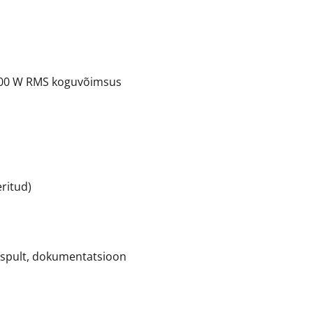
 300 W RMS koguvõimsus
eritud)
mispult, dokumentatsioon