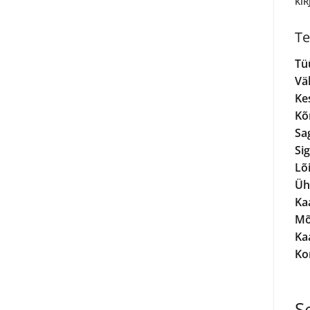
KIR
Te
Tü
Vä
Ke
Kõ
Sa
Si
Lõ
Üh
Kaa
Mõ
Kaa
Ko
S