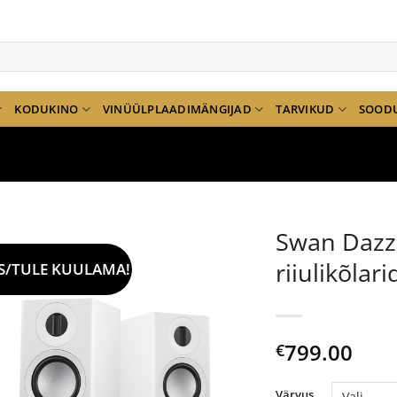
KODUKINO
VINÜÜLPLAADIMÄNGIJAD
TARVIKUD
SOOD
Swan Dazzl
riiulikõlari
S/TULE KUULAMA!
799.00
€
Värvus