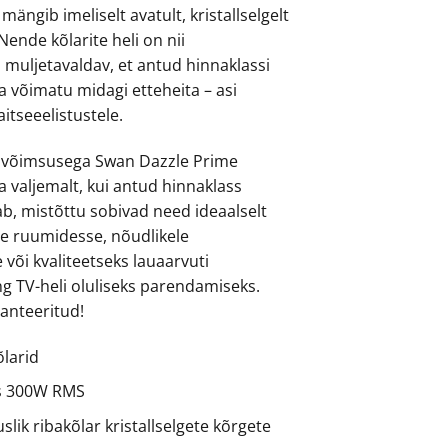
ängib imeliselt avatult, kristallselgelt
ende kõlarite heli on nii
 muljetavaldav, et antud hinnaklassi
a võimatu midagi etteheita – asi
tseeelistustele.
võimsusega Swan Dazzle Prime
valjemalt, kui antud hinnaklass
ab, mistõttu sobivad need ideaalselt
e ruumidesse, nõudlikele
või kvaliteetseks lauaarvuti
ng TV-heli oluliseks parendamiseks.
anteeritud!
õlarid
s 300W RMS
lik ribakõlar kristallselgete kõrgete