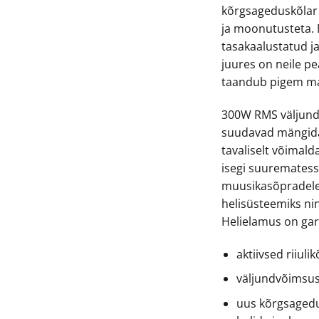
kõrgsageduskõlar m
ja moonutusteta. N
tasakaalustatud ja
juures on neile pe
taandub pigem mai
300W RMS väljund
suudavad mängida 
tavaliselt võimald
isegi suurematess
muusikasõpradele 
helisüsteemiks ni
Helielamus on gar
aktiivsed riiulik
väljundvõimsu
uus kõrgsagedus