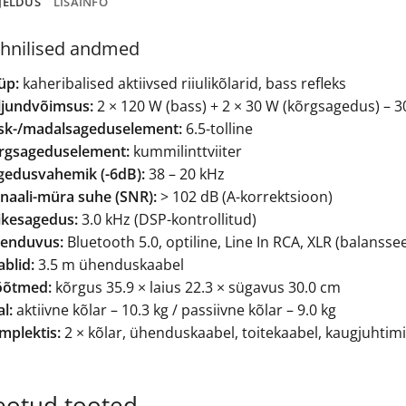
JELDUS
LISAINFO
hnilised andmed
üp:
kaheribalised aktiivsed riiulikõlarid, bass refleks
ljundvõimsus:
2 × 120 W (bass) + 2 × 30 W (kõrgsagedus) –
sk-/madalsageduselement:
6.5-tolline
rgsageduselement:
kummilinttviiter
gedusvahemik (-6dB):
38 – 20 kHz
gnaali-müra suhe (SNR):
> 102 dB (A-korrektsioon)
ikesagedus:
3.0 kHz (DSP-kontrollitud)
enduvus:
Bluetooth 5.0, optiline, Line In RCA, XLR (balansse
blid:
3.5 m ühenduskaabel
õtmed:
kõrgus 35.9 × laius 22.3 × sügavus 30.0 cm
l:
aktiivne kõlar – 10.3 kg / passiivne kõlar – 9.0 kg
mplektis:
2 × kõlar, ühenduskaabel, toitekaabel, kaugjuhti
eotud tooted