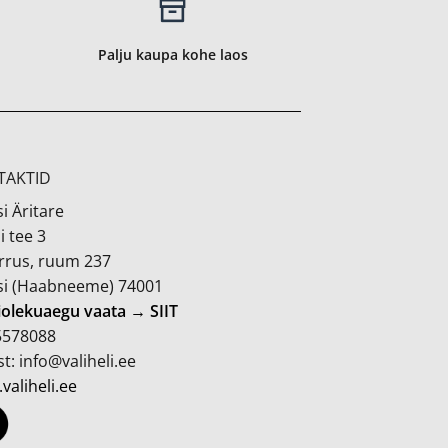
Palju kaupa kohe laos
TAKTID
i Äritare
i tee 3
orrus, ruum 237
si (Haabneeme) 74001
iolekuaegu vaata → SIIT
 5578088
t: info@valiheli.ee
valiheli.ee