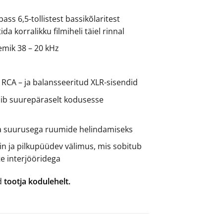
ass 6,5-tollistest bassikõlaritest
a korralikku filmiheli täiel rinnal
emik 38 – 20 kHz
in RCA – ja balansseeritud XLR-sisendid
ib suurepäraselt kodusesse
a suurusega ruumide helindamiseks
in ja pilkupüüdev välimus, mis sobitub
te interjööridega
ad
tootja kodulehelt.